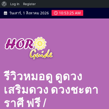
เกี่ยว
Log In
Register
Skip
กับ
วันเสาร์, 1 สิงหาคม 2026
10:53:27 AM
to
เวิร์ด
content
เพรส
รีวิวหมอดู ดูดวง
เสริมดวง ดวงชะตา
ราศี ฟรี |