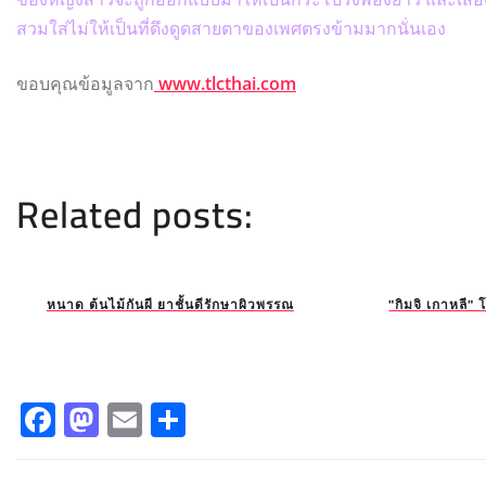
สวมใส่ไม่ให้เป็นที่ดึงดูดสายตาของเพศตรงข้ามมากนั่นเอง
ขอบคุณข้อมูลจาก
www.tlcthai.com
Related posts:
หนาด ต้นไม้กันผี ยาชั้นดีรักษาผิวพรรณ
"กิมจิ เกาหลี
F
M
E
S
a
a
m
h