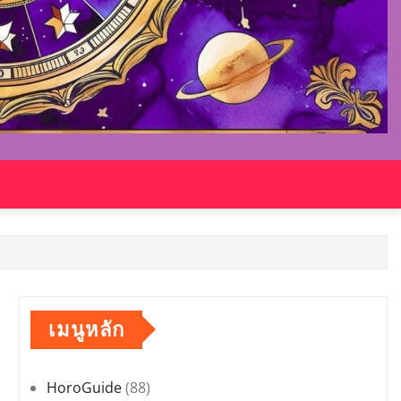
เมนูหลัก
HoroGuide
(88)