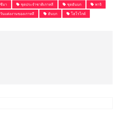
ชีมา
ชุดประจำชาติเกาหลี
ชุดฮันบก
พาจิ
วันแต่งงานของเกาหลี
ฮันบก
โฮโรไกด์