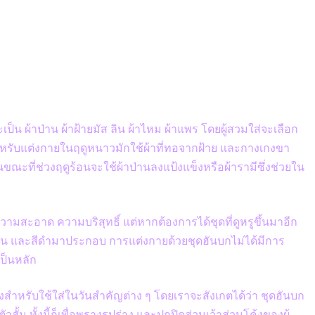
ป็น ผ้าป่าน ผ้าฝ้ายมัส ลิน ผ้าไหม ผ้าแพร โดยผู้สวมใส่จะเลือก
ช้สำหรับแต่งกายในฤดูหนาวมักใช้ผ้าที่ทอจากฝ้าย และกางเกงขา
ขณะที่ช่วงฤดูร้อนจะใช้ผ้าป่านลงแป้งแข็งหรือผ้ารามีซึ่งช่วยใน
งความสะอาด ความบริสุทธิ์ แต่หากต้องการได้ชุดที่ดูหรูขึ้นมาอีก
ำเงิน และสีดำมาประกอบ การแต่งกายด้วยชุดฮันบกไม่ได้มีการ
เป็นหลัก
งสำหรับใช้ใส่ในวันสำคัญต่าง ๆ โดยเราจะสังเกตได้ว่า ชุดฮันบก
 ทั้งนี้ก็เพื่อพรางรูปร่าง และปกปิดส่วนเว้าส่วนโค้งของผู้