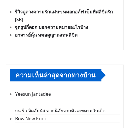
รีวิวดูดวงความรักแม่นๆ หมอกอล์ฟ เข็มทิศลิขิตรัก
[SR]
จุดธูปกี่ดอก บอกความหมายอะไรบ้าง
อาจารย์นุ้น หมอดูญาณเทพลิขิต
ความเห็นล่าสุดจากทางบ้าน
Yeesun Jantadee
บน
ริว จิตสัมผัส ทายนิสัยจากตัวเลขตามวันเกิด
Bow New Kooi