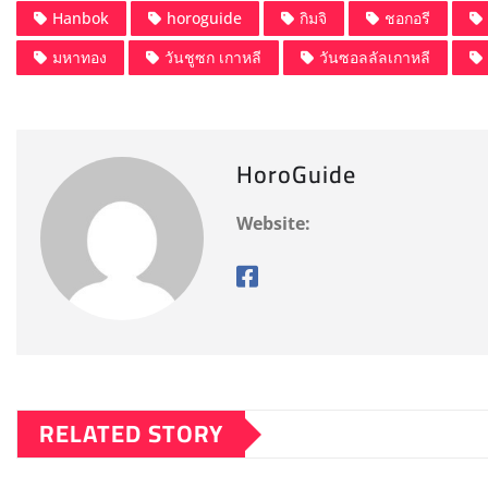
c
st
ai
a
Hanbok
horoguide
กิมจิ
ชอกอรี
e
o
l
re
มหาทอง
วันชูซก เกาหลี
วันซอลลัลเกาหลี
b
d
o
o
o
n
HoroGuide
k
Website:
RELATED STORY