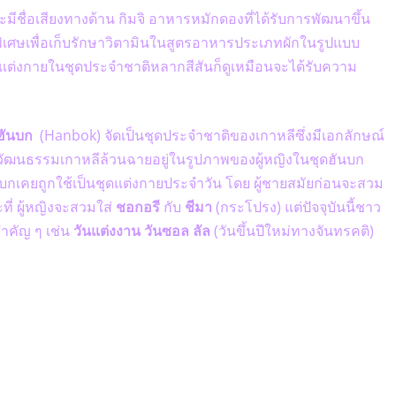
ะมีชื่อเสียงทางด้าน กิมจิ อาหารหมักดองที่ได้รับการพัฒนาขึ้น
เศษเพื่อเก็บรักษาวิตามินในสูตรอาหารประเภทผักในรูปแบบ
ต่งกายในชุดประจำชาติหลากสีสันก็ดูเหมือนจะได้รับความ
ฮันบก
(Hanbok) จัดเป็นชุดประจำชาติของเกาหลีซึ่งมีเอกลักษณ์
ฒนธรรมเกาหลีล้วนฉายอยู่ในรูปภาพของผู้หญิงในชุดฮันบก
บกเคยถูกใช้เป็นชุดแต่งกายประจำวัน โดย ผู้ชายสมัยก่อนจะสวม
่ ผู้หญิงจะสวมใส่
ชอกอรี
กับ
ชีมา
(กระโปรง) แต่ปัจจุบันนี้ชาว
ำคัญ ๆ เช่น
วันแต่งงาน วันซอล ลัล
(วันขึ้นปีใหม่ทางจันทรคติ)