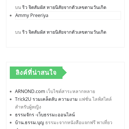
บน
ริว จิตสัมผัส ทายนิสัยจากตัวเลขตามวันเกิด
Ammy Preeriya
บน
ริว จิตสัมผัส ทายนิสัยจากตัวเลขตามวันเกิด
ลิงค์ที่น่าสนใจ
ARNOND.com
เว็บไซต์สาระหลากหลาย
Trick2U รวมเคล็ดลับ ความงาม
แฟชั่น ไลฟ์สไตล์
สำหรับผู้หญิง
ธรรมจักร -เว็บธรรมะออนไลน์
บ้าน.ธรรม.บุญ
ธรรมะจากหนังสือแจกฟรี พาเที่ยว