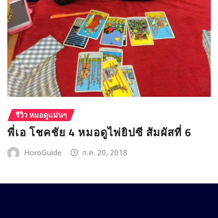
รีวิว หมอดูแม่นๆ
พี่เอ โชคชัย 4 หมอดูไพ่ยิปซี สัมผัสที่ 6
HoroGuide
ก.ค. 20, 2018