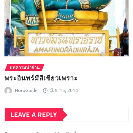
บทความน่าอ่าน
พระอินทร์มีสีเขียวเพราะ
HoroGuide
มี.ค. 15, 2014
LEAVE A REPLY