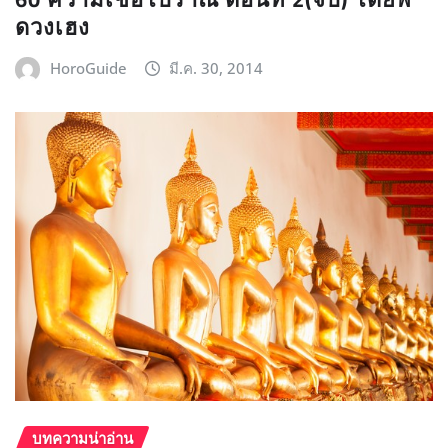
ดวงเฮง
HoroGuide
มี.ค. 30, 2014
บทความน่าอ่าน