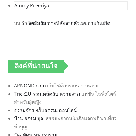
Ammy Preeriya
บน
ริว จิตสัมผัส ทายนิสัยจากตัวเลขตามวันเกิด
ลิงค์ที่น่าสนใจ
ARNOND.com
เว็บไซต์สาระหลากหลาย
Trick2U รวมเคล็ดลับ ความงาม
แฟชั่น ไลฟ์สไตล์
สำหรับผู้หญิง
ธรรมจักร -เว็บธรรมะออนไลน์
บ้าน.ธรรม.บุญ
ธรรมะจากหนังสือแจกฟรี พาเที่ยว
ทำบุญ
วัดสุทัศนเทพวราราม