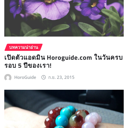
บทความน่าอ่าน
เปิดตัวแอดมิน Horoguide.com ในวันครบ
รอบ 5 ปีของเรา!
HoroGuide
ก.ย. 23, 2015