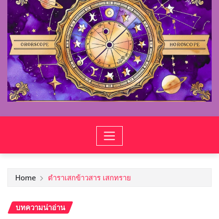
Home
ตำราเสกข้าวสาร เสกทราย
บทความน่าอ่าน