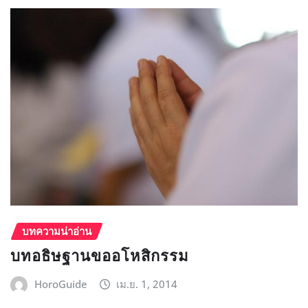
บทความน่าอ่าน
บทอธิษฐานขออโหสิกรรม
HoroGuide
เม.ย. 1, 2014