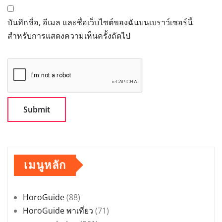
บันทึกชื่อ, อีเมล และชื่อเว็บไซต์ของฉันบนเบราว์เซอร์นี้
สำหรับการแสดงความเห็นครั้งถัดไป
เมนูหลัก
HoroGuide
(88)
HoroGuide พาเที่ยว
(71)