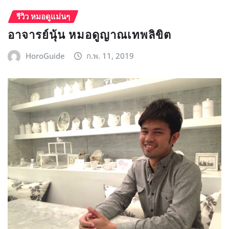
รีวิว หมอดูแม่นๆ
อาจารย์นุ้น หมอดูญาณเทพลิขิต
HoroGuide
ก.พ. 11, 2019