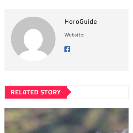
b
d
o
o
HoroGuide
o
n
k
Website:
RELATED STORY