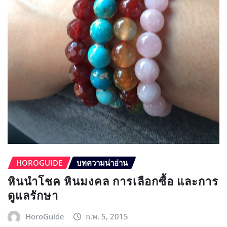
HOROGUIDE
บทความน่าอ่าน
หินนำโชค หินมงคล การเลือกซื้อ และการ
ดูแลรักษา
HoroGuide
ก.พ. 5, 2015