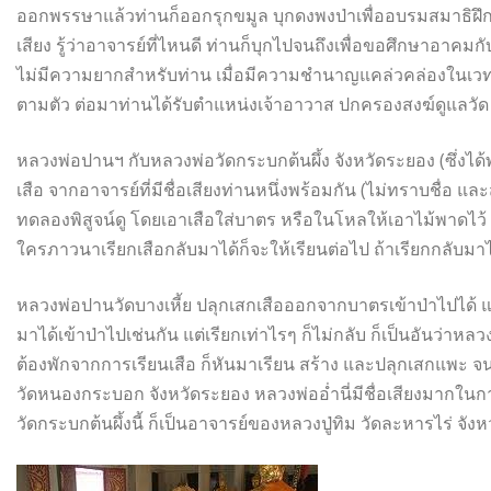
ออกพรรษาแล้วท่านก็ออกรุกขมูล บุกดงพงป่าเพื่ออบรมสมาธิฝึ
เสียง รู้ว่าอาจารย์ที่ไหนดี ท่านก็บุกไปจนถึงเพื่อขอศึกษาอาคมก
ไม่มีความยากสำหรับท่าน เมื่อมีความชำนาญแคล่วคล่องในเวทย
ตามตัว ต่อมาท่านได้รับตำแหน่งเจ้าอาวาส ปกครองสงฆ์ดูแลวัด
หลวงพ่อปานฯ กับหลวงพ่อวัดกระบกต้นผึ้ง จังหวัดระยอง (ซึ่งไ
เสือ จากอาจารย์ที่มีชื่อเสียงท่านหนึ่งพร้อมกัน (ไม่ทราบชื่อ และส
ทดลองพิสูจน์ดู โดยเอาเสือใส่บาตร หรือในโหลให้เอาไม้พาดไ
ใครภาวนาเรียกเสือกลับมาได้ก็จะให้เรียนต่อไป ถ้าเรียกกลับมาไม่
หลวงพ่อปานวัดบางเหี้ย ปลุกเสกเสือออกจากบาตรเข้าป่าไปได้ แ
มาได้เข้าป่าไปเช่นกัน แต่เรียกเท่าไรๆ ก็ไม่กลับ ก็เป็นอันว่าห
ต้องพักจากการเรียนเสือ ก็หันมาเรียน สร้าง และปลุกเสกแพะ จน
วัดหนองกระบอก จังหวัดระยอง หลวงพ่ออ่ำนี่มีชื่อเสียงมากใ
วัดกระบกต้นผึ้งนี้ ก็เป็นอาจารย์ของหลวงปู่ทิม วัดละหารไร่ จังหว