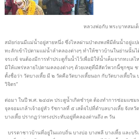
หลวงพ่อกับ พระบาทสมเด็จ
สมัยก่อนมีแม่น้ำอยู่สายหนึ่ง ซึ่งไหลผ่านป่าดงพงพีมีต้นน้ำอยู่แ
ทะลักเข้าไปตามแม่น้ำลำคลองต่างๆ ทำให้ชาวบ้านในย่านนั้นได้
จระเข้ จนต้องมีการทำประตูกั้นน้ำไว้เพื่อมิให้น้ำเค็มจากทะเลไหล
มิให้แพร่หลายไปตามคลองต่างๆ ด้วยเหตุที่มีสัตว์พวกนี้ชุกชุม ชาวบ
ตั้งชื่อว่า วัดบางเหี้ย มี ๒ วัดคือวัดบางเหี้ยนอก กับวัดบางเหี้ยใน
วิจิตร”
ต่อมา ในปี พ.ศ. ๒๔๔๓ ประตูน้ำเกิดชำรุด ต้องทำการซ่อมแซมห
จุลจอมเกล้าเจ้าอยู่หัว รัชกาลที่ ๕ เสด็จไปที่ตำบลบางเหี้ย จังหว
บางเหี้ย ปรากฏว่าทรงประทับอยู่ที่คลองด่านถึง ๓ วัน
บรรดาชาวบ้านที่อยู่ในแถบถิ่น บางบ่อ บางพลี บางเหี้ย และบริเว