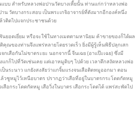
ลียนแบบ สำหรับหลวงพ่อปานวัดบางเหี้ยนั้น ท่านแก่กว่าหลวงพ่อ
 วัดบางกระสอบ เป็นพระเกจิอาจารย์ที่ดังมากอีกองค์หนึ่ง
กแล้วติดไปแจกประชาชนด้วย
นยอดเยี่ยม หรือจะใช้ในทางเมตตามหานิยม ค้าขายของก็ได้ผล
คุณของท่านจึงแพร่หลายโดยรวดเร็ว ยิ่งมีผู้รู้เห็นพิธีปลุกเสก
จกเสือกันไม่ขาดระยะ นอกจากนี้ จีนเฉย (อาแป๊ะเฉย) ซึ่งมี
งแกก็ไปที่วัดเช่นเคย แต่เอาหมูดิบๆ ไปด้วย เวลาดึกสงัดหลวงพ่อ
าเป็นระนาว แกยังสงสัยว่าแกจิ้มแรงจนเสือติดหมูออกมา ตอน
ล้วชูหมูไว้เหนือบาตร ปรากฏว่าเสือที่อยู่ในบาตรกระโดดกัดหมู
เสือกระโดดกัดหมู เสือวิ่งในบาตร เสือกระโดดได้ แพร่สะพัดไป