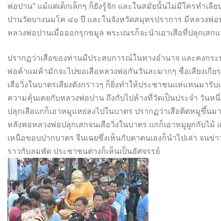
พ่อปาน” แม้แต่เด็กเล็กๆ ก็ยังรู้จัก และในสมัยนั้นไม่มีใครทำเ
ปานวัดบางนมโค ๔๐ ปี และในจังหวัดสมุทรปราการ มีหลวงพ่อปาน
หลวงพ่อปานเมื่อออกรุกขมูล พระเณรก็จะนำเอาเสือที่ปลุกเส
ปรากฏว่าเสือของท่านมีประสบการณ์ในทางอำนาจ และคงกระพั
พ่อค้าแม่ค้ามักจะไปขอเสือหลวงพ่อกันวันละมากๆ ชื่อเสียงเกียรติ
เสือวิ่งในบาตรเสียงดังกราวๆ ก็ยิ่งทำให้ประชาชนแห่แหนมารับแ
ความคุ้นเคยกับหลวงพ่อปาน ถึงกับไปค้างที่วัดเป็นประจำ วันหนึ่
ปลุกเสือแกก็เอาหมูแหย่ลงไปในบาตร ปรากฏว่าเสือติดหมูขึ้นม
หลังพอหลวงพ่อปลุกเสกจนเสือวิ่งในบาตร แกก็เอาหมูผูกกับไม้ แ
เหนือขอบปากบาตร จีนเฉยซึ่งเห็นกับตาตนเองก็นำไปเล่า จนข่าว
ราวกับลมพัด ประชาชนต่างก็เห็นเป็นอัศจรรย์