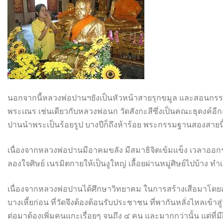
นอกจากนี้หลวงพ่อปานฯยังเป็นหัวหน้าสายรุกขมูล และสอนกรรม
พระเณร เช่นเดียวกับหลวงพ่อนก วัดสังกะสีซึ่งเป็นคณะธุดงค์อีกส
ปานนำพระเป็นร้อยรูป บางปีก็ถึงห้าร้อย พระกรรมฐานสองสายนี้
เนื่องจากหลวงพ่อปานมีอาคมขลัง มีสมาธิจิตเข้มแข็ง เวลาออก
ลองใจศิษย์ เนรมิตกายให้เป็นงูใหญ่ เลื้อยผ่านหมู่ศิษย์ไปบ้าง ทำเป
เนื่องจากหลวงพ่อปานได้ศึกษาวิทยาคม ในการสร้างเสือมาโดยส
บางเหี้ยก่อน ที่วัดจึงต้องต้อนรับประชาชน ที่พากันหลั่งไหลเข้าส
ต่อมาต้องเพิ่มคนแกะเรื่อยๆ จนถึง ๔ คน และมากกว่านั้น แต่ที่มี