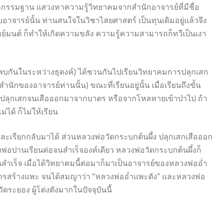
กกรรมฐาน แสวงหาความรู้วิทยาคมจากสำนักอาจารย์ที่มีชื่อ
ับอาจารย์นั้น ท่านสนใจในวิชาไสยศาสตร์ เป็นทุนเดิมอยู่แล้วจึง
์มนต์ ก็ทำให้เกิดความขลัง ความรู้ความสามารถก็ทวีเป็นเงา
ด้พบกันในระหว่างธุดงค์) ได้ชวนกันไปเรียนวิทยาคมการปลุกเสก
ำนักของอาจารย์ท่านนั้น) ขณะที่เรียนอยู่นั้น เมื่อเรียนถึงขั้น
ว้ ปลุกเสกจนเสือออกมาจากบาตร หรือจากโหลหายเข้าป่าไป ถ้า
ได้ ก็ไม่ให้เรียน
ละเรียกกลับมาได้ ส่วนหลวงพ่อวัดกระบกต้นผึ้ง ปลุกเสกเสือออก
ลวงพ่อปานเรียนต่อจนสำเร็จองค์เดียว หลวงพ่อวัดกระบกต้นผึ้งก็
สำเร็จ เมื่อได้วิทยาคมนี้ต่อมาก็มาเป็นอาจารย์ของหลวงพ่ออ่ำ
นการสร้างแพะ จนได้สมญาว่า “หลวงพ่ออ่ำแพะดัง” และหลวงพ่อ
ัดระยอง ผู้โด่งดังมากในปัจจุบันนี้