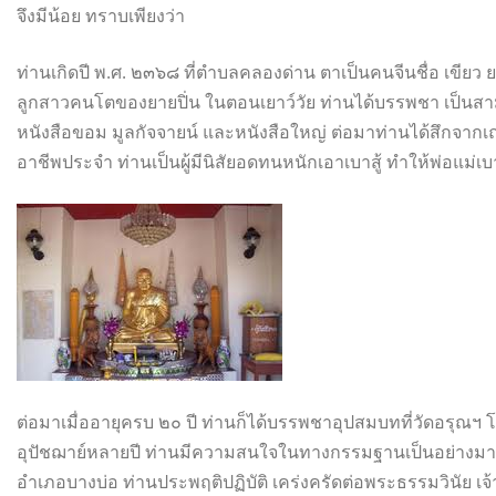
จึงมีน้อย ทราบเพียงว่า
ท่านเกิดปี พ.ศ. ๒๓๖๘ ที่ตำบลคลองด่าน ตาเป็นคนจีนชื่อ เขียว ย
ลูกสาวคนโตของยายปิ่น ในตอนเยาว์วัย ท่านได้บรรพชา เป็นสามเณ
หนังสือขอม มูลกัจจายน์ และหนังสือใหญ่ ต่อมาท่านได้สึกจา
อาชีพประจำ ท่านเป็นผู้มีนิสัยอดทนหนักเอาเบาสู้ ทำให้พ่อแม่
ต่อมาเมื่ออายุครบ ๒๐ ปี ท่านก็ได้บรรพชาอุปสมบทที่วัดอรุณฯ โ
อุปัชฌาย์หลายปี ท่านมีความสนใจในทางกรรมฐานเป็นอย่างมาก ห
อำเภอบางบ่อ ท่านประพฤติปฏิบัติ เคร่งครัดต่อพระธรรมวินัย เจ