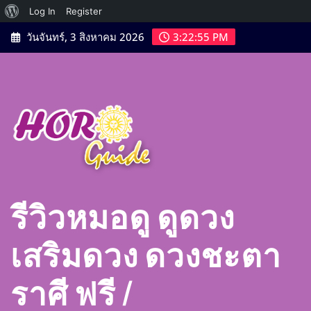
เกี่ยว
Log In
Register
Skip
กับ
วันจันทร์, 3 สิงหาคม 2026
3:22:56 PM
to
เวิร์ด
content
เพรส
รีวิวหมอดู ดูดวง
เสริมดวง ดวงชะตา
ราศี ฟรี |