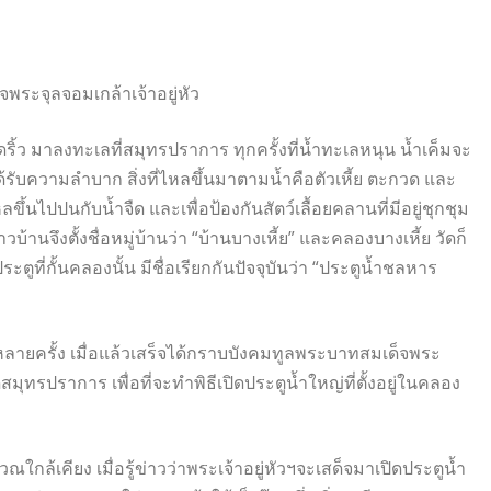
พระจุลจอมเกล้าเจ้าอยู่หัว
ปดริ้ว มาลงทะเลที่สมุทรปราการ ทุกครั้งที่น้ำทะเลหนุน น้ำเค็มจะ
รับความลำบาก สิ่งที่ไหลขึ้นมาตามน้ำคือตัวเหี้ย ตะกวด และ
ขึ้นไปปนกับน้ำจืด และเพื่อป้องกันสัตว์เลื้อยคลานที่มีอยู่ชุกชุม
้านจึงตั้งชื่อหมู่บ้านว่า “บ้านบางเหี้ย” และคลองบางเหี้ย วัดก็
 ประตูที่กั้นคลองนั้น มีชื่อเรียกกันปัจจุบันว่า “ประตูน้ำชลหาร
ลายครั้ง เมื่อแล้วเสร็จได้กราบบังคมทูลพระบาทสมเด็จพระ
ัดสมุทรปราการ เพื่อที่จะทำพิธีเปิดประตูน้ำใหญ่ที่ตั้งอยู่ในคลอง
ณใกล้เคียง เมื่อรู้ข่าวว่าพระเจ้าอยู่หัวฯจะเสด็จมาเปิดประตูน้ำ