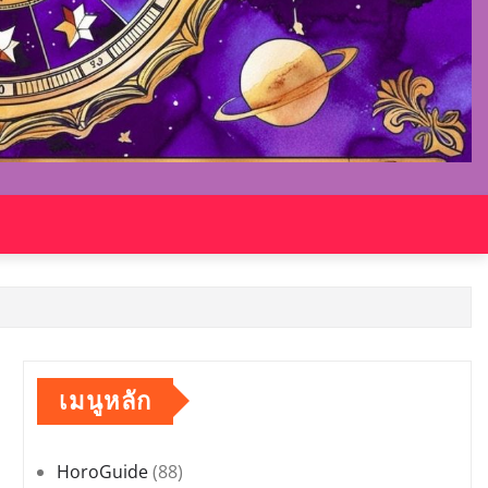
เมนูหลัก
HoroGuide
(88)