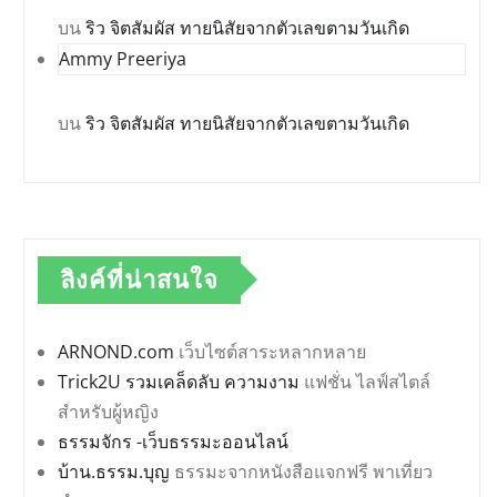
บน
ริว จิตสัมผัส ทายนิสัยจากตัวเลขตามวันเกิด
Ammy Preeriya
บน
ริว จิตสัมผัส ทายนิสัยจากตัวเลขตามวันเกิด
ลิงค์ที่น่าสนใจ
ARNOND.com
เว็บไซต์สาระหลากหลาย
Trick2U รวมเคล็ดลับ ความงาม
แฟชั่น ไลฟ์สไตล์
สำหรับผู้หญิง
ธรรมจักร -เว็บธรรมะออนไลน์
บ้าน.ธรรม.บุญ
ธรรมะจากหนังสือแจกฟรี พาเที่ยว