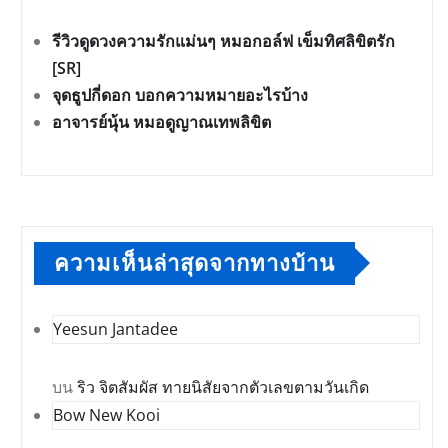
รีวิวดูดวงความรักแม่นๆ หมอกอล์ฟ เข็มทิศลิขิตรัก
[SR]
จุดธูปกี่ดอก บอกความหมายอะไรบ้าง
อาจารย์นุ้น หมอดูญาณเทพลิขิต
ความเห็นล่าสุดจากทางบ้าน
Yeesun Jantadee
บน
ริว จิตสัมผัส ทายนิสัยจากตัวเลขตามวันเกิด
Bow New Kooi