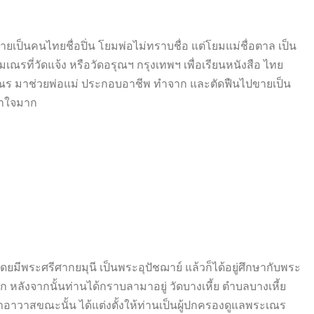
ายเป็นคนไทยชื่อปิ่น โยมพ่อไม่ทราบชื่อ แต่โยมแม่ชื่อตาล เป็น
รที่วัดแจ้ง หรือวัดอรุณฯ กรุงเทพฯ เพื่อเรียนหนังสือ ไทย
กเณร มาช่วยพ่อแม่ ประกอบอาชีพ ทำจาก และตัดฟืนไปขายเป็น
เบาใจมาก
ดยมีพระศรีศากยมุนี เป็นพระอุปัชฌาย์ แล้วก็ได้อยู่ศึกษากับพระ
ลังจากนั้นท่านได้กราบลามาอยู่ วัดบางเหี้ย ตำบลบางเหี้ย
้าอาวาสขณะนั้น ได้แต่งตั้งให้ท่านเป็นผู้ปกครองดูแลพระเณร