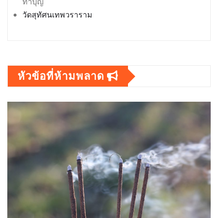
ทำบุญ
วัดสุทัศนเทพวราราม
หัวข้อที่ห้ามพลาด