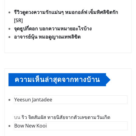
รีวิวดูดวงความรักแม่นๆ หมอกอล์ฟ เข็มทิศลิขิตรัก
[SR]
จุดธูปกี่ดอก บอกความหมายอะไรบ้าง
อาจารย์นุ้น หมอดูญาณเทพลิขิต
ความเห็นล่าสุดจากทางบ้าน
Yeesun Jantadee
บน
ริว จิตสัมผัส ทายนิสัยจากตัวเลขตามวันเกิด
Bow New Kooi