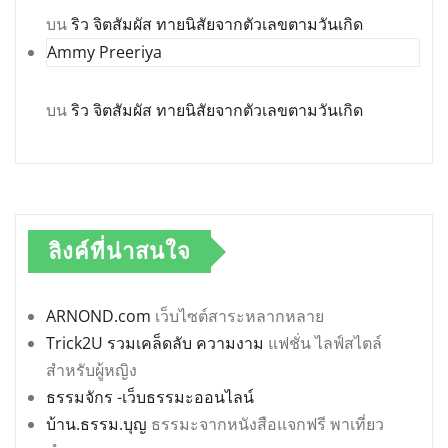
บน
ริว จิตสัมผัส ทายนิสัยจากตัวเลขตามวันเกิด
Ammy Preeriya
บน
ริว จิตสัมผัส ทายนิสัยจากตัวเลขตามวันเกิด
ลิงค์ที่น่าสนใจ
ARNOND.com
เว็บไซต์สาระหลากหลาย
Trick2U รวมเคล็ดลับ ความงาม
แฟชั่น ไลฟ์สไตล์
สำหรับผู้หญิง
ธรรมจักร -เว็บธรรมะออนไลน์
บ้าน.ธรรม.บุญ
ธรรมะจากหนังสือแจกฟรี พาเที่ยว