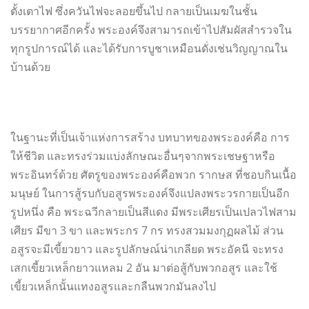
ตั้งเตาไฟ ซึ่งควันไฟจะลอยขึ้นไป กลายเป็นเมฆในชั้น
บรรยากาศอีกครั้ง พระองค์จึงสามารถเข้าไปสัมผัสสำรวจใน
ทุกรูปการณ์ได้ และได้รับการบูชาเหมือนดั่งเช่นวิญญาณใน
บ้านด้วย
ในฐานะที่เป็นเจ้าแห่งการสร้าง บทบาทของพระองค์คือ การ
ให้ชีวิต และทรงร่วมแบ่งลักษณะอื่นๆจากพระเชษฐาหรือ
พระอินทร์ด้วย ศัตรูของพระองค์คือพวก รากษส ที่ชอบกินเนื้อ
มนุษย์ ในการสู้รบกับอสูรพระองค์จึงแปลงพระวรกายเป็นอีก
รูปหนึ่ง คือ พระฉวีกลายเป็นสีแดง มีพระเศียรเป็นเปลวไฟสาม
เศียร มีขา 3 ขา และพระกร 7 กร ทรงสวมมงกุฏผลไม้ ส่วน
อสูรจะมีเขี้ยวยาว และรูปลักษณ์น่าเกลียด พระอัคนี จะทรง
เสกเขี้ยวเหล็กยาวแหลม 2 อัน มาต่อสู้กับพวกอสูร และใช้
เขี้ยวเหล็กนั้นแทงอสูรและกลืนพวกมันลงไป