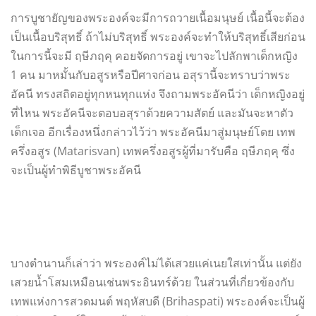
การบูชายัญของพระองค์จะมีการถวายเนื้อมนุษย์ เนื้อนี้จะต้อง
เป็นเนื้อบริสุทธิ์ ถ้าไม่บริสุทธิ์ พระองค์จะทำให้บริสุทธิ์เสียก่อน
ในการนี้จะมี ฤษีภฤคุ คอยจัดการอยู่ เขาจะไปลักพาเด็กหญิง
1 คน มาหมั้นกับอสูรหรือปีศาจก่อน อสุรานี้จะทราบว่าพระ
อัคนี ทรงสถิตอยู่ทุกหนทุกแห่ง จึงถามพระอัคนีว่า เด็กหญิงอยู่
ที่ไหน พระอัคนีจะตอบอสุราด้วยความสัตย์ และมันจะหาตัว
เด็กเจอ อีกเรื่องหนึ่งกล่าวไว้ว่า พระอัคนีมาสู่มนุษย์โดย เทพ
ครึ่งอสูร (Matarisvan) เทพครึ่งอสูรผู้ที่มารับคือ ฤษีภฤคุ ซึ่ง
จะเป็นผู้ทำพิธีบูชาพระอัคนี
บางตำนานก็เล่าว่า พระองค์ไม่ได้เสวยแค่เนยใสเท่านั้น แต่ยัง
เสวยน้ำโสมเหมือนเช่นพระอินทร์ด้วย ในส่วนที่เกี่ยวข้องกับ
เทพแห่งการสวดมนต์ พฤหัสบดี (Brihaspati) พระองค์จะเป็นผู้