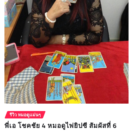
รีวิว หมอดูแม่นๆ
พี่เอ โชคชัย 4 หมอดูไพ่ยิปซี สัมผัสที่ 6