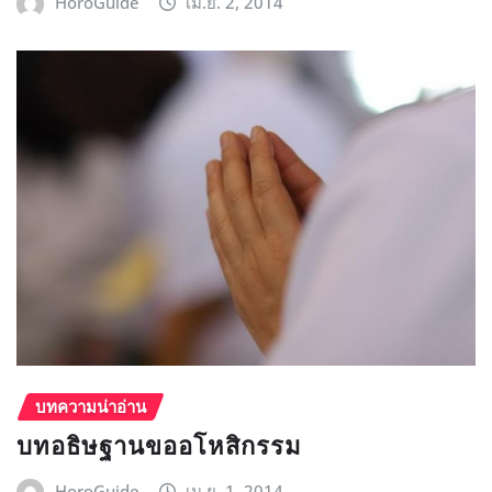
HoroGuide
เม.ย. 2, 2014
บทความน่าอ่าน
บทอธิษฐานขออโหสิกรรม
HoroGuide
เม.ย. 1, 2014