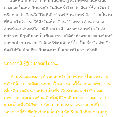
12 แต่ที่พิเศษการอาบน้ำมนต์น้ำเพ็ญในวันที่พระจันทร์เต็ม
ดวงและในเพ็ญนั้นตรงกับวันจันทร์ เรียกว่า จันทร์ซ้อนจันทร์
หรือหากว่าเดือนใดปีใดที่เกิดจันทร์ซ้อนจันทร์ ถือได้ว่าเป็นวัน
ที่พิเศษไม่ต้องรอให้ถึงวันเพ็ญเดือน 12 เพราะอำนาจของ
จันทร์ซ้อนจันทร์ถือว่าดีพิเศษในตัวเอง พระจันทร์ในวันดัง
กล่าว จะมีฤทธิ์มากเป็นพิเศษเพราะได้กำลังจากแรงแสงจันทร์
ผนวกเข้ากัน เพราะวันจันทร์ซ้อนจันทร์นั้นเป็นเรื่องไม่ง่ายขึง
ต้องใช้วันเพ็ญเดือนสิบสองมาเป็นเกณฑ์ในการทำพิธี
นอกจากนี้ ผู้รู้ยังบอกต่อไปว่า…
ยังมีเรื่องเล่าต่อ ๆ กันมาสำหรับผู้มีวิชาทางไสยเวทว่า ผู้
หญิงที่ต้องการเพิ่มเสน่หายาใจแก่ตนเองให้อาบแสงเพ็ญตอน
เที่ยงคืน จะมีมนต์เสน่หาเป็นที่รักใคร่เมตตาอย่างยิ่ง โดย
เฉพาะจากเพศตรงข้าม อีกทั้งผู้มีวิชาถือคาถาอาคมจะอาบ
แสงเพ็ญเพื่อให้วิชาแกร่งกล้าสามารถอาจหาญมากขึ้น
นอกจากนี้ยังเชื่อกันว่าคนเจ็บป่วย นักเรียน นักศึกษา หมอดู