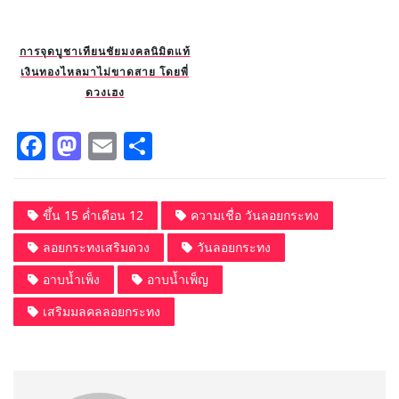
การจุดบูชาเทียนชัยมงคลนิมิตแท้
เงินทองไหลมาไม่ขาดสาย โดยพี่
ดวงเฮง
F
M
E
S
a
a
m
h
c
st
ai
a
ขึ้น 15 ค่ำเดือน 12
ความเชื่อ วันลอยกระทง
e
o
l
re
ลอยกระทงเสริมดวง
วันลอยกระทง
b
d
o
o
อาบน้ำเพ็ง
อาบน้ำเพ็ญ
o
n
เสริมมลคลลอยกระทง
k