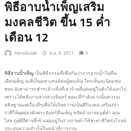
พิธีอาบน้ำเพ็ญเสริม
มงคลชีวิต ขึ้น 15 ค่ำ
เดือน 12
HoroGuide
พ.ย. 9, 2011
0
พิธีอาบน้ำเพ็ญ
เป็นพิธีกรรมที่เชื่อกันว่าการอาบน้ำในคืน
เดือนเพ็ญ จะดีเป็นมหาเสน่ห์ต่อผู้พบเห็น ใครเห็นจะนิยมชม
ชอบ ยังสามารถชำระล้างสิ่งที่เลวร้ายที่แฝงอยู่ในตัวให้ออกไป
เพราะได้พลังงานจากดวงจันทร์ ขณะที่กำลังอาบนั้นควรจะ
อธิษฐานแต่เรื่องดีๆเพื่อให้เกิดความเป็นศิริมงคล เสริมสง่า
ราศีให้ผุดผ่องดังพระจันทร์คืนเพ็ญ ขจัดอำนาจมนต์ดำ คุณ
ไสย ภูตผีปีศาจที่เข้าแฝงอยู่ในร่างกายทำให้ชะตาชีวิตรุ่งโรจน์
ประสบความสำเร็จในหน้าที่การงาน