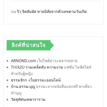
บน
ริว จิตสัมผัส ทายนิสัยจากตัวเลขตามวันเกิด
ลิงค์ที่น่าสนใจ
ARNOND.com
เว็บไซต์สาระหลากหลาย
Trick2U รวมเคล็ดลับ ความงาม
แฟชั่น ไลฟ์สไตล์
สำหรับผู้หญิง
ธรรมจักร -เว็บธรรมะออนไลน์
บ้าน.ธรรม.บุญ
ธรรมะจากหนังสือแจกฟรี พาเที่ยว
ทำบุญ
วัดสุทัศนเทพวราราม