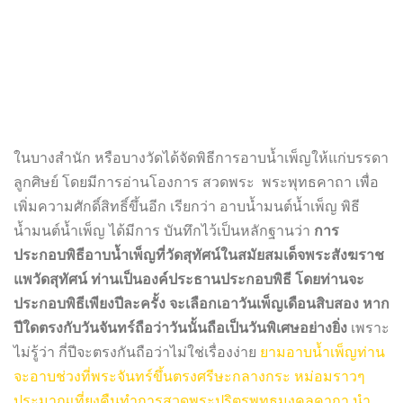
ในบางสำนัก หรือบางวัดได้จัดพิธีการอาบน้ำเพ็ญให้แก่บรรดา
ลูกศิษย์ โดยมีการอ่านโองการ สวดพระ พระพุทธคาถา เพื่อ
เพิ่มความศักดิ์สิทธิ์ขึ้นอีก เรียกว่า อาบน้ำมนต์น้ำเพ็ญ พิธี
น้ำมนต์น้ำเพ็ญ ได้มีการ บันทึกไว้เป็นหลักฐานว่า
การ
ประกอบพิธีอาบน้ำเพ็ญที่วัดสุทัศน์ในสมัยสมเด็จพระสังฆราช
แพวัดสุทัศน์ ท่านเป็นองค์ประธานประกอบพิธี โดยท่านจะ
ประกอบพิธีเพียงปีละครั้ง จะเลือกเอาวันเพ็ญเดือนสิบสอง หาก
ปีใดตรงกับวันจันทร์ถือว่าวันนั้นถือเป็นวันพิเศษอย่างยิ่ง
เพราะ
ไม่รู้ว่า กี่ปีจะตรงกันถือว่าไม่ใช่เรื่องง่าย
ยามอาบน้ำเพ็ญท่าน
จะอาบช่วงที่พระจันทร์ขึ้นตรงศรีษะกลางกระ หม่อมราวๆ
ประมาณเที่ยงคืนทำการสวดพระปริตรพุทธมงคลคาถา นำ