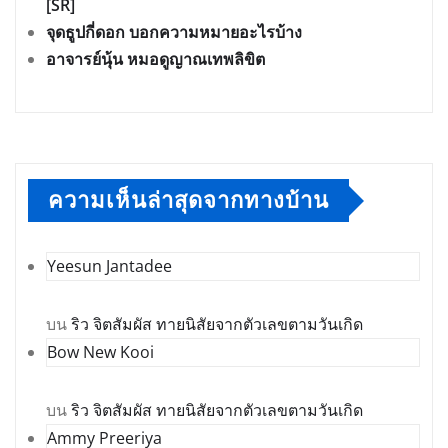
[SR]
จุดธูปกี่ดอก บอกความหมายอะไรบ้าง
อาจารย์นุ้น หมอดูญาณเทพลิขิต
ความเห็นล่าสุดจากทางบ้าน
Yeesun Jantadee
บน
ริว จิตสัมผัส ทายนิสัยจากตัวเลขตามวันเกิด
Bow New Kooi
บน
ริว จิตสัมผัส ทายนิสัยจากตัวเลขตามวันเกิด
Ammy Preeriya