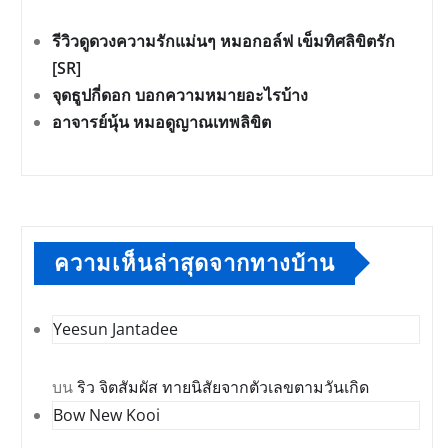
รีวิวดูดวงความรักแม่นๆ หมอกอล์ฟ เข็มทิศลิขิตรัก
[SR]
จุดธูปกี่ดอก บอกความหมายอะไรบ้าง
อาจารย์นุ้น หมอดูญาณเทพลิขิต
ความเห็นล่าสุดจากทางบ้าน
Yeesun Jantadee
บน
ริว จิตสัมผัส ทายนิสัยจากตัวเลขตามวันเกิด
Bow New Kooi