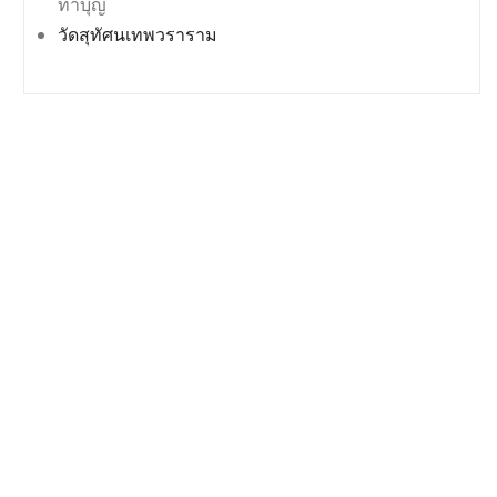
ทำบุญ
วัดสุทัศนเทพวราราม