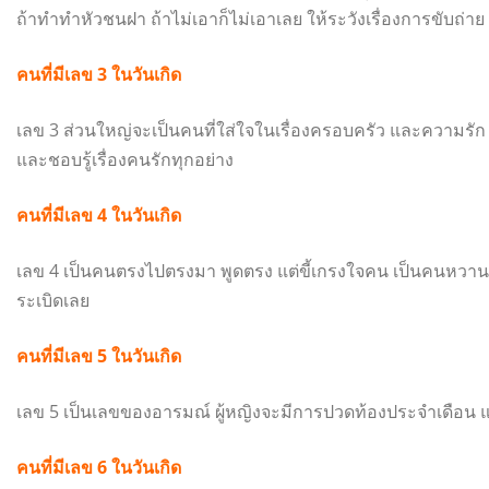
ถ้าทำทำหัวชนฝา ถ้าไม่เอาก็ไม่เอาเลย ให้ระวังเรื่องการขับถ่า
คนที่มีเลข 3 ในวันเกิด
เลข 3 ส่วนใหญ่จะเป็นคนที่ใส่ใจในเรื่องครอบครัว และความรัก แ
และชอบรู้เรื่องคนรักทุกอย่าง
คนที่มีเลข 4 ในวันเกิด
เลข 4 เป็นคนตรงไปตรงมา พูดตรง แต่ขี้เกรงใจคน เป็นคนหวานอม
ระเบิดเลย
คนที่มีเลข 5 ในวันเกิด
เลข 5 เป็นเลขของอารมณ์ ผู้หญิงจะมีการปวดท้องประจำเดือน 
คนที่มีเลข 6 ในวันเกิด