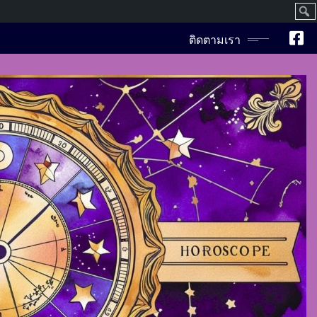
ค้นห
ติดตามเรา