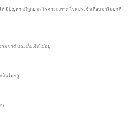
กไม่ได้ มีปัญหาามีลูกยาก โรคกระเพาะ โรคประจำเดือนมาไม่ปกติ
รรมชาติ และเก็ยเงินไม่อยู่
งินไม่อยู่
ทน