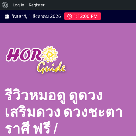
เกี่ยว
Log In
Register
Skip
กับ
วันเสาร์, 1 สิงหาคม 2026
1:12:02 PM
to
เวิร์ด
content
เพรส
รีวิวหมอดู ดูดวง
เสริมดวง ดวงชะตา
ราศี ฟรี |