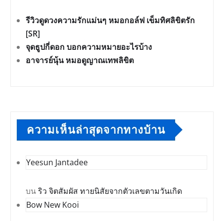
รีวิวดูดวงความรักแม่นๆ หมอกอล์ฟ เข็มทิศลิขิตรัก
[SR]
จุดธูปกี่ดอก บอกความหมายอะไรบ้าง
อาจารย์นุ้น หมอดูญาณเทพลิขิต
ความเห็นล่าสุดจากทางบ้าน
Yeesun Jantadee
บน
ริว จิตสัมผัส ทายนิสัยจากตัวเลขตามวันเกิด
Bow New Kooi