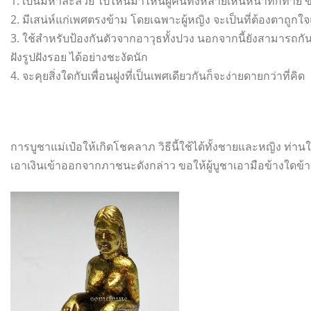
1. เป็นมหาละลวย ไปไหนมาไหนผู้คนทั้งหลายเห็นหน้าทักทาย ขอร
2. มีเสน่ห์แก่เพศตรงข้าม โดยเฉพาะผู้หญิง จะเป็นที่ต้องตาถูกใ
3. ใช้สำหรับป้องกันตัวจากอาวุธทั้งปวง นอกจากนี้ยังสามารถกั
ฝังรูปฝังรอย ได้อย่างชะงัดนัก
4. จะคุยสิ่งใดกับเพื่อนฝูงที่เป็นเพศเดียวกันก็จะง่ายดายกว่าที่คิด
การบูชาแม่เป๋อให้เกิดโชคลาภ วิธีนี้ใช้ได้ทั้งชายและหญิง ท่านใ
เอาเงินเข้าออกจากภาชนะดังกล่าว ขอให้ผู้บูชาเอามือข้างใดข้า