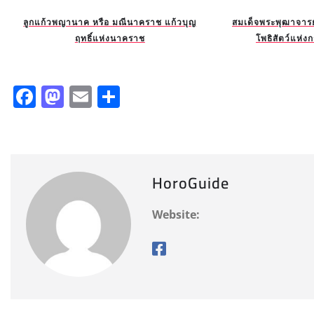
ลูกแก้วพญานาค หรือ มณีนาคราช แก้วบุญ
สมเด็จพระพุฒาจารย์
ฤทธิ์แห่งนาคราช
โพธิสัตว์แห่งก
F
M
E
S
a
a
m
h
c
st
ai
a
e
o
l
re
HoroGuide
b
d
o
o
Website:
o
n
k