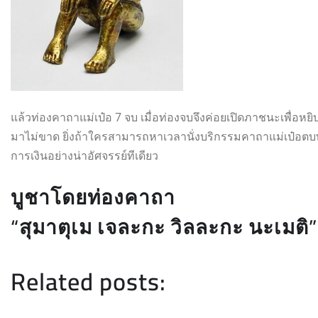
แล้วท่องคาถาแม่เป๋อ 7 จบ เมื่อท่องจบจึงค่อยเปิดภาชนะเพื่อห
มาไม่ขาด ยิ่งถ้าใครสามารถหาเวลานั่งบริกรรมคาถาแม่เป๋อตบท
การเงินอย่างน่าอัศจรรย์ทีเดียว
บูชาโดยท่องคาถา
“สุมาตุเม เจละกะ วิลละกะ นะเมติ”
Related posts: