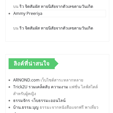
บน
ริว จิตสัมผัส ทายนิสัยจากตัวเลขตามวันเกิด
Ammy Preeriya
บน
ริว จิตสัมผัส ทายนิสัยจากตัวเลขตามวันเกิด
ลิงค์ที่น่าสนใจ
ARNOND.com
เว็บไซต์สาระหลากหลาย
Trick2U รวมเคล็ดลับ ความงาม
แฟชั่น ไลฟ์สไตล์
สำหรับผู้หญิง
ธรรมจักร -เว็บธรรมะออนไลน์
บ้าน.ธรรม.บุญ
ธรรมะจากหนังสือแจกฟรี พาเที่ยว