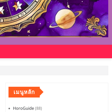
เมนูหลัก
HoroGuide
(88)