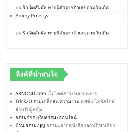
บน
ริว จิตสัมผัส ทายนิสัยจากตัวเลขตามวันเกิด
Ammy Preeriya
บน
ริว จิตสัมผัส ทายนิสัยจากตัวเลขตามวันเกิด
ลิงค์ที่น่าสนใจ
ARNOND.com
เว็บไซต์สาระหลากหลาย
Trick2U รวมเคล็ดลับ ความงาม
แฟชั่น ไลฟ์สไตล์
สำหรับผู้หญิง
ธรรมจักร -เว็บธรรมะออนไลน์
บ้าน.ธรรม.บุญ
ธรรมะจากหนังสือแจกฟรี พาเที่ยว