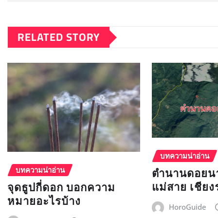
RELATED STORY
บทความน่าอ่าน
ตำนานดอยน
บทความน่าอ่าน
แม่สาย เชียง
จุดธูปกี่ดอก บอกความ
หมายอะไรบ้าง
HoroGuide