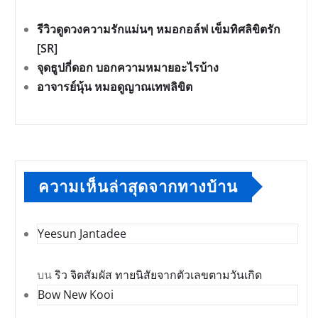
รีวิวดูดวงความรักแม่นๆ หมอกอล์ฟ เข็มทิศลิขิตรัก
[SR]
จุดธูปกี่ดอก บอกความหมายอะไรบ้าง
อาจารย์นุ้น หมอดูญาณเทพลิขิต
ความเห็นล่าสุดจากทางบ้าน
Yeesun Jantadee
บน
ริว จิตสัมผัส ทายนิสัยจากตัวเลขตามวันเกิด
Bow New Kooi