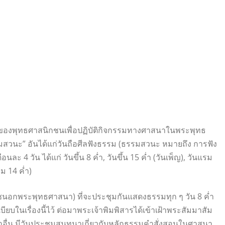
ของพุทธศาสนิกชนเพื่อปฏิบัติกิจกรรมทางศาสนาในพระพุทธ
รรมสวนะ” อันได้แก่วันถือศีลฟังธรรม (ธรรมสวนะ หมายถึง การฟัง
 4 วัน ได้แก่ วันขึ้น 8 ค่ำ, วันขึ้น 15 ค่ำ (วันเพ็ญ), วันแรม
ม 14 ค่ำ)
วชนอกพระพุทธศาสนา) ที่จะประชุมกันแสดงธรรมทุก ๆ วัน 8 ค่ำ
ียบในเรื่องนี้ไว้ ต่อมาพระเจ้าพิมพิสารได้เข้าเฝ้าพระสัมมาสัม
ื่น มีวันประชุมสนทนาเกี่ยวกับหลักธรรมคำสั่งสอนในศาสนา