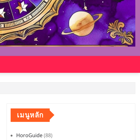
เมนูหลัก
HoroGuide
(88)