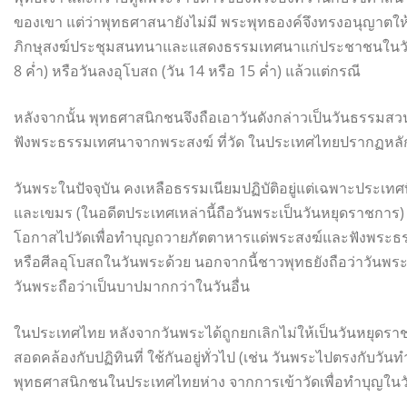
ของเขา แต่ว่าพุทธศาสนายังไม่มี พระพุทธองค์จึงทรงอนุญาตให
ภิกษุสงฆ์ประชุมสนทนาและแสดงธรรมเทศนาแก่ประชาชนในวันดั
8 ค่ำ) หรือวันลงอุโบสถ (วัน 14 หรือ 15 ค่ำ) แล้วแต่กรณี
หลังจากนั้น พุทธศาสนิกชนจึงถือเอาวันดังกล่าวเป็นวันธรรมส
ฟังพระธรรมเทศนาจากพระสงฆ์ ที่วัด ในประเทศไทยปรากฏหลักฐา
วันพระในปัจจุบัน คงเหลือธรรมเนียมปฏิบัติอยู่แต่เฉพาะประเทศ
และเขมร (ในอดีตประเทศเหล่านี้ถือวันพระเป็นวันหยุดราชการ) 
โอกาสไปวัดเพื่อทำบุญถวายภัตตาหารแด่พระสงฆ์และฟังพระธรร
หรือศีลอุโบสถในวันพระด้วย นอกจากนี้ชาวพุทธยังถือว่าวันพร
วันพระถือว่าเป็นบาปมากกว่าในวันอื่น
ในประเทศไทย หลังจากวันพระได้ถูกยกเลิกไม่ให้เป็นวันหยุดรา
สอดคล้องกับปฏิทินที่ ใช้กันอยู่ทั่วไป (เช่น วันพระไปตรงกับวันท
พุทธศาสนิกชนในประเทศไทยห่าง จากการเข้าวัดเพื่อทำบุญใน