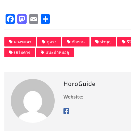
F
M
E
S
a
a
m
h
c
st
ai
a
ดวงชะตา
ดูดวง
ทำทาน
ทำบุญ
รี
e
o
l
re
เสริมดวง
แนะนำหมอดู
b
d
o
o
o
n
HoroGuide
k
Website: