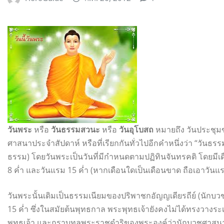
วันพระ
หรือ
วันธรรมสวนะ
หรือ
วันอุโบสถ
หมายถึง วันประชุม
ศาสนาประจำสัปดาห์ หรือที่เรียกกันทั่วไปอีกคำหนึ่งว่า “วันธ
ธรรม) โดยวันพระเป็นวันที่มีกำหนดตามปฏิทินจันทรคติ โดยมีเดือนละ
8 ค่ำ และวันแรม 15 ค่ำ (หากเดือนใดเป็นเดือนขาด ถือเอาวันแร
วันพระนั้นเดิมเป็นธรรมเนียมของปริพาชกอัญญเดียรถีย์ (นักบ
15 ค่ำ ซึ่งในสมัยต้นพุทธกาล พระพุทธเจ้ายังคงไม่ได้ทรงวางระเบ
พุทธเจ้า และกราบทูลพระราชดำริของพระองค์ว่านักบวชศาสนาอ