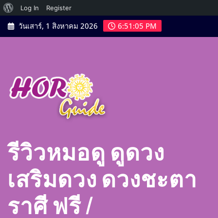
เกี่ยว
Log In
Register
Skip
กับ
วันเสาร์, 1 สิงหาคม 2026
6:51:07 PM
to
เวิร์ด
content
เพรส
รีวิวหมอดู ดูดวง
เสริมดวง ดวงชะตา
ราศี ฟรี |