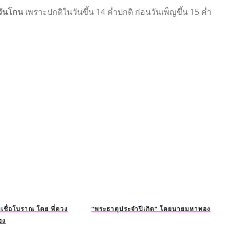
วันโกน
เพราะปกติในวันขึ้น 14 ค่ำปกติ ก่อนวันเพ็ญขึ้น 15 ค่ำ
ชื่อโบราณ โดย พี่ดวง
"พระธาตุประจำปีเกิด" โดยนายมหาทอง
ฮง