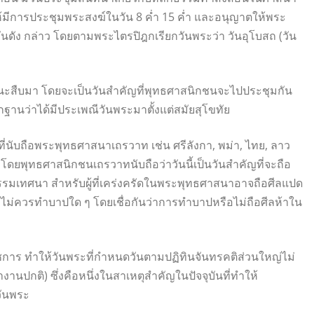
้มีการประชุมพระสงฆ์ในวัน 8 ค่ำ 15 ค่ำ และอนุญาตให้พระ
ง กล่าว โดยตามพระไตรปิฎกเรียกวันพระว่า วันอุโบสถ (วัน
วนะสืบมา โดยจะเป็นวันสำคัญที่พุทธศาสนิกชนจะไปประชุมกัน
นว่าได้มีประเพณีวันพระมาตั้งแต่สมัยสุโขทัย
ที่นับถือพระพุทธศาสนาเถรวาท เช่น ศรีลังกา, พม่า, ไทย, ลาว
โดยพุทธศาสนิกชนเถรวาทนับถือว่าวันนี้เป็นวันสำคัญที่จะถือ
มเทศนา สำหรับผู้ที่เคร่งครัดในพระพุทธศาสนาอาจถือศีลแปด
ะไม่ควรทำบาปใด ๆ โดยเชื่อกันว่าการทำบาปหรือไม่ถือศีลห้าใน
ชการ ทำให้วันพระที่กำหนดวันตามปฏิทินจันทรคติส่วนใหญ่ไม่
ำงานปกติ) ซึ่งคือหนึ่งในสาเหตุสำคัญในปัจจุบันที่ทำให้
วันพระ