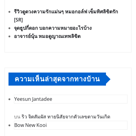
รีวิวดูดวงความรักแม่นๆ หมอกอล์ฟ เข็มทิศลิขิตรัก
[SR]
จุดธูปกี่ดอก บอกความหมายอะไรบ้าง
อาจารย์นุ้น หมอดูญาณเทพลิขิต
ความเห็นล่าสุดจากทางบ้าน
Yeesun Jantadee
บน
ริว จิตสัมผัส ทายนิสัยจากตัวเลขตามวันเกิด
Bow New Kooi