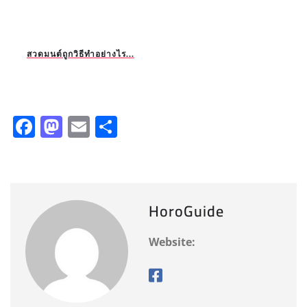
สวดมนต์ถูกวิธีทำอย่างไร...
F
M
E
S
a
a
m
h
c
st
ai
a
e
o
l
re
HoroGuide
b
d
o
o
Website:
o
n
k