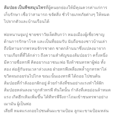
ส้มป่อย เป็นพืชสมุนไพร
ที่ผู้คนยกย่องให้มีคุณควรค่าแก่การ
เก็บรักษา เชื่อว่าสามารถ ขจัดสิ่ง ชั่วร้ายเภทภัยต่างๆ ให้หมด
ไปจากตัวและบ้านเรือนได้
พ่อหนานจุมปู ชายชราวัยเจ็ดสิบกว่า หมอเมืองผู้เชี่ยวชาญ
ด้านการรักษาโรค และเป็นที่ยอมรับ นับถือของชาวบ้านเล่า
ถึงนิทานจากพรหมจักรชาดก ชาดกล้านนาซึ่งแปลงมาจาก
รามเกียรติ์ที่ได้กล่าว ถึงความสำคัญของส้มป่อยว่า ครั้งหนึ่ง
มีควายชื่อทรพี คิดอยากเอาชนะพ่อ จึงท้าชนทรพาผู้พ่อ ทั้ง
สอง ต่อสู้กันจนเวลาล่วงเลย ฝ่ายทรพีเพลี่ยงพล้ำถูกทรพาไล่
ขวิดจนถอยร่นไปไกล ขณะนั้นเองทรพี ได้ถอย ไปชนต้น
ส้มป่อยที่กำลังออกฝักอยู่ ด้วยกำลังที่ชนอย่างแรงทำให้ฝัก
ส้มป่อยหล่นลงมาถูกหัวทรพี ทันใดนั้น กำลังที่เคยอ่อนล้าหมด
แรง เกิดฮึกเหิมเพิ่มขึ้น ได้ทีทรพีจึงถาโถมเข้าชนทรพาอย่าง
เมามัน ผู้เป็นพ่อ
เสียที หมดแรงถอยไปชนต้นมะขามป้อม ลูกมะขามป้อมหล่น