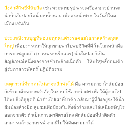
สิ่งศักดิ์สิทธิ์ที่นับถือ
เช่น พระพุทธรูป พระเครื่อง ชาวบ้านจะ
นำน้ำส้มป่อยใส่น้ำอบน้ำหอม เพื่อสรงน้ำพระ ในวันปี๋ใหม่
เมือง เช่นกัน
ประเพณีงานบุญที่พ่อแม่ทุกคนต่างรอคอยโอกาสสร้างกุศล
ใหญ่
เพื่อปรารถนาให้ลูกชายพาไปพบชีวิตที่ดี ในโลกหน้าคือ
การบวชลูกแก้ว (บวชพระหรือเณร) น้ำส้มป่อยก็เป็น
สัญลักษณ์หนึ่งของการชำระล้างเนื้อตัว ให้บริสุทธิ์ก่อนเข้า
สู่ร่มกาสาวพัสตร์ ์ปฏิบัติธรรม
เหตุการณ์ที่ทุกคนไม่อาจหลีกพ้นได้
คือ ความตาย น้ำส้มป่อย
ก็เข้ามามีบทบาทสำคัญในงาน ใช้อาบน้ำศพ เพื่อให้ผู้จากไป
ได้พบสิ่งดีสู่สุคติ นำร่างไปเผาที่ป่าช้า กลับมาผู้ที่ยังอยู่จะใช้น้ำ
ส้มป่อยล้างมือ ลูบผมเพื่อป้องกัน สิ่งชั่วร้ายและไล่เสนียดจัญไร
ออกจากตัว ถ้าเป็นการเผาผีตายโหง ฝักส้มป่อยที่นำติดตัว
สามารถล้างอาถรรพ์ จากผีไม่ให้ติดตามมาได้