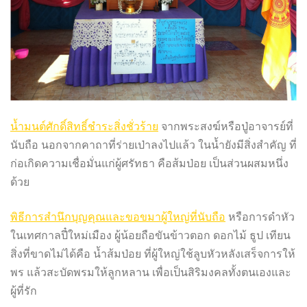
น้ำมนต์ศักดิ์สิทธิ์ชำระสิ่งชั่วร้าย
จากพระสงฆ์หรือปู่อาจารย์ที่
นับถือ นอกจากคาถาที่ร่ายเป่าลงไปแล้ว ในน้ำยังมีสิ่งสำคัญ ที่
ก่อเกิดความเชื่อมั่นแก่ผู้ศรัทธา คือส้มป่อย เป็นส่วนผสมหนึ่ง
ด้วย
พิธีการสำนึกบุญคุณและขอขมาผู้ใหญ่ที่นับถือ
หรือการดำหัว
ในเทศกาลปี๋ใหม่เมือง ผู้น้อยถือขันข้าวตอก ดอกไม้ ธูป เทียน
สิ่งที่ขาดไม่ได้คือ น้ำส้มป่อย ที่ผู้ใหญ่ใช้ลูบหัวหลังเสร็จการให้
พร แล้วสะบัดพรมให้ลูกหลาน เพื่อเป็นสิริมงคลทั้งตนเองและ
ผู้ที่รัก