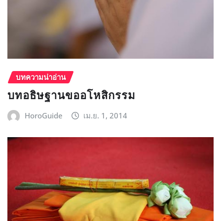
บทความน่าอ่าน
บทอธิษฐานขออโหสิกรรม
HoroGuide
เม.ย. 1, 2014