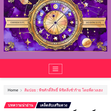
Home
ส้มป่อย : พืชศักดิ์สิทธิ์ พิชิตสิ่งชั่วร้าย โดยพี่ดวงเฮง
บทความน่าอ่าน
เคล็ดลับเสริมดวง