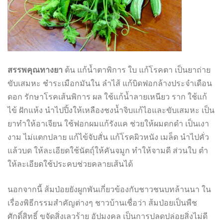
สรรพคุณทางยา
ต้น แก้น้ำตาพิการ ใบ แก้โรคตา เป็นยาถ่าย
ขับเสมหะ ชำระเมือกมันใน ลำไส้ แก้บิดฟอกล้างประจำเดือน
ดอก รักษาโรคเส้นพิการ ผล ใช้แก้น้ำลายเหนียว ราก ใช้แก้
ไข้ ฝักแห้ง นำไปปิ้งให้เหลืองชงน้ำจิบแก้ไอและขับเสมหะ เป็น
ยาทำให้อาเจียน ใช้ฟอกผมแก้รังแค ช่วยให้ผมดกดำ เป็นเงา
งาม ไม่แตกปลาย แก้ไข้จับสั่น แก้โรคผิวหนัง เมล็ด นำไปคั่ว
แล้วบด ให้ละเอียดใช้นัตถุ์ให้คันจมูก ทำให้จามดี ส่วนใบ ตำ
ให้ละเอียดใช้ประคบช่วยคลายเส้นได้
นอกจากนี้ ส้มป่อยยังผูกพันเกี่ยวข้องกับชาวชนบทล้านนา ใน
เรื่องพิธีกรรมสำคัญต่างๆ ชาวบ้านเชื่อว่า ส้มป่อยเป็นพืช
ศักดิ์สิทธิ์ ขจัดสิ่งเลวร้าย อัปมงคล เป็นการปลดปล่อยสิ่งไม่ดี