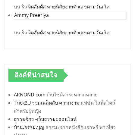
บน
ริว จิตสัมผัส ทายนิสัยจากตัวเลขตามวันเกิด
Ammy Preeriya
บน
ริว จิตสัมผัส ทายนิสัยจากตัวเลขตามวันเกิด
ลิงค์ที่น่าสนใจ
ARNOND.com
เว็บไซต์สาระหลากหลาย
Trick2U รวมเคล็ดลับ ความงาม
แฟชั่น ไลฟ์สไตล์
สำหรับผู้หญิง
ธรรมจักร -เว็บธรรมะออนไลน์
บ้าน.ธรรม.บุญ
ธรรมะจากหนังสือแจกฟรี พาเที่ยว