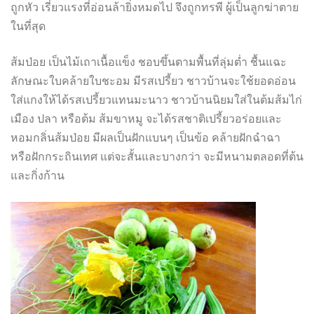
ถูกหัว เรี่ยวแรงที่อ่อนล้ายิ่งหมดไป จึงถูกทรพี ผู้เป็นลูกฆ่าตาย
ในที่สุด
ส้มป่อย เป็นไม้เถาเนื้อแข็ง ชอบขึ้นตามพื้นที่ลุ่มต่ำ ชื้นแฉะ
ลักษณะใบคล้ายใบชะอม มีรสเปรี้ยว ชาวบ้านจะใช้ยอดอ่อน
ใส่แกงให้ได้รสเปรี้ยวแทนมะนาว ชาวบ้านนิยมใส่ในต้มส้มไก่
เมือง ปลา หรือต้ม ส้มขาหมู จะได้รสชาติเปรี้ยวอร่อยและ
หอมกลิ่นส้มป่อย มีผลเป็นฝักแบนๆ เป็นข้อ คล้ายฝักฉำฉา
หรือฝักกระถินเทศ แต่จะสั้นและบางกว่า จะมีหนามตลอดที่ต้น
และกิ่งก้าน