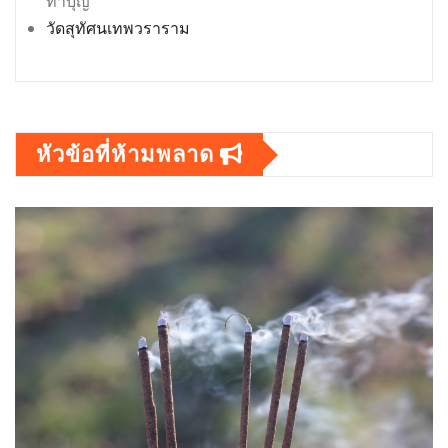
ทำบุญ
วัดสุทัศนเทพวราราม
หัวข้อที่ห้ามพลาด