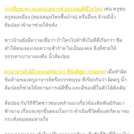
การสืบชะตา สะเดาะเคราะห์ ประกอบพิธีไหว้ครู
เช่น ครูซอ
ครูหมอเมือง (หมอสมุนไพรพื้นบ้าน) หรืออื่นๆ ล้วนมีน้ำ
ส้มป่อย เข้ามาช่วยให้ขลัง
ชาวบ้านยังมีความเชื่อว่า ถ้าใครไปทำสิ่งไม่ดีที่เรียกว่า ขึด
ทำให้ตนเจอะเจอความชั่วร้าย ไม่เป็นมงคล สิ่งที่ช่วยให้
บรรเทาเบาบางลงคือ น้ำส้มป่อย
ครูอาจารย์ ผู้มีเวทมนตร์คาถา ที่นั่งผีปู่ย่า (คนทรง)
เมื่อทำผิด
ข้อห้ามของครูอาจารย์หรือบรรพบุรุษ ที่เรียกกันว่า ผิดครู น้ำ
ส้มป่อยก็ช่วยให้สถานการณ์ดีขึ้น และมีของดีในตัวได้ดังเดิม
ส้มป่อย กับวิถีชีวิตชาวชนบทล้านนาเกี่ยวข้องสัมพันธ์กันมา
ช้านาน เกือบจะทุกขั้นตอนในการ ดำเนินชีวิตตั้งแต่เกิด มาจน
กระทั่งหมดลมหายใจ