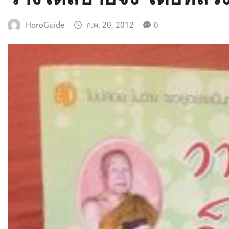
HoroGuide
ก.พ. 20, 2012
0