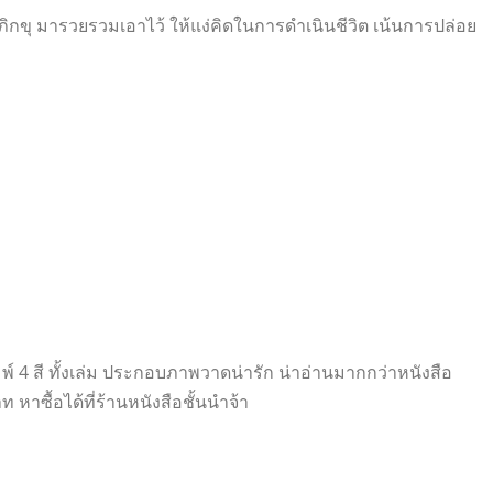
ขุ มารวยรวมเอาไว้ ให้แง่คิดในการดำเนินชีวิต เน้นการปล่อย
ิมพ์ 4 สี ทั้งเล่ม ประกอบภาพวาดน่ารัก น่าอ่านมากกว่าหนังสือ
 หาซื้อได้ที่ร้านหนังสือชั้นนำจ้า