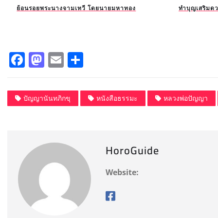
ย้อนรอยพระนางจามเทวี โดยนายมหาทอง
ทำบุญเสริมดว
F
M
E
S
a
a
m
h
c
st
ai
a
ปัญญานันทภิกขุ
หนังสือธรรมะ
หลวงพ่อปัญญา
e
o
l
re
b
d
o
o
HoroGuide
o
n
k
Website: