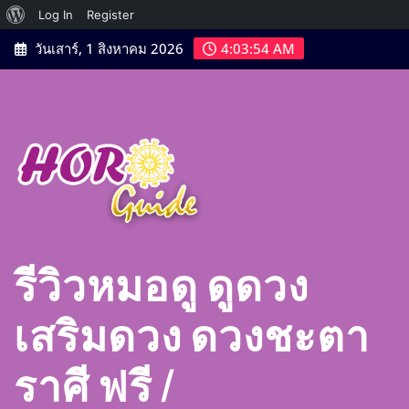
เกี่ยว
Log In
Register
Skip
กับ
วันเสาร์, 1 สิงหาคม 2026
4:03:56 AM
to
เวิร์ด
content
เพรส
รีวิวหมอดู ดูดวง
เสริมดวง ดวงชะตา
ราศี ฟรี |