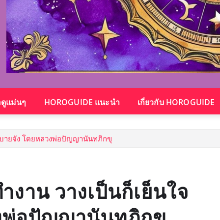
อดูแม่นๆ
HOROGUIDE แนะนำ
เกี่ยวกับ HOROGUIDE
สบายจัง โดยหลวงพ่อปัญญานันทภิกขุ
ำงาน วางเป็นก็เย็นใจ
พ่อปัญญานันทภิกขุ