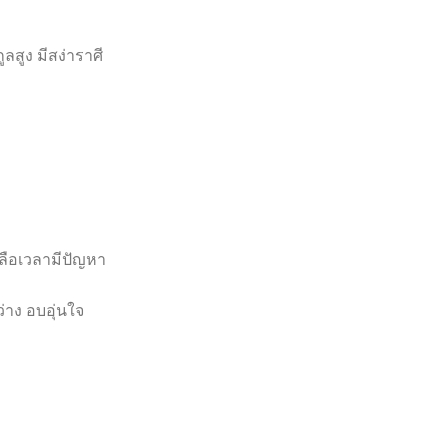
ลสูง มีสง่าราศี
หลือเวลามีปัญหา
่าง อบอุ่นใจ