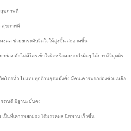
 สุขภาพดี
จ สุขภาพดี
ริมงคล ช่วยยกระดับจิตใจให้สูงขึ้น สะอาดขึ้น
พยกย่อง มักไม่มีใครเข้าใจผิดหรือมองอะไ
รผิดๆ ได้บารมีวิมุตติร
วิตโดยทั่ว ไปแทบทุกด้านอุดมมั่งคั่ง มีคนเคารพยกย่องช่วยเหลือ
พรรณดี มีฐานะมั่นคง
น
เป็นที่เคารพยกย่อง ได้มรรคผล นิพพาน เร็วขึ้น