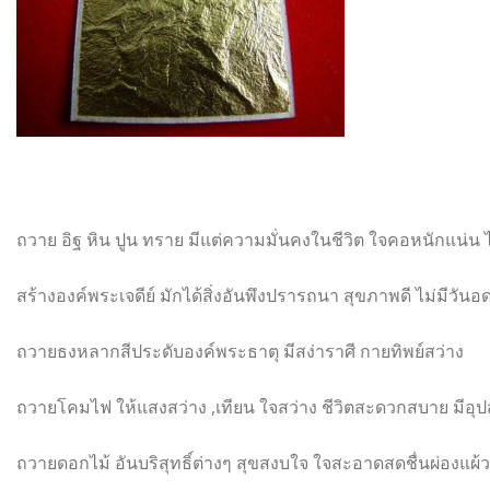
ถวาย อิฐ หิน ปูน ทราย มีแต่ความมั่นคงในชีวิต ใจคอหนักแน่น 
สร้างองค์พระเจดีย์ มักได้สิ่งอันพึงปรารถนา สุขภาพดี ไม่มีวัน
ถวายธงหลากสีประดับองค์พระธาตุ มีสง่าราศี กายทิพย์สว่าง
ถวายโคมไฟ ให้แสงสว่าง ,เทียน ใจสว่าง ชีวิตสะดวกสบาย มีอุป
ถวายดอกไม้ อันบริสุทธิ์ต่างๆ สุขสงบใจ ใจสะอาดสดชื่นผ่องแผ้ว