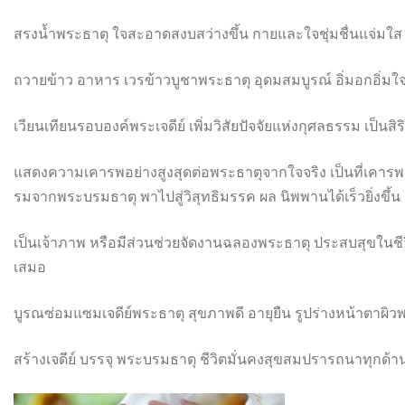
สรงน้ำพระธาตุ ใจสะอาดสงบสว่างขึ้น กายและใจชุ่มชื่นแจ่มใส
ถวายข้าว อาหาร เวรข้าวบูชาพระธาตุ อุดมสมบูรณ์ อิ่มอกอิ่มใ
เวียนเทียนรอบองค์พระเจดีย์ เพิ่มวิสัยปัจจัยแห่งกุศลธรรม เป็นสิ
แสดงความเคารพอย่างสูงสุดต่อพระ
ธาตุจากใจจริง เป็นที่เคาร
รมจากพระบรมธาต
ุ พาไปสู่วิสุทธิมรรค ผล นิพพานได้เร็วยิ่งขึ้น
เป็นเจ้าภาพ หรือมีส่วนช่วยจัดงานฉลองพระธาต
ุ ประสบสุขในชี
เสมอ
บูรณซ่อมแซมเจดีย์พระธาตุ สุขภาพดี อายุยืน รูปร่างหน้าตาผิว
สร้างเจดีย์ บรรจุ พระบรมธาตุ ชีวิตมั่นคงสุขสมปรารถนาทุกด้า