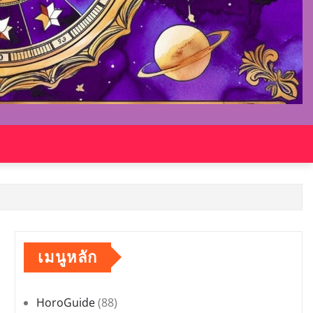
เมนูหลัก
HoroGuide
(88)