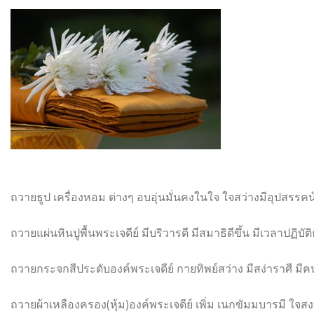
ถวายธูป เครื่องหอม ต่างๆ อบอุ่นมั่นคงในใจ ใจสว่างมีอุปสรรคน
ถวายแผ่นหินปูพื้นพระเจดีย์ มีบริวารดี มีสมาธิดีขึ้น มีเวลาปฏิบั
ถวายกระจกสีประดับองค์พระเจดีย์
กายทิพย์สว่าง มีสง่าราศี มี
ถวายผ้าเหลืองครอง(หุ้ม)องค์พระ
เจดีย์ เพิ่ม เนกขัมมบารมี ใจสง