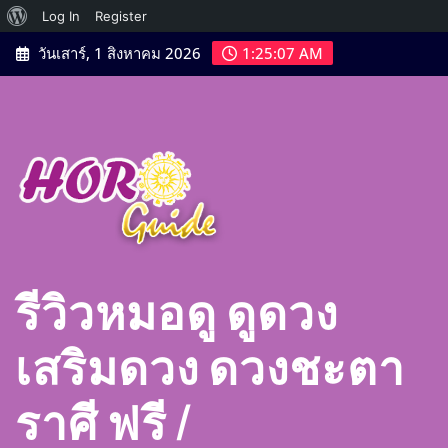
เกี่ยว
Log In
Register
Skip
กับ
วันเสาร์, 1 สิงหาคม 2026
1:25:08 AM
to
เวิร์ด
content
เพรส
รีวิวหมอดู ดูดวง
เสริมดวง ดวงชะตา
ราศี ฟรี |