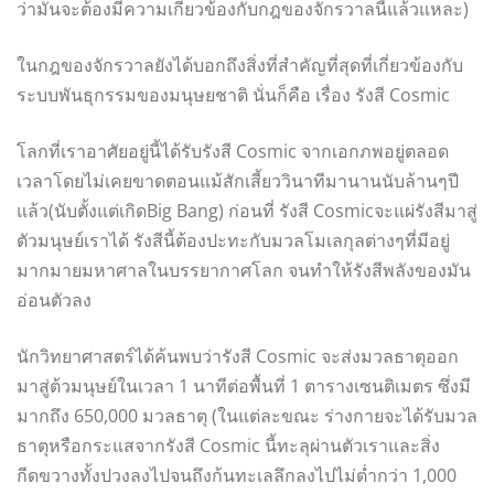
ว่ามันจะต้องมีความเกี่ยวข้องกับกฎของจักรวาลนี้แล้วแหละ)
ในกฎของจักรวาลยังได้บอกถึงสิ่งที่สำคัญที่สุดที่เกี่ยวข้องกับ
ระบบพันธุกรรมของมนุษยชาติ นั่นก็คือ เรื่อง รังสี Cosmic
โลกที่เราอาศัยอยู่นี้ได้รับรังสี Cosmic จากเอกภพอยู่ตลอด
เวลาโดยไม่เคยขาดตอนแม้สักเสี้ยววินาทีมานานนับล้านๆปี
แล้ว(นับตั้งแต่เกิดBig Bang) ก่อนที่ รังสี Cosmicจะแผ่รังสีมาสู่
ตัวมนุษย์เราได้ รังสีนี้ต้องปะทะกับมวลโมเลกุลต่างๆที่มีอยู่
มากมายมหาศาลในบรรยากาศโลก จนทำให้รังสีพลังของมัน
อ่อนตัวลง
นักวิทยาศาสตร์ได้ค้นพบว่ารังสี Cosmic จะส่งมวลธาตุออก
มาสู่ต้วมนุษย์ในเวลา 1 นาทีต่อพื้นที่ 1 ตารางเซนติเมตร ซึ่งมี
มากถึง 650,000 มวลธาตุ (ในแต่ละขณะ ร่างกายจะได้รับมวล
ธาตุหรือกระแสจากรังสี Cosmic นี้ทะลุผ่านตัวเราและสิ่ง
กีดขวางทั้งปวงลงไปจนถึงก้นทะเลลึกลงไปไม่ต่ำกว่า 1,000