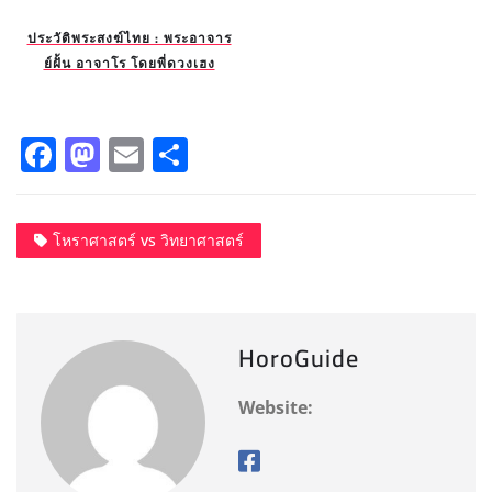
ประวัติพระสงฆ์ไทย : พระอาจาร
ย์ฝั้น อาจาโร โดยพี่ดวงเฮง
F
M
E
S
a
a
m
h
c
st
ai
a
โหราศาสตร์ vs วิทยาศาสตร์
e
o
l
re
b
d
o
o
HoroGuide
o
n
k
Website: