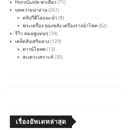
HoroGuide พาเที่ยว
(71)
บทความน่าอ่าน
(261)
คลิปวีดีโอแนะนำ
(8)
พระเครื่อง ของขลัง เครื่องรางนำโชค
(62)
รีวิว หมอดูแม่นๆ
(34)
เคล็ดลับเสริมดวง
(129)
ดาวน์โหลด
(13)
สะเดาะเคราะห์
(35)
เรื่องอัพเดทล่าสุด