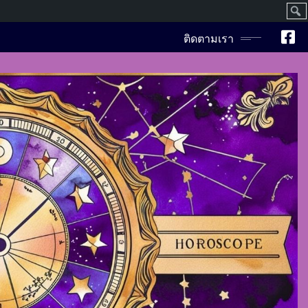
ค้นห
ติดตามเรา