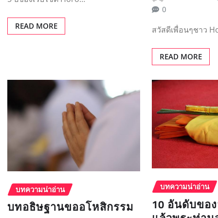
0
READ MORE
สวัสดีเพื่อนๆชาว 
READ MORE
บทความน่าอ่าน
บทความน่าอ่าน
10 อันดับของ
บทอธิษฐานขออโหสิกรรม