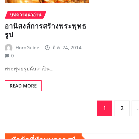
บทความน่าอ่าน
อานิสงส์การสร้างพระพุทธ
รูป
HoroGuide
มี.ค. 24, 2014
0
พระพุทธรูปนับว่าเป็น…
READ MORE
Posts
1
2
pagination