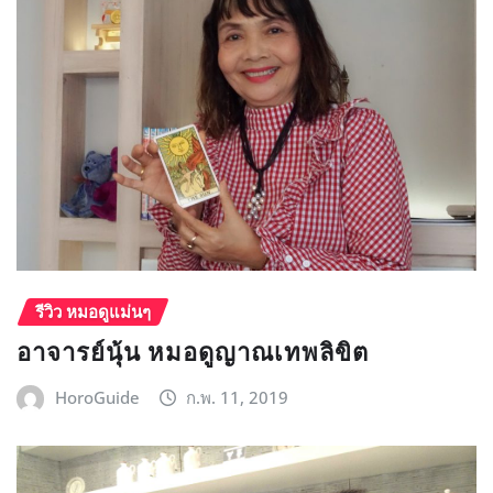
รีวิว หมอดูแม่นๆ
อาจารย์นุ้น หมอดูญาณเทพลิขิต
HoroGuide
ก.พ. 11, 2019