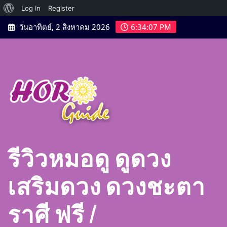
เกี่ยว
Log In
Register
Skip
กับ
วันอาทิตย์, 2 สิงหาคม 2026
6:34:07 PM
to
เวิร์ด
content
เพรส
รีวิวหมอดู ดูดวง
เสริมดวง ดวงชะตา
ราศี ฟรี |