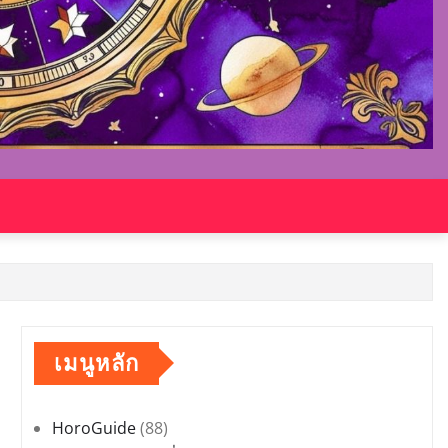
เมนูหลัก
HoroGuide
(88)