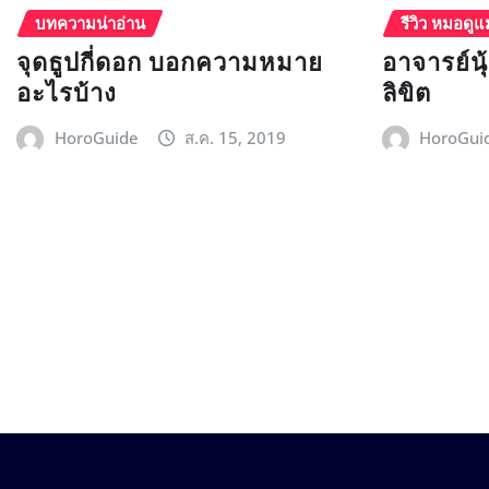
บทความน่าอ่าน
รีวิว หมอดูแ
จุดธูปกี่ดอก บอกความหมาย
อาจารย์น
อะไรบ้าง
ลิขิต
HoroGuide
ส.ค. 15, 2019
HoroGui