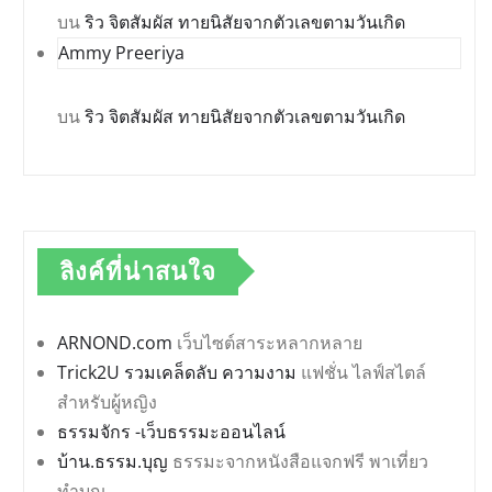
บน
ริว จิตสัมผัส ทายนิสัยจากตัวเลขตามวันเกิด
Ammy Preeriya
บน
ริว จิตสัมผัส ทายนิสัยจากตัวเลขตามวันเกิด
ลิงค์ที่น่าสนใจ
ARNOND.com
เว็บไซต์สาระหลากหลาย
Trick2U รวมเคล็ดลับ ความงาม
แฟชั่น ไลฟ์สไตล์
สำหรับผู้หญิง
ธรรมจักร -เว็บธรรมะออนไลน์
บ้าน.ธรรม.บุญ
ธรรมะจากหนังสือแจกฟรี พาเที่ยว
ทำบุญ