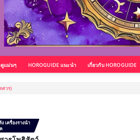
อดูแม่นๆ
HOROGUIDE แนะนำ
เกี่ยวกับ HOROGUIDE
เตศวร)
ัง เครื่องรางนำ
ค
วรโพธิสัตว์