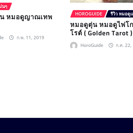
ม่นๆ
ุ้น หมอดูญาณเทพ
HOROGUIDE
รีวิว หมอดู
หมอดูตุ่น หมอดูไพ่โ
โรต์ ( Golden Tarot )
de
ก.พ. 11, 2019
HoroGuide
ก.ค. 22,