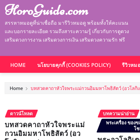
HoroGuide.com
สรรหาหมอดูที่น่าเชื่อถือ มารีวิวหมอดู พร้อมทั้งให้คะแนน
และบอกรายละเอียด รวมถึงสาระความรู้ เกี่ยวกับการดูดวง
เสริมดวงการงาน เสริมดวงการเงิน เสริมดวงความรัก ฟรี
HOME
นโยบายคุกกี้ (COOKIES POLICY)
รีวิวหม
Home
บทสวดคาถาหัวใจพระแม่กวนอิมมหาโพธิสัตว์ (อวโลกิ
ดาวน์โหลด
บทความน่าอ่าน
บทสวดคาถาหัวใจพระแม่
พระเครื่อง ของขล
โช
กวนอิมมหาโพธิสัตว์ (อว
พระอวโลกิเตศ