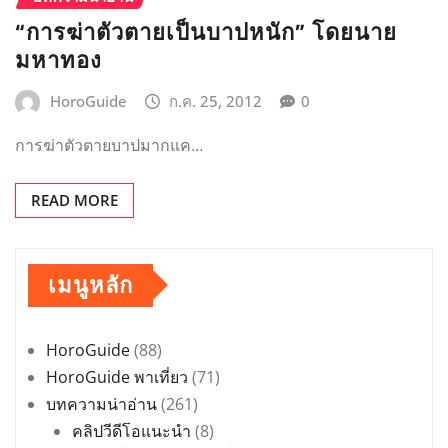
“การฆ่าตัวตายเป็นบาปหนัก” โดยนาย
มหาทอง
HoroGuide
ก.ค. 25, 2012
0
การฆ่าตัวตายบาปมากแค…
READ MORE
เมนูหลัก
HoroGuide
(88)
HoroGuide พาเที่ยว
(71)
บทความน่าอ่าน
(261)
คลิปวีดีโอแนะนำ
(8)