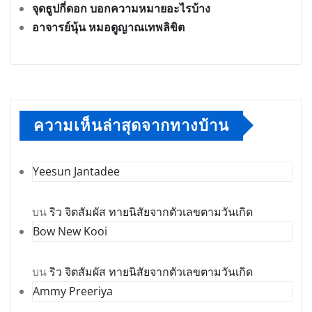
จุดธูปกี่ดอก บอกความหมายอะไรบ้าง
อาจารย์นุ้น หมอดูญาณเทพลิขิต
ความเห็นล่าสุดจากทางบ้าน
Yeesun Jantadee
บน
ริว จิตสัมผัส ทายนิสัยจากตัวเลขตามวันเกิด
Bow New Kooi
บน
ริว จิตสัมผัส ทายนิสัยจากตัวเลขตามวันเกิด
Ammy Preeriya