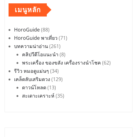
เมนูหลัก
HoroGuide
(88)
HoroGuide พาเที่ยว
(71)
บทความน่าอ่าน
(261)
คลิปวีดีโอแนะนำ
(8)
พระเครื่อง ของขลัง เครื่องรางนำโชค
(62)
รีวิว หมอดูแม่นๆ
(34)
เคล็ดลับเสริมดวง
(129)
ดาวน์โหลด
(13)
สะเดาะเคราะห์
(35)