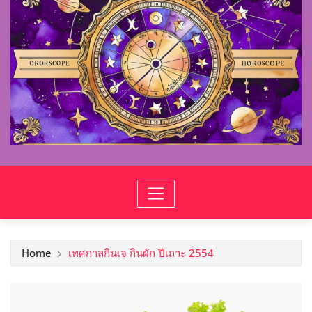
Home
เทศกาลกินเจ กินผัก ปีเถาะ 2554