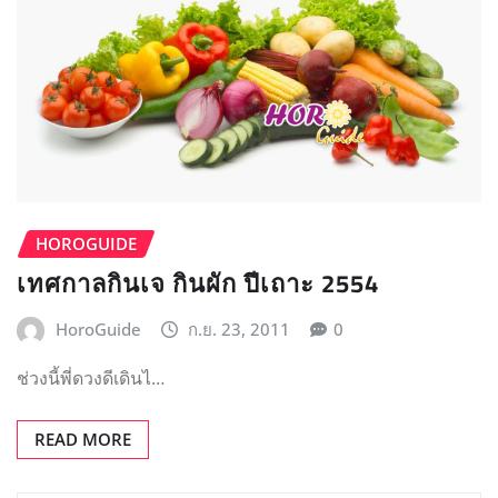
HOROGUIDE
เทศกาลกินเจ กินผัก ปีเถาะ 2554
HoroGuide
ก.ย. 23, 2011
0
ช่วงนี้พี่ดวงดีเดินไ…
READ MORE