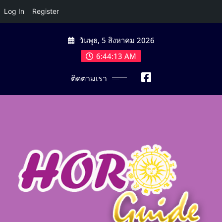
Log In
Register
Skip
วันพุธ, 5 สิงหาคม 2026
to
content
6:44:14 AM
ติดตามเรา