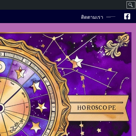
ค้นห
ติดตามเรา