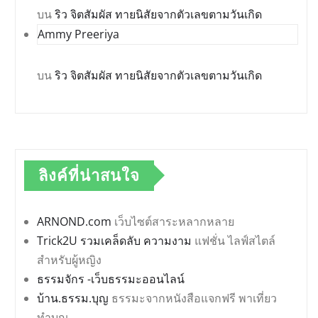
บน
ริว จิตสัมผัส ทายนิสัยจากตัวเลขตามวันเกิด
Ammy Preeriya
บน
ริว จิตสัมผัส ทายนิสัยจากตัวเลขตามวันเกิด
ลิงค์ที่น่าสนใจ
ARNOND.com
เว็บไซต์สาระหลากหลาย
Trick2U รวมเคล็ดลับ ความงาม
แฟชั่น ไลฟ์สไตล์
สำหรับผู้หญิง
ธรรมจักร -เว็บธรรมะออนไลน์
บ้าน.ธรรม.บุญ
ธรรมะจากหนังสือแจกฟรี พาเที่ยว
ทำบุญ