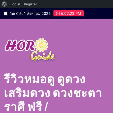
เกี่ยว
Log In
Register
Skip
กับ
วันเสาร์, 1 สิงหาคม 2026
6:07:25 PM
to
เวิร์ด
content
เพรส
รีวิวหมอดู ดูดวง
เสริมดวง ดวงชะตา
ราศี ฟรี |