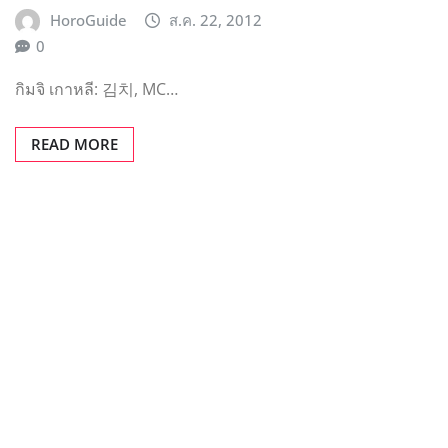
HoroGuide
ส.ค. 22, 2012
0
กิมจิ เกาหลี: 김치, MC…
READ MORE