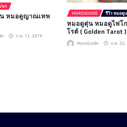
ม่นๆ
ุ้น หมอดูญาณเทพ
HOROGUIDE
รีวิว หมอดู
หมอดูตุ่น หมอดูไพ่โ
โรต์ ( Golden Tarot )
de
ก.พ. 11, 2019
HoroGuide
ก.ค. 22,