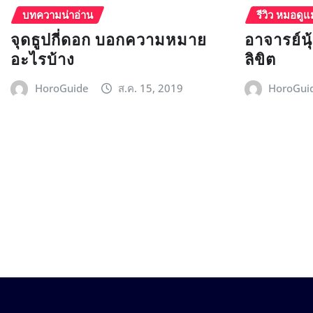
บทความน่าอ่าน
รีวิว หมอดูแ
จุดธูปกี่ดอก บอกความหมาย
อาจารย์น
อะไรบ้าง
ลิขิต
HoroGuide
ส.ค. 15, 2019
HoroGui