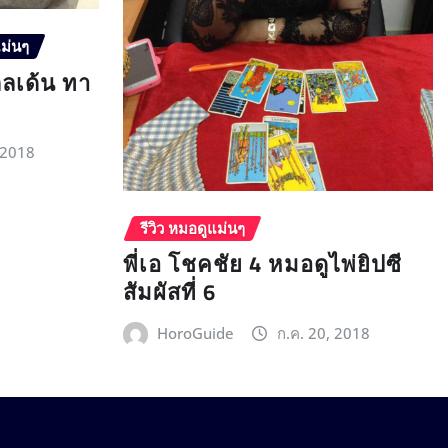
แม่นๆ
กลเด้น ทา
 2018
รีวิว หมอดูแม่นๆ
พี่เอ โชคชัย 4 หมอดูไพ่ยิปซี
สัมผัสที่ 6
HoroGuide
ก.ค. 20, 2018