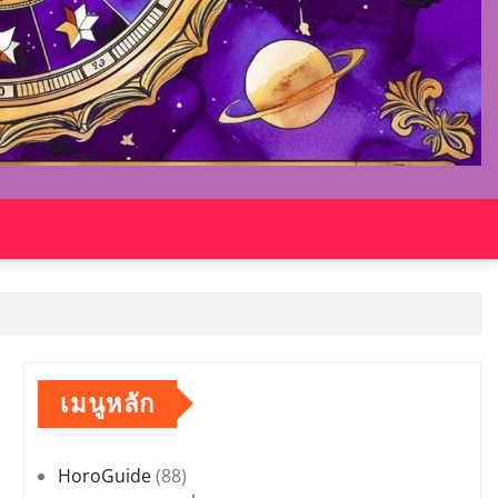
เมนูหลัก
HoroGuide
(88)