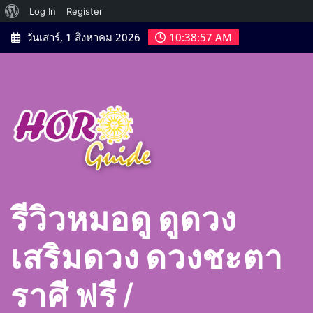
เกี่ยว
Log In
Register
Skip
กับ
วันเสาร์, 1 สิงหาคม 2026
10:38:58 AM
to
เวิร์ด
content
เพรส
รีวิวหมอดู ดูดวง
เสริมดวง ดวงชะตา
ราศี ฟรี |