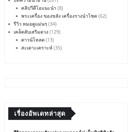
คลิปวีดีโอแนะนำ
(8)
พระเครื่อง ของขลัง เครื่องรางนำโชค
(62)
รีวิว หมอดูแม่นๆ
(34)
เคล็ดลับเสริมดวง
(129)
ดาวน์โหลด
(13)
สะเดาะเคราะห์
(35)
เรื่องอัพเดทล่าสุด