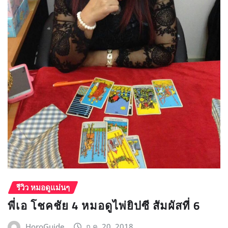
รีวิว หมอดูแม่นๆ
พี่เอ โชคชัย 4 หมอดูไพ่ยิปซี สัมผัสที่ 6
HoroGuide
ก.ค. 20, 2018