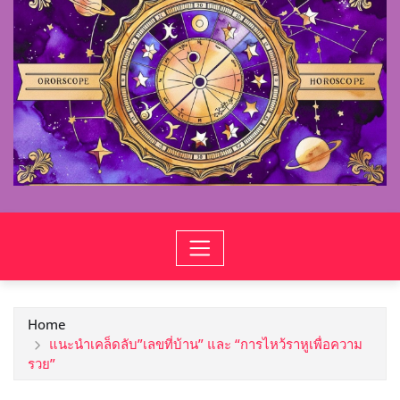
Home
แนะนำเคล็ดลับ”เลขที่บ้าน” และ “การไหว้ราหูเพื่อความ
รวย”