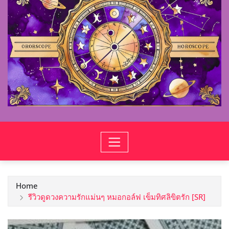
Home
รีวิวดูดวงความรักแม่นๆ หมอกอล์ฟ เข็มทิศลิขิตรัก [SR]