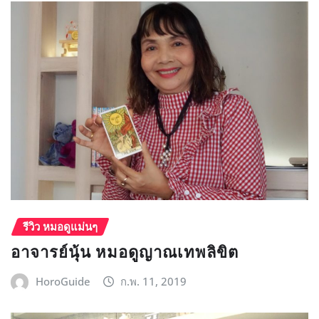
รีวิว หมอดูแม่นๆ
อาจารย์นุ้น หมอดูญาณเทพลิขิต
HoroGuide
ก.พ. 11, 2019