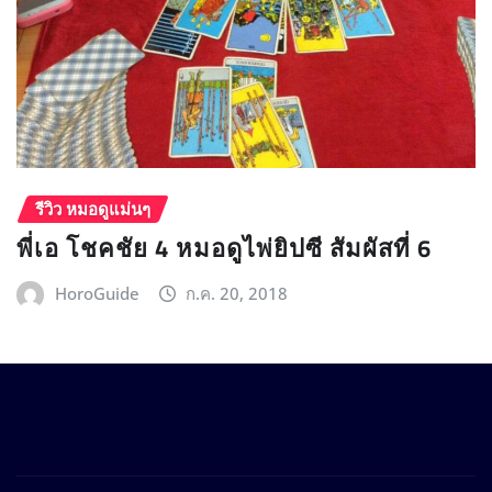
รีวิว หมอดูแม่นๆ
พี่เอ โชคชัย 4 หมอดูไพ่ยิปซี สัมผัสที่ 6
HoroGuide
ก.ค. 20, 2018