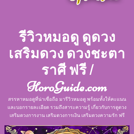
รีวิวหมอดู ดูดวง
เสริมดวง ดวงชะตา
ราศี ฟรี |
HoroGuide.com
สรรหาหมอดูที่น่าเชื่อถือ มารีวิวหมอดู พร้อมทั้งให้คะแนน
และบอกรายละเอียด รวมถึงสาระความรู้ เกี่ยวกับการดูดวง
เสริมดวงการงาน เสริมดวงการเงิน เสริมดวงความรัก ฟรี