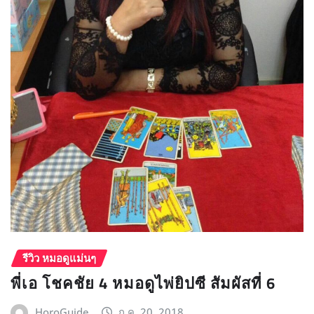
รีวิว หมอดูแม่นๆ
พี่เอ โชคชัย 4 หมอดูไพ่ยิปซี สัมผัสที่ 6
HoroGuide
ก.ค. 20, 2018