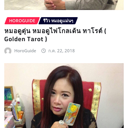
HOROGUIDE
รีวิว หมอดูแม่นๆ
หมอดูตุ่น หมอดูไพ่โกลเด้น ทาโรต์ (
Golden Tarot )
HoroGuide
ก.ค. 22, 2018