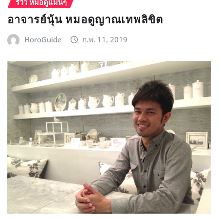
รีวิว หมอดูแม่นๆ
อาจารย์นุ้น หมอดูญาณเทพลิขิต
HoroGuide
ก.พ. 11, 2019