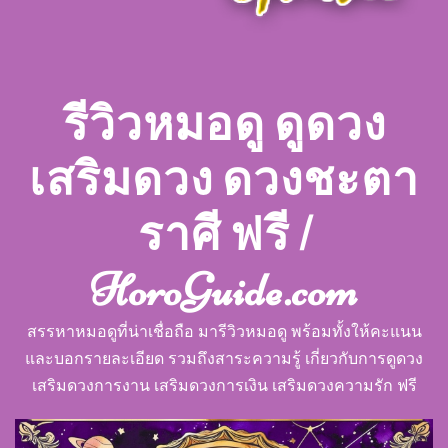
รีวิวหมอดู ดูดวง
เสริมดวง ดวงชะตา
ราศี ฟรี |
HoroGuide.com
สรรหาหมอดูที่น่าเชื่อถือ มารีวิวหมอดู พร้อมทั้งให้คะแนน
และบอกรายละเอียด รวมถึงสาระความรู้ เกี่ยวกับการดูดวง
เสริมดวงการงาน เสริมดวงการเงิน เสริมดวงความรัก ฟรี