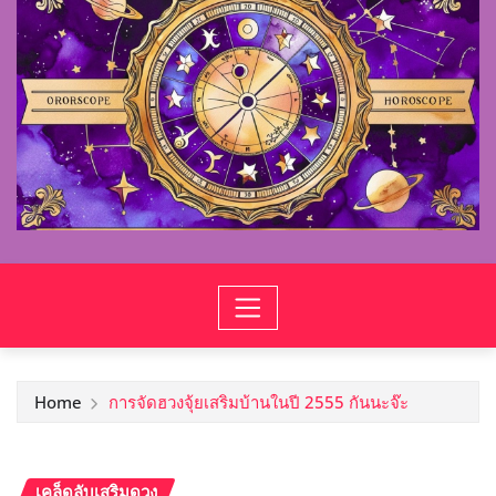
Home
การจัดฮวงจุ้ยเสริมบ้านในปี 2555 กันนะจ๊ะ
เคล็ดลับเสริมดวง