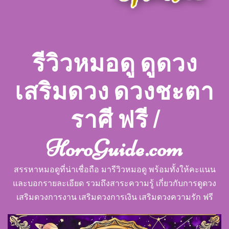
รีวิวหมอดู ดูดวง
เสริมดวง ดวงชะตา
ราศี ฟรี |
HoroGuide.com
สรรหาหมอดูที่น่าเชื่อถือ มารีวิวหมอดู พร้อมทั้งให้คะแนน
และบอกรายละเอียด รวมถึงสาระความรู้ เกี่ยวกับการดูดวง
เสริมดวงการงาน เสริมดวงการเงิน เสริมดวงความรัก ฟรี