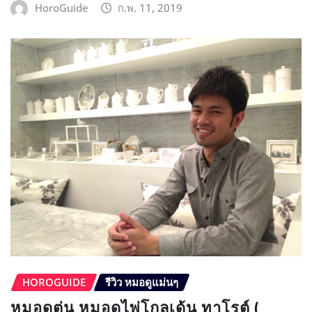
HoroGuide
ก.พ. 11, 2019
HOROGUIDE
รีวิว หมอดูแม่นๆ
หมอดูตุ่น หมอดูไพ่โกลเด้น ทาโรต์ (