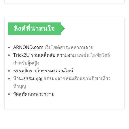
ลิงค์ที่น่าสนใจ
ARNOND.com
เว็บไซต์สาระหลากหลาย
Trick2U รวมเคล็ดลับ ความงาม
แฟชั่น ไลฟ์สไตล์
สำหรับผู้หญิง
ธรรมจักร -เว็บธรรมะออนไลน์
บ้าน.ธรรม.บุญ
ธรรมะจากหนังสือแจกฟรี พาเที่ยว
ทำบุญ
วัดสุทัศนเทพวราราม