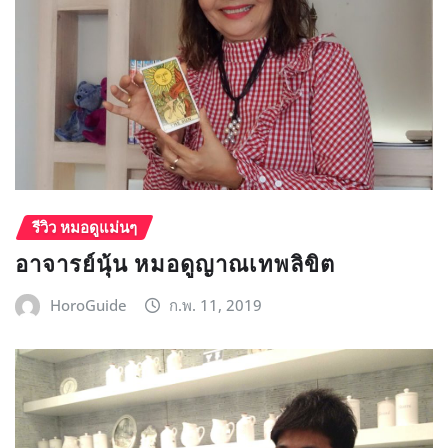
รีวิว หมอดูแม่นๆ
อาจารย์นุ้น หมอดูญาณเทพลิขิต
HoroGuide
ก.พ. 11, 2019