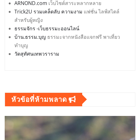
ARNOND.com
เว็บไซต์สาระหลากหลาย
Trick2U รวมเคล็ดลับ ความงาม
แฟชั่น ไลฟ์สไตล์
สำหรับผู้หญิง
ธรรมจักร -เว็บธรรมะออนไลน์
บ้าน.ธรรม.บุญ
ธรรมะจากหนังสือแจกฟรี พาเที่ยว
ทำบุญ
วัดสุทัศนเทพวราราม
หัวข้อที่ห้ามพลาด