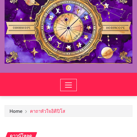
Home
คาถาหัวใจอิติปิโส
ดาวน์โหลด