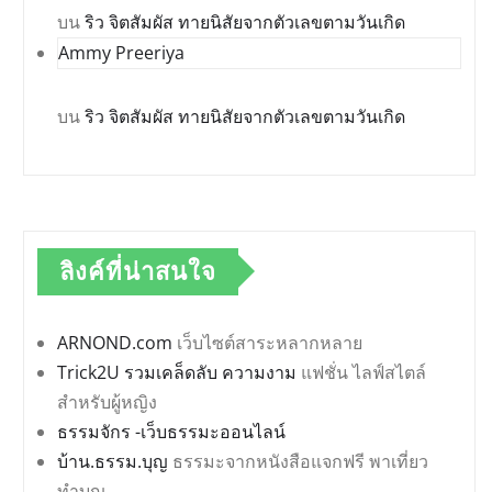
บน
ริว จิตสัมผัส ทายนิสัยจากตัวเลขตามวันเกิด
Ammy Preeriya
บน
ริว จิตสัมผัส ทายนิสัยจากตัวเลขตามวันเกิด
ลิงค์ที่น่าสนใจ
ARNOND.com
เว็บไซต์สาระหลากหลาย
Trick2U รวมเคล็ดลับ ความงาม
แฟชั่น ไลฟ์สไตล์
สำหรับผู้หญิง
ธรรมจักร -เว็บธรรมะออนไลน์
บ้าน.ธรรม.บุญ
ธรรมะจากหนังสือแจกฟรี พาเที่ยว
ทำบุญ