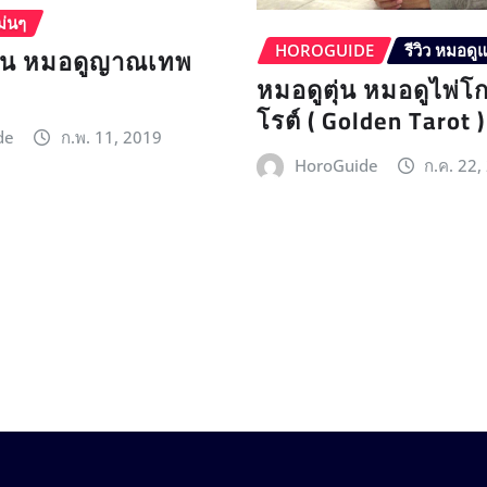
ม่นๆ
ุ้น หมอดูญาณเทพ
HOROGUIDE
รีวิว หมอดู
หมอดูตุ่น หมอดูไพ่โ
โรต์ ( Golden Tarot )
de
ก.พ. 11, 2019
HoroGuide
ก.ค. 22,