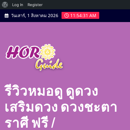
เกี่ยว
Log In
Register
Skip
กับ
วันเสาร์, 1 สิงหาคม 2026
11:54:33 AM
to
เวิร์ด
content
เพรส
รีวิวหมอดู ดูดวง
เสริมดวง ดวงชะตา
ราศี ฟรี |