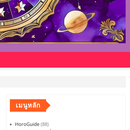
เมนูหลัก
HoroGuide
(88)