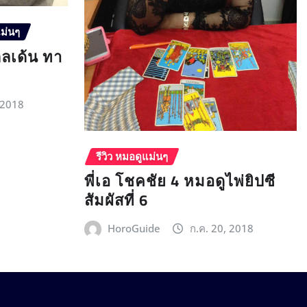
แม่นๆ
กลเด้น ทา
 2018
รีวิว หมอดูแม่นๆ
พี่เอ โชคชัย 4 หมอดูไพ่ยิปซี
สัมผัสที่ 6
HoroGuide
ก.ค. 20, 2018