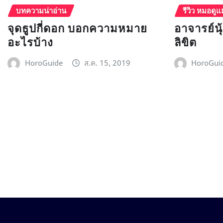
บทความน่าอ่าน
รีวิว หมอดูแ
จุดธูปกี่ดอก บอกความหมาย
อาจารย์น
อะไรบ้าง
ลิขิต
HoroGuide
ส.ค. 15, 2019
HoroGui