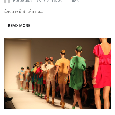
HoroGuide
ส.ค. 16, 2011
0
น้องบารมี พาเที่ยว น…
READ MORE