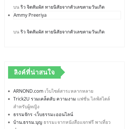
บน
ริว จิตสัมผัส ทายนิสัยจากตัวเลขตามวันเกิด
Ammy Preeriya
บน
ริว จิตสัมผัส ทายนิสัยจากตัวเลขตามวันเกิด
ลิงค์ที่น่าสนใจ
ARNOND.com
เว็บไซต์สาระหลากหลาย
Trick2U รวมเคล็ดลับ ความงาม
แฟชั่น ไลฟ์สไตล์
สำหรับผู้หญิง
ธรรมจักร -เว็บธรรมะออนไลน์
บ้าน.ธรรม.บุญ
ธรรมะจากหนังสือแจกฟรี พาเที่ยว