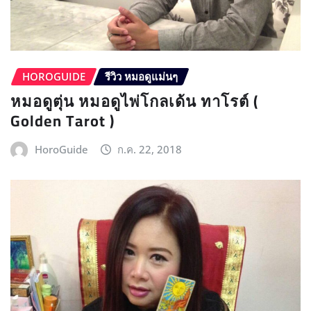
HOROGUIDE
รีวิว หมอดูแม่นๆ
หมอดูตุ่น หมอดูไพ่โกลเด้น ทาโรต์ (
Golden Tarot )
HoroGuide
ก.ค. 22, 2018