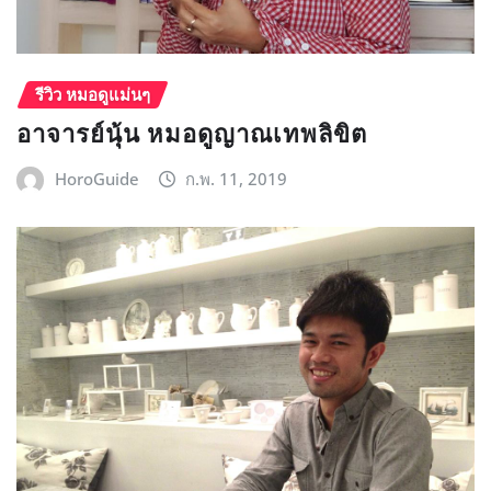
รีวิว หมอดูแม่นๆ
อาจารย์นุ้น หมอดูญาณเทพลิขิต
HoroGuide
ก.พ. 11, 2019