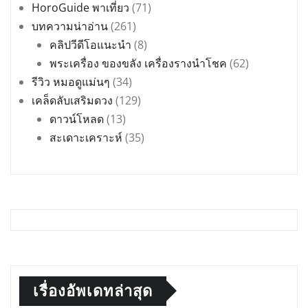
HoroGuide พาเที่ยว
(71)
บทความน่าอ่าน
(261)
คลิปวีดีโอแนะนำ
(8)
พระเครื่อง ของขลัง เครื่องรางนำโชค
(62)
รีวิว หมอดูแม่นๆ
(34)
เคล็ดลับเสริมดวง
(129)
ดาวน์โหลด
(13)
สะเดาะเคราะห์
(35)
เรื่องอัพเดทล่าสุด