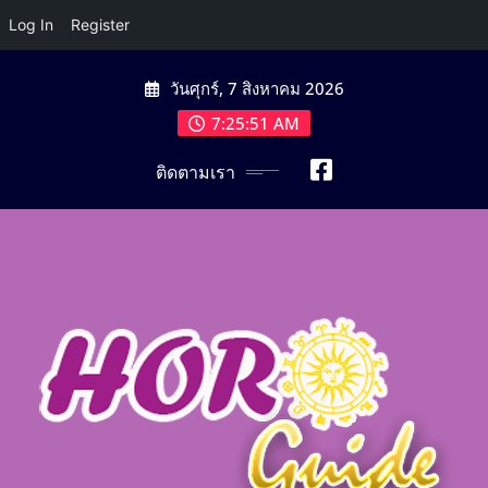
Log In
Register
Skip
วันศุกร์, 7 สิงหาคม 2026
to
content
7:25:52 AM
ติดตามเรา