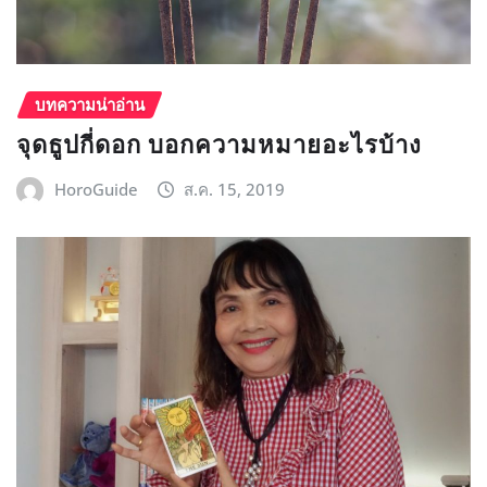
บทความน่าอ่าน
จุดธูปกี่ดอก บอกความหมายอะไรบ้าง
HoroGuide
ส.ค. 15, 2019