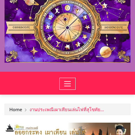
Home
งานประเพณีเผาเทียนเล่นไฟที่สุโขทัย…