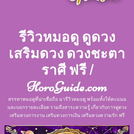
รีวิวหมอดู ดูดวง
เสริมดวง ดวงชะตา
ราศี ฟรี |
HoroGuide.com
สรรหาหมอดูที่น่าเชื่อถือ มารีวิวหมอดู พร้อมทั้งให้คะแนน
และบอกรายละเอียด รวมถึงสาระความรู้ เกี่ยวกับการดูดวง
เสริมดวงการงาน เสริมดวงการเงิน เสริมดวงความรัก ฟรี