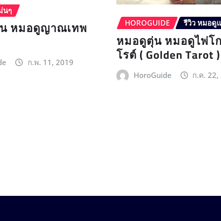
ม่นๆ
ุ้น หมอดูญาณเทพ
HOROGUIDE
รีวิว หมอดู
หมอดูตุ่น หมอดูไพ่โ
โรต์ ( Golden Tarot )
de
ก.พ. 11, 2019
HoroGuide
ก.ค. 22,