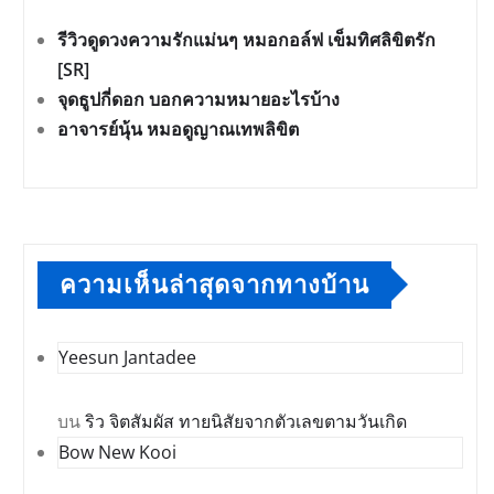
รีวิวดูดวงความรักแม่นๆ หมอกอล์ฟ เข็มทิศลิขิตรัก
[SR]
จุดธูปกี่ดอก บอกความหมายอะไรบ้าง
อาจารย์นุ้น หมอดูญาณเทพลิขิต
ความเห็นล่าสุดจากทางบ้าน
Yeesun Jantadee
บน
ริว จิตสัมผัส ทายนิสัยจากตัวเลขตามวันเกิด
Bow New Kooi