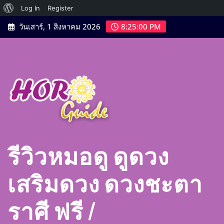
เกี่ยว
Log In
Register
Skip
กับ
วันเสาร์, 1 สิงหาคม 2026
8:25:02 PM
to
เวิร์ด
content
เพรส
รีวิวหมอดู ดูดวง
เสริมดวง ดวงชะตา
ราศี ฟรี |