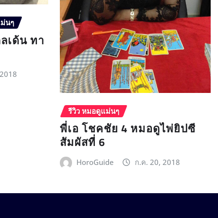
แม่นๆ
กลเด้น ทา
 2018
รีวิว หมอดูแม่นๆ
พี่เอ โชคชัย 4 หมอดูไพ่ยิปซี
สัมผัสที่ 6
HoroGuide
ก.ค. 20, 2018