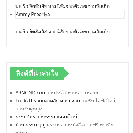
บน
ริว จิตสัมผัส ทายนิสัยจากตัวเลขตามวันเกิด
Ammy Preeriya
บน
ริว จิตสัมผัส ทายนิสัยจากตัวเลขตามวันเกิด
ลิงค์ที่น่าสนใจ
ARNOND.com
เว็บไซต์สาระหลากหลาย
Trick2U รวมเคล็ดลับ ความงาม
แฟชั่น ไลฟ์สไตล์
สำหรับผู้หญิง
ธรรมจักร -เว็บธรรมะออนไลน์
บ้าน.ธรรม.บุญ
ธรรมะจากหนังสือแจกฟรี พาเที่ยว
ทำบุญ