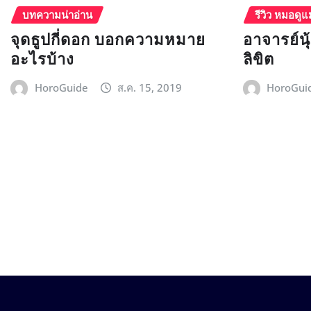
บทความน่าอ่าน
รีวิว หมอดูแ
จุดธูปกี่ดอก บอกความหมาย
อาจารย์น
อะไรบ้าง
ลิขิต
HoroGuide
ส.ค. 15, 2019
HoroGui