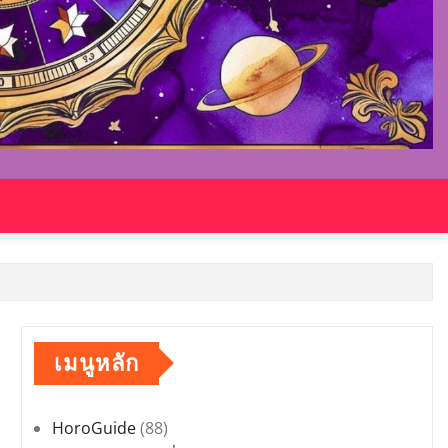
เมนูหลัก
HoroGuide
(88)