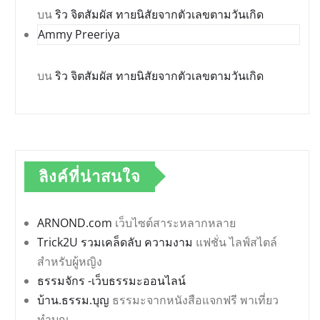
บน
ริว จิตสัมผัส ทายนิสัยจากตัวเลขตามวันเกิด
Ammy Preeriya
บน
ริว จิตสัมผัส ทายนิสัยจากตัวเลขตามวันเกิด
ลิงค์ที่น่าสนใจ
ARNOND.com
เว็บไซต์สาระหลากหลาย
Trick2U รวมเคล็ดลับ ความงาม
แฟชั่น ไลฟ์สไตล์
สำหรับผู้หญิง
ธรรมจักร -เว็บธรรมะออนไลน์
บ้าน.ธรรม.บุญ
ธรรมะจากหนังสือแจกฟรี พาเที่ยว
ทำบุญ