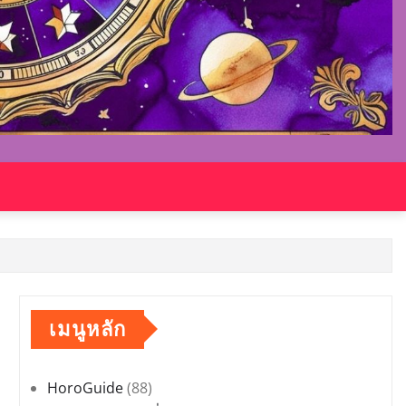
เมนูหลัก
HoroGuide
(88)