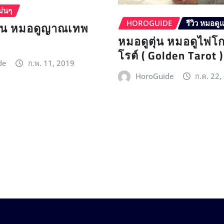
ม่นๆ
ุ้น หมอดูญาณเทพ
HOROGUIDE
รีวิว หมอดู
หมอดูตุ่น หมอดูไพ่โ
โรต์ ( Golden Tarot )
de
ก.พ. 11, 2019
HoroGuide
ก.ค. 22,