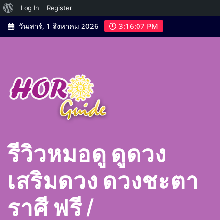
เกี่ยว
Log In
Register
Skip
กับ
วันเสาร์, 1 สิงหาคม 2026
3:16:08 PM
to
เวิร์ด
content
เพรส
รีวิวหมอดู ดูดวง
เสริมดวง ดวงชะตา
ราศี ฟรี |