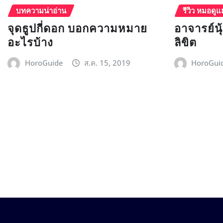
บทความน่าอ่าน
รีวิว หมอดูแ
จุดธูปกี่ดอก บอกความหมาย
อาจารย์น
อะไรบ้าง
ลิขิต
HoroGuide
ส.ค. 15, 2019
HoroGui