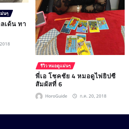
แม่นๆ
กลเด้น ทา
 2018
รีวิว หมอดูแม่นๆ
พี่เอ โชคชัย 4 หมอดูไพ่ยิปซี
สัมผัสที่ 6
HoroGuide
ก.ค. 20, 2018