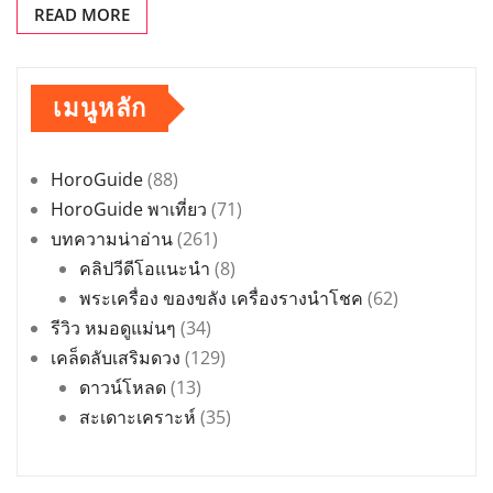
READ MORE
เมนูหลัก
HoroGuide
(88)
HoroGuide พาเที่ยว
(71)
บทความน่าอ่าน
(261)
คลิปวีดีโอแนะนำ
(8)
พระเครื่อง ของขลัง เครื่องรางนำโชค
(62)
รีวิว หมอดูแม่นๆ
(34)
เคล็ดลับเสริมดวง
(129)
ดาวน์โหลด
(13)
สะเดาะเคราะห์
(35)