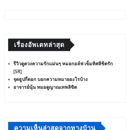
เรื่องอัพเดทล่าสุด
รีวิวดูดวงความรักแม่นๆ หมอกอล์ฟ เข็มทิศลิขิตรัก
[SR]
จุดธูปกี่ดอก บอกความหมายอะไรบ้าง
อาจารย์นุ้น หมอดูญาณเทพลิขิต
ความเห็นล่าสุดจากทางบ้าน