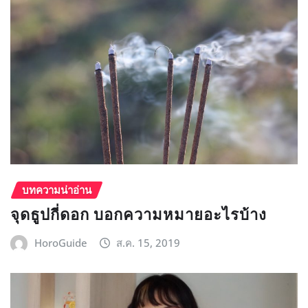
บทความน่าอ่าน
จุดธูปกี่ดอก บอกความหมายอะไรบ้าง
HoroGuide
ส.ค. 15, 2019