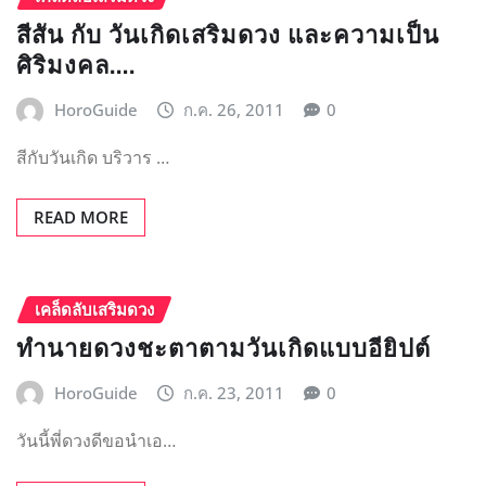
สีสัน กับ วันเกิดเสริมดวง และความเป็น
ศิริมงคล….
HoroGuide
ก.ค. 26, 2011
0
สีกับวันเกิด บริวาร …
READ MORE
เคล็ดลับเสริมดวง
ทำนายดวงชะตาตามวันเกิดแบบอียิปต์
HoroGuide
ก.ค. 23, 2011
0
วันนี้พี่ดวงดีขอนำเอ…