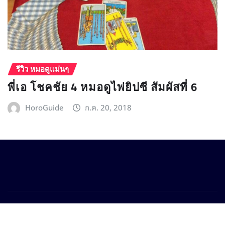
รีวิว หมอดูแม่นๆ
พี่เอ โชคชัย 4 หมอดูไพ่ยิปซี สัมผัสที่ 6
HoroGuide
ก.ค. 20, 2018
Copyright © 2025 Horoguide.com
|
Provo News
by
ThemeArile