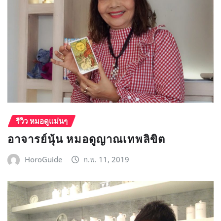
รีวิว หมอดูแม่นๆ
อาจารย์นุ้น หมอดูญาณเทพลิขิต
HoroGuide
ก.พ. 11, 2019