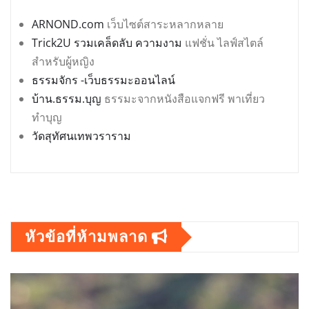
ARNOND.com
เว็บไซต์สาระหลากหลาย
Trick2U รวมเคล็ดลับ ความงาม
แฟชั่น ไลฟ์สไตล์
สำหรับผู้หญิง
ธรรมจักร -เว็บธรรมะออนไลน์
บ้าน.ธรรม.บุญ
ธรรมะจากหนังสือแจกฟรี พาเที่ยว
ทำบุญ
วัดสุทัศนเทพวราราม
หัวข้อที่ห้ามพลาด