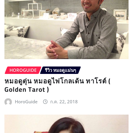
HOROGUIDE
รีวิว หมอดูแม่นๆ
หมอดูตุ่น หมอดูไพ่โกลเด้น ทาโรต์ (
Golden Tarot )
HoroGuide
ก.ค. 22, 2018