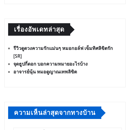
เรื่องอัพเดทล่าสุด
รีวิวดูดวงความรักแม่นๆ หมอกอล์ฟ เข็มทิศลิขิตรัก
[SR]
จุดธูปกี่ดอก บอกความหมายอะไรบ้าง
อาจารย์นุ้น หมอดูญาณเทพลิขิต
ความเห็นล่าสุดจากทางบ้าน