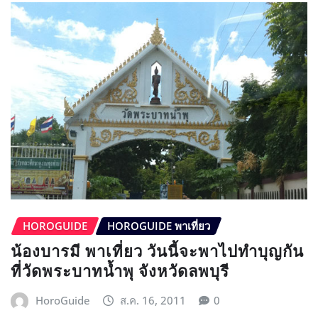
HOROGUIDE
HOROGUIDE พาเที่ยว
น้องบารมี พาเที่ยว วันนี้จะพาไปทำบุญกัน
ที่วัดพระบาทน้ำพุ จังหวัดลพบุรี
HoroGuide
ส.ค. 16, 2011
0