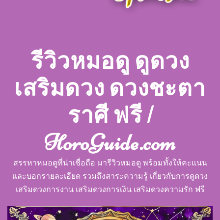
รีวิวหมอดู ดูดวง
เสริมดวง ดวงชะตา
ราศี ฟรี |
HoroGuide.com
สรรหาหมอดูที่น่าเชื่อถือ มารีวิวหมอดู พร้อมทั้งให้คะแนน
และบอกรายละเอียด รวมถึงสาระความรู้ เกี่ยวกับการดูดวง
เสริมดวงการงาน เสริมดวงการเงิน เสริมดวงความรัก ฟรี