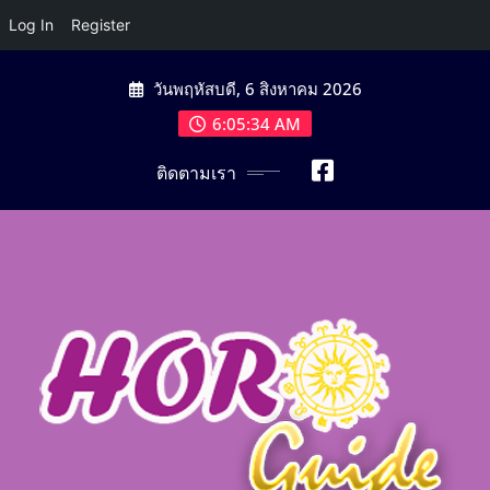
Log In
Register
Skip
วันพฤหัสบดี, 6 สิงหาคม 2026
to
content
6:05:35 AM
ติดตามเรา