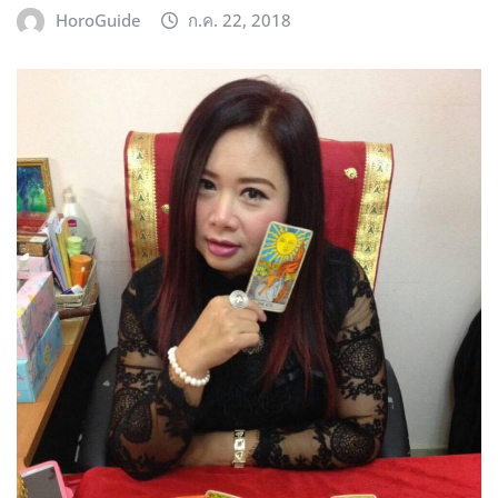
HoroGuide
ก.ค. 22, 2018