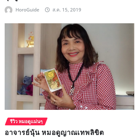
HoroGuide
ส.ค. 15, 2019
รีวิว หมอดูแม่นๆ
อาจารย์นุ้น หมอดูญาณเทพลิขิต