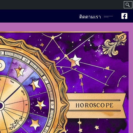
ค้นห
ติดตามเรา