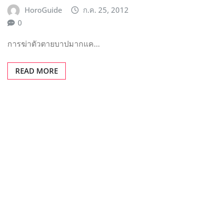
HoroGuide
ก.ค. 25, 2012
0
การฆ่าตัวตายบาปมากแค…
READ MORE