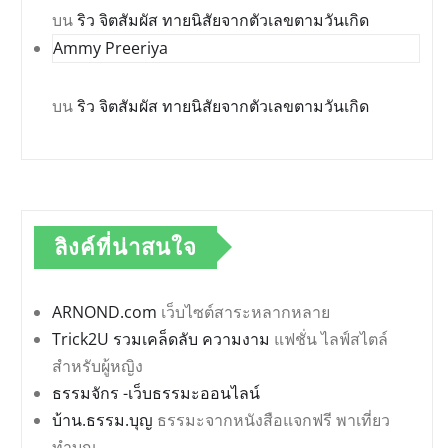
บน
ริว จิตสัมผัส ทายนิสัยจากตัวเลขตามวันเกิด
Ammy Preeriya
บน
ริว จิตสัมผัส ทายนิสัยจากตัวเลขตามวันเกิด
ลิงค์ที่น่าสนใจ
ARNOND.com
เว็บไซต์สาระหลากหลาย
Trick2U รวมเคล็ดลับ ความงาม
แฟชั่น ไลฟ์สไตล์
สำหรับผู้หญิง
ธรรมจักร -เว็บธรรมะออนไลน์
บ้าน.ธรรม.บุญ
ธรรมะจากหนังสือแจกฟรี พาเที่ยว
ทำบุญ