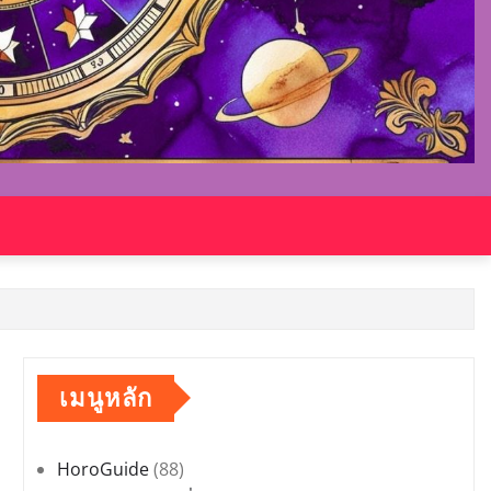
เมนูหลัก
HoroGuide
(88)