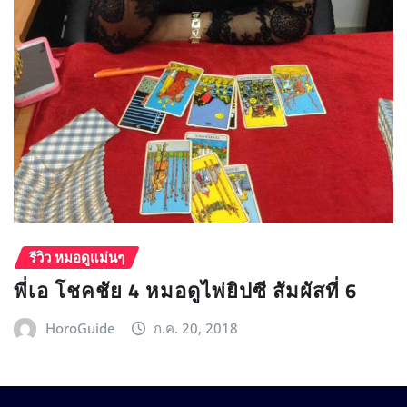
รีวิว หมอดูแม่นๆ
พี่เอ โชคชัย 4 หมอดูไพ่ยิปซี สัมผัสที่ 6
HoroGuide
ก.ค. 20, 2018