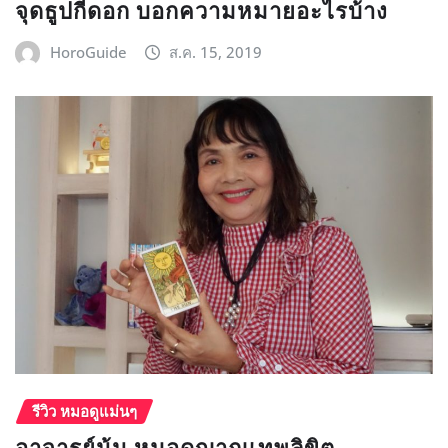
จุดธูปกี่ดอก บอกความหมายอะไรบ้าง
HoroGuide
ส.ค. 15, 2019
รีวิว หมอดูแม่นๆ
อาจารย์นุ้น หมอดูญาณเทพลิขิต