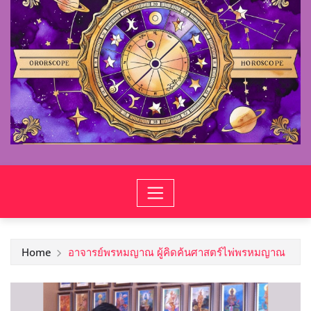
Home
อาจารย์พรหมญาณ ผู้คิดค้นศาสตร์ไพ่พรหมญาณ