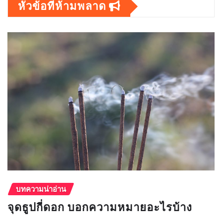
หัวข้อที่ห้ามพลาด
บทความน่าอ่าน
จุดธูปกี่ดอก บอกความหมายอะไรบ้าง