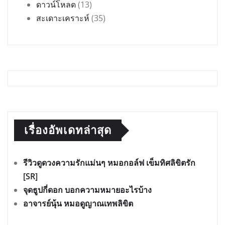
ดาวน์โหลด
(13)
สะเดาะเคราะห์
(35)
เรื่องอัพเดทล่าสุด
รีวิวดูดวงความรักแม่นๆ หมอกอล์ฟ เข็มทิศลิขิตรัก
[SR]
จุดธูปกี่ดอก บอกความหมายอะไรบ้าง
อาจารย์นุ้น หมอดูญาณเทพลิขิต