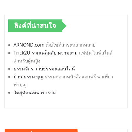
ลิงค์ที่น่าสนใจ
ARNOND.com
เว็บไซต์สาระหลากหลาย
Trick2U รวมเคล็ดลับ ความงาม
แฟชั่น ไลฟ์สไตล์
สำหรับผู้หญิง
ธรรมจักร -เว็บธรรมะออนไลน์
บ้าน.ธรรม.บุญ
ธรรมะจากหนังสือแจกฟรี พาเที่ยว
ทำบุญ
วัดสุทัศนเทพวราราม