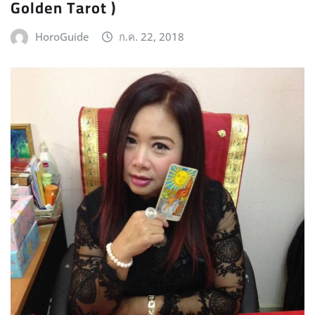
Golden Tarot )
HoroGuide
ก.ค. 22, 2018