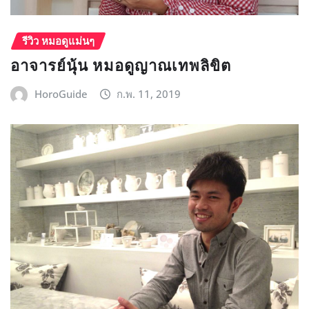
รีวิว หมอดูแม่นๆ
อาจารย์นุ้น หมอดูญาณเทพลิขิต
HoroGuide
ก.พ. 11, 2019