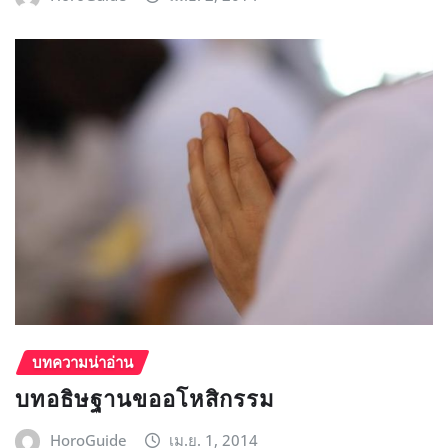
บทความน่าอ่าน
บทอธิษฐานขออโหสิกรรม
HoroGuide
เม.ย. 1, 2014