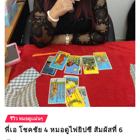
รีวิว หมอดูแม่นๆ
พี่เอ โชคชัย 4 หมอดูไพ่ยิปซี สัมผัสที่ 6