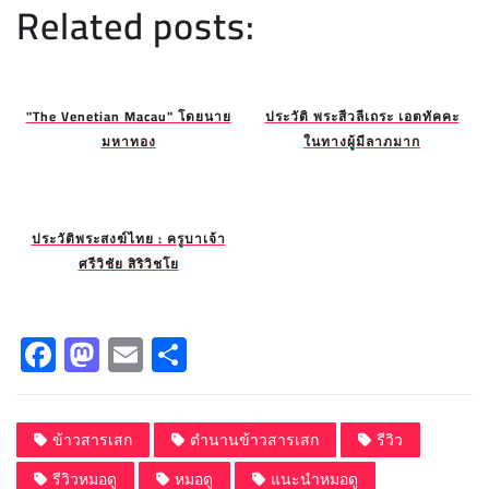
Related posts:
"The Venetian Macau" โดยนาย
ประวัติ พระสีวลีเถระ เอตทัคคะ
มหาทอง
ในทางผู้มีลาภมาก
ประวัติพระสงฆ์ไทย : ครูบาเจ้า
ศรีวิชัย สิริวิชโย
F
M
E
S
a
a
m
h
c
st
ai
a
ข้าวสารเสก
ตำนานข้าวสารเสก
รีวิว
e
o
l
re
รีวิวหมอดู
หมอดู
แนะนำหมอดู