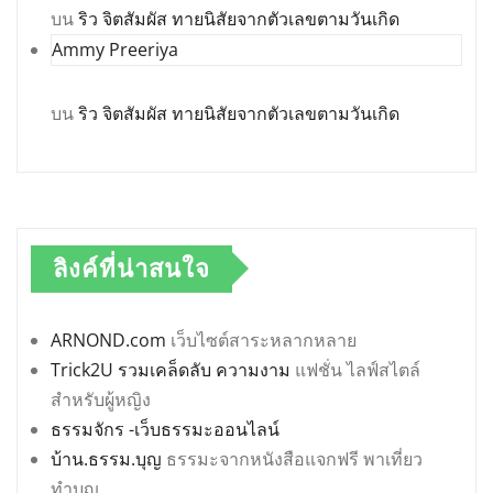
บน
ริว จิตสัมผัส ทายนิสัยจากตัวเลขตามวันเกิด
Ammy Preeriya
บน
ริว จิตสัมผัส ทายนิสัยจากตัวเลขตามวันเกิด
ลิงค์ที่น่าสนใจ
ARNOND.com
เว็บไซต์สาระหลากหลาย
Trick2U รวมเคล็ดลับ ความงาม
แฟชั่น ไลฟ์สไตล์
สำหรับผู้หญิง
ธรรมจักร -เว็บธรรมะออนไลน์
บ้าน.ธรรม.บุญ
ธรรมะจากหนังสือแจกฟรี พาเที่ยว
ทำบุญ