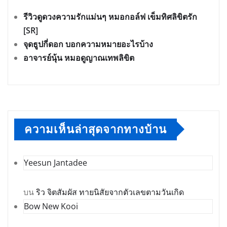
รีวิวดูดวงความรักแม่นๆ หมอกอล์ฟ เข็มทิศลิขิตรัก
[SR]
จุดธูปกี่ดอก บอกความหมายอะไรบ้าง
อาจารย์นุ้น หมอดูญาณเทพลิขิต
ความเห็นล่าสุดจากทางบ้าน
Yeesun Jantadee
บน
ริว จิตสัมผัส ทายนิสัยจากตัวเลขตามวันเกิด
Bow New Kooi