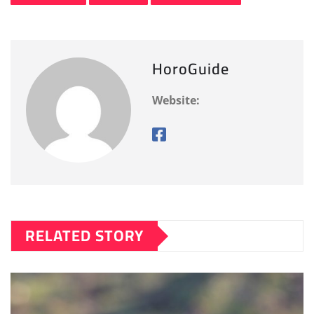
b
d
o
o
o
n
HoroGuide
k
Website:
RELATED STORY