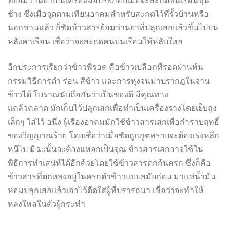
ช้าง ซึ่งเมื่อจุดตามเทียนอาคมสำหรับสะกดไว้ที่รั้วบ้านหรือ
นอกชานแล้ว ก็ซัดข้าวสารย้อมว่านยาที่ปลุกเสกแล้วขึ้นไปบน
หลังคาเรือน เชื่อว่าจะสะกดคนบนเรือนให้หลับใหล
อีกประการเรียกว่าข้าวพิรอด คือข้าวเปลือกที่รอดผ่านพ้น
กรรมวิธีการตำ ร่อน สีข้าว และการหุงจนมาปรากฏในจาน
ข้าวได้ โบราณนับถือกันว่าเป็นของดี มีคุณทาง
แคล้วคลาด มักเก็บไว้ปลุกเสกเพื่อทำเป็นเครื่องรางโดยเย็บถุง
เล็กๆ ใส่ไว้ อนึ่ง ผู้เรืองอาคมมักใช้ข้าวสารเสกเพื่อกำราบฤทธิ์
ของวิญญาณร้าย โดยเชื่อว่าเมื่อซัดถูกภูตพรายจะต้องเร่งหลีก
หนีไป มิฉะนั้นจะต้องแหลกเป็นจุณ ข้าวสารเสกอาจใช้ใน
พิธีการทำเสน่ห์ได้อีกด้วยโดยใช้ข้าวสารตกก้นครก ซึ่งก็คือ
ข้าวสารที่ตกหลงอยู่ในครกตำข้าวแบบสมัยก่อน มาแช่น้ำมัน
หอมปลุกเสกแล้วเอาไว้ดีดใส่ผู้ที่ปรารถนา เชื่อว่าจะทำให้
หลงใหลในตัวผู้กระทำ