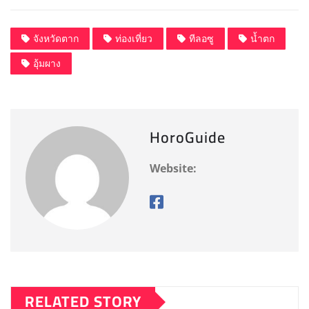
a
a
m
h
c
st
ai
a
จังหวัดตาก
ท่องเที่ยว
ทีลอซู
น้ำตก
e
o
l
re
อุ้มผาง
b
d
o
o
o
n
HoroGuide
k
Website:
RELATED STORY