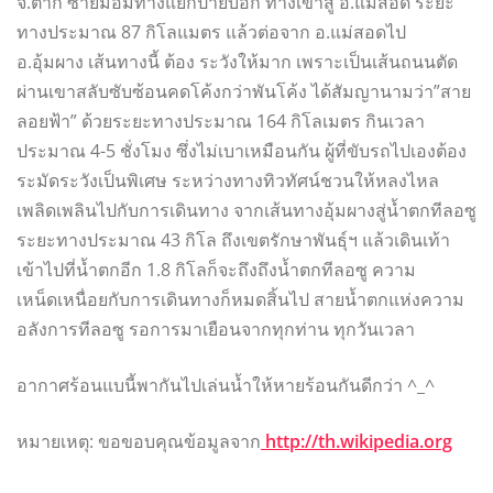
จ.ตาก ซ้ายมือมีทางแยกป้ายบอก ทางเข้าสู่ อ.แม่สอด ระยะ
ทางประมาณ 87 กิโลแมตร แล้วต่อจาก อ.แม่สอดไป
อ.อุ้มผาง เส้นทางนี้ ต้อง ระวังให้มาก เพราะเป็นเส้นถนนตัด
ผ่านเขาสลับซับซ้อนคดโค้งกว่าพันโค้ง ได้สัมญานามว่า”สาย
ลอยฟ้า” ด้วยระยะทางประมาณ 164 กิโลเมตร กินเวลา
ประมาณ 4-5 ชั่งโมง ซึ่งไม่เบาเหมือนกัน ผู้ที่ขับรถไปเองต้อง
ระมัดระวังเป็นพิเศษ ระหว่างทางทิวทัศน์ชวนให้หลงไหล
เพลิดเพลินไปกับการเดินทาง จากเส้นทางอุ้มผางสู่น้ำตกทีลอซู
ระยะทางประมาณ 43 กิโล ถึงเขตรักษาพันธุ์ฯ แล้วเดินเท้า
เข้าไปที่น้ำตกอีก 1.8 กิโลก็จะถึงถึงน้ำตกทีลอซู ความ
เหน็ดเหนื่อยกับการเดินทางก็หมดสิ้นไป สายน้ำตกแห่งความ
อลังการทีลอซู รอการมาเยือนจากทุกท่าน ทุกวันเวลา
อากาศร้อนแบนี้พากันไปเล่นน้ำให้หายร้อนกันดีกว่า ^_^
หมายเหตุ: ขอขอบคุณข้อมูลจาก
http://th.wikipedia.org