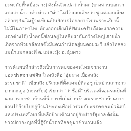
ปะทะกับพื้นเบื้องล่าง) ดังนั้นจึงแปลว่าน้ำตก (บางท่านบอกว่า
แปลว่า น้ำตกดำ คำว่า “ดำ” ไม่ได้ออกเสียงว่า ซู แต่ออกเสียง
คล้ายๆกัน ไม่รู้จะเขียนเป็นอักษรไทยอย่างไร เพราะเสียงนี้
ไม่มีในภาษาไทย ต้องออกเสียงให้ฟังนะครับ ถึงจะแยกความ
แตกต่างได้) น้ำตกนี้ซ่อนอยู่ในหลืบผาอันกว้างใหญ่ สายน้ำ
เกิดจากห้วยกล้อทอซึ่งมีแดนกำเนิดอยู่บนดอยผะวี แล้วไหลลง
แม่น้ำแม่กลองที่ ต. แม่ละมุ้ง อ. อุ้มผาง
การค้นพบที่กล่าวถึงเป็นการพบของคนไทย จากงาน
ของ
ประชา แม่จัน
ในหนังสือ “อุ้มผาง เบื้องหลัง
ธรรมชาติ” เขียนถึง บริเวณที่ตั้งแคมป์ทีลอชู เป็นบ้านเก่าชาว
ปกากะญอ (กะเหรี่ยง) เรียกว่า “ว่าชื่อคี” บริเวณที่จอดรถเป็นที่
นาเก่าของชาวบ้านที่นี่ การที่เป็นบ้านร้างเพราะชาวบ้านบาง
ส่วนได้ย้ายไปอยู่บ้านโขะทะเพื่อเข้าร่วมกับพรรคคอมมิวนิสต์
แห่งประเทศไทย ที่เหลือย้ายเข้ามาอยู่กับฝ่ายรัฐบาล ดังนั้น
ชาวปกากะญอที่นี่รู้จักน้ำตกทีลอชูมาช้านานแล้ว