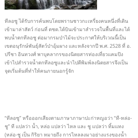
ทีลอซู ได้รับการค้นพบโดยพรานชาวกะเหรี่ยงคนหนึ่งที่เดิน
เข้ามาล่าสัตว์ ก่อนที่ ตชด.ได้บินเข้ามาสำรวจในพื้นที่และได้
พบน้ำตกทีลอชู ต่อมากรมป่าไม้จะประกาศให้บริเวณนี้เป็น
เขตอนุรักษ์พันธุ์สัตว์ป่าอุ้มผาง และหลังจากปี พ.ศ. 2528 ที่ อ.
ปรีชา อินทวงศ์ พาบุคลากรของนิตยสารท่องเที่ยวแคมปิง
เข้าไปสำรวจน้ำตกทีลอซูและนำไปตีพิมพ์ลงนิตยสารจึงเป็น
จุดเริ่มต้นที่ทำให้คนภายนอกรู้จัก
“ทีลอซู” หรือออกเสียงตามภาษาภาษาปะก่าหญอว่า “ที-หล่อ-
ชู” ที แปลว่า น้ำ, หล่อ แปลว่า ไหล และ ชู แปลว่า ทิ้มแทง
(หล่อ-ชู เป็น กิริยา หมายถึง การไหลลงมาอย่างแรงของน้ำ