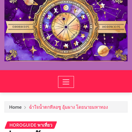
Home
ฉ่ำใจน้ำตกทีลอซู อุ้มผาง โดยนายมหาทอง
HOROGUIDE พาเที่ยว