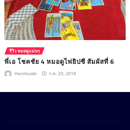
รีวิว หมอดูแม่นๆ
พี่เอ โชคชัย 4 หมอดูไพ่ยิปซี สัมผัสที่ 6
HoroGuide
ก.ค. 20, 2018