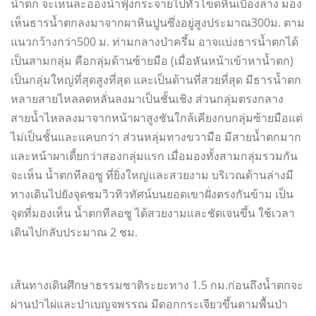
น้ำตก จะเห็นละอองน้ำฟุ้งกระจายไปทั่วโขดหินเบื้องล่าง มอง
เห็นธารน้ำตกลงมาจากผาหินปูนซึ่งอยู่สูงประมาณ300ม. ตาม
แนวกว้างกว่า500 ม. ท่ามกลางป่าครึ้ม อาจแบ่งธารน้ำตกได้
เป็นสามกลุ่ม คือกลุ่มด้านซ้ายมือ (เมื่อหันหน้าเข้าหาน้ำตก)
เป็นกลุ่มใหญ่ที่สุดสูงที่สุด และเป็นด้านที่สวยที่สุด มีธารน้ำตก
หลายสายไหลลดหลั่นลงมาเป็นชั้นเชิง ส่วนกลุ่มตรงกลาง
สายน้ำไหลลงมาจากหน้าผาสูงชันใกล้เคียงกบกลุ่มซ้ายมือแต่
ไม่เป็นชั้นและแคบกว่า ส่วนหลุ่มทางขวามือ มีสายน้ำตกมาก
และหน้าผาเตี้ยกว่าสองกลุ่มแรก เมื่อมองทั้งสามกลุ่มรวมกัน
จะเห็น น้ำตกทีลอซู ที่ยิ่งใหญ่และสวยงาม บริเวณด้านล่างมี
ทางเดินไปยังจุดชมวิวทิวทัศน์บนยอดเขาฝั่งตรงกันข้าม เป็น
จุดที่มองเห็น น้ำตกทีลอซู ได้สวยงามและชัดเจนขึ้น ใช้เวลา
เดินไปกลับประมาณ 2 ชม.
เส้นทางเดินศึกษาธรรมชาติระยะทาง 1.5 กม.ก่อนถึงน้ำตกจะ
ผ่านป่าไผ่และป่าเบญจพรรณ มีดอกกระเจียวขึ้นตามพื้นป่า