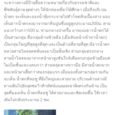
ระหว่างทางมีป้ายสื่อความหมายเกี่ยวกับธรรมชาติและ
พืชพันธุ์ตามจุดต่างๆ ให้นักท่องเที่ยวได้ศึกษา เมื่อถึงบริเวณ
น้ำตก จะเห็นละอองน้ำฟุ้งกระจายไปทั่วโขดหินเบื้องล่าง มอง
เห็นธารน้ำตกลงมาจากผาหินปูนซึ่งอยู่สูงประมาณ300ม. ตาม
แนวกว้างกว่า500 ม. ท่ามกลางป่าครึ้ม อาจแบ่งธารน้ำตกได้
เป็นสามกลุ่ม คือกลุ่มด้านซ้ายมือ (เมื่อหันหน้าเข้าหาน้ำตก)
เป็นกลุ่มใหญ่ที่สุดสูงที่สุด และเป็นด้านที่สวยที่สุด มีธารน้ำตก
หลายสายไหลลดหลั่นลงมาเป็นชั้นเชิง ส่วนกลุ่มตรงกลาง
สายน้ำไหลลงมาจากหน้าผาสูงชันใกล้เคียงกบกลุ่มซ้ายมือแต่
ไม่เป็นชั้นและแคบกว่า ส่วนหลุ่มทางขวามือ มีสายน้ำตกมาก
และหน้าผาเตี้ยกว่าสองกลุ่มแรก เมื่อมองทั้งสามกลุ่มรวมกัน
จะเห็น น้ำตกทีลอซู ที่ยิ่งใหญ่และสวยงาม บริเวณด้านล่างมี
ทางเดินไปยังจุดชมวิวทิวทัศน์บนยอดเขาฝั่งตรงกันข้าม เป็น
จุดที่มองเห็น น้ำตกทีลอซู ได้สวยงามและชัดเจนขึ้น ใช้เวลา
เดินไปกลับประมาณ 2 ชม.