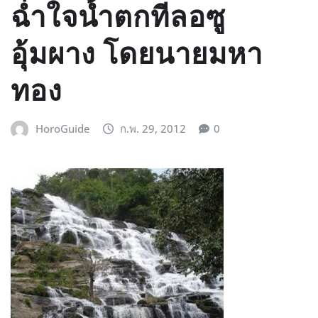
ฉ่ำใจน้ำตกทีลอซู
อุ้มผาง โดยนายมหา
ทอง
HoroGuide
ก.พ. 29, 2012
0