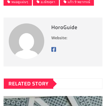
o
o
หมอดูแม่นๆ
อ.ณัชสุดา
แก้ว 9 พยากรณ์
o
n
k
HoroGuide
Website:
RELATED STORY