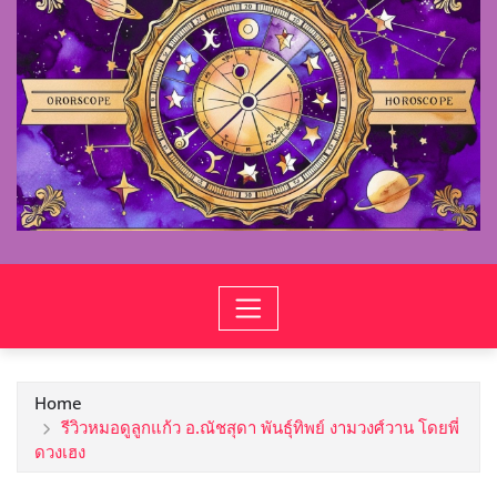
Home
รีวิวหมอดูลูกแก้ว อ.ณัชสุดา พันธุ์ทิพย์ งามวงศ์วาน โดยพี่
ดวงเฮง