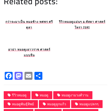
Related posts:
กว่าจะมาเป็น หมอช้าง ทศพร ศรี
รีวิวหมอดูแม่นๆ อ.ทัสดา ศาสตร์
ตุลา
โหรา [SR]
อาม่า หมอดูเยาวราช ศาสตร์
แบบจีน
F
M
E
S
a
a
m
h
c
st
ai
a
รีวิวหมอดู
หมอดู
หมอดูงามวงศ์วาน
e
o
l
re
หมอดูพันธุ์ทิพย์
หมอดูลูกแก้ว
หมอดูแปลกๆ
b
d