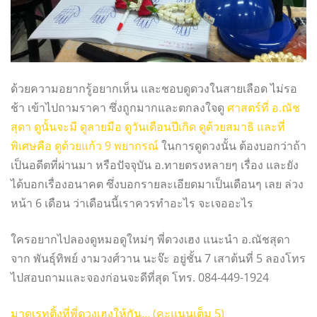
ด้วยความอยากรู้อยากเห็น และชอบดูดวงในสายเลือด ไม่รอ
ช้า เข้าไปถามราคา ซึ่งถูกมากและตกลงใจดู
ศาสตร์ที่ อ.ณัช
สุดา ดูนั้นจะมี ดูลายมือ ดูวันเดือนปีเกิด ดูด้วยสมาธิ และที่
พิเศษคือ ดูด้วยแก้ว 9 พยากรณ์
ในการดูดวงนั้น ต้องบอกว่าถ้า
เป็นอดีตที่ผ่านมา หรือปัจจุบัน อ.ทายตรงหลายๆ เรื่อง และยัง
ได้บอกเรื่องอนาคต ซึ่งบอกรายละเอียดมาเป็นเดือนๆ เลย ล่วง
หน้า 6 เดือน ว่าเดือนนี้เราควรทำอะไร จะเจออะไร
ใครอยากไปลองดูหมอดูใหม่ๆ พี่ดวงเฮง แนะนำ อ.ณัชสุดา
จาก พันธุ์ทิพย์ งามวงศ์วาน นะจ๊ะ อยู่ชั้น 7 เสาต้นที่ 5 ลองโทร
ไปสอบถามและจองก่อนจะดีที่สุด โทร. 084-449-1924
มาดูเรทติ้งที่พี่ดวงเฮงให้กัน… (คะแนนเต็ม 5)