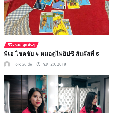
รีวิว หมอดูแม่นๆ
พี่เอ โชคชัย 4 หมอดูไพ่ยิปซี สัมผัสที่ 6
HoroGuide
ก.ค. 20, 2018