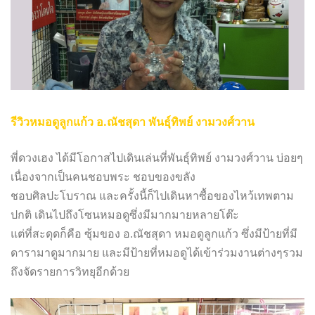
รีวิวหมอดูลูกแก้ว อ.ณัชสุดา พันธุ์ทิพย์ งามวงศ์วาน
พี่ดวงเฮง ได้มีโอกาสไปเดินเล่นที่พันธุ์ทิพย์ งามวงศ์วาน บ่อยๆ
เนื่องจากเป็นคนชอบพระ ชอบของขลัง
ชอบศิลปะโบราณ และครั้งนี้ก็ไปเดินหาซื้อของไหว้เทพตาม
ปกติ เดินไปถึงโซนหมอดูซึ่งมีมากมายหลายโต๊ะ
แต่ที่สะดุดก็คือ ซุ้มของ อ.ณัชสุดา หมอดูลูกแก้ว ซึ่งมีป้ายที่มี
ดารามาดูมากมาย และมีป้ายที่หมอดูได้เข้าร่วมงานต่างๆรวม
ถึงจัดรายการวิทยุอีกด้วย