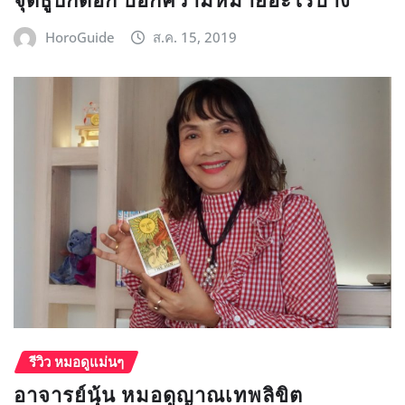
HoroGuide
ส.ค. 15, 2019
รีวิว หมอดูแม่นๆ
อาจารย์นุ้น หมอดูญาณเทพลิขิต