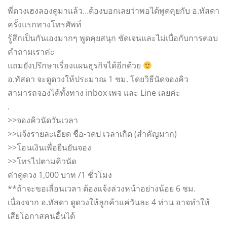
พี่ดวงเฮงลองดูมาแล้ว…ต้องบอกเลยว่าพอได้พูดคุยกับ อ.ทัสดา
ครั้งแรกทางโทรศัพท์
รู้สึกเป็นกันเองมากๆ พูดคุยสนุก ชัดเจนและไม่เบื่อกับการตอบ
คำถามเราค่ะ
แถมยังปรึกษาเรื่องแผนธุรกิจได้อีกด้วย
อ.ทัสดา จะดูดวงให้ประมาณ 1 ชม. โดยวิธีนัดจองคิว
สามารถจองได้ทั้งทาง inbox เพจ และ Line เลยค่ะ
.
>>จองคิวนัดวันเวลา
>>แจ้งรายละเอียด ชื่อ-วดป เวลาเกิด (สำคัญมาก)
>>โอนเงินเพื่อยืนยันจอง
>>โทรไปตามคิวนัด
ค่าดูดวง 1,000 บาท /1 ชั่วโมง
**ถ้าจะขอเลื่อนเวลา ต้องแจ้งล่วงหน้าอย่างน้อย 6 ชม.
เนื่องจาก อ.ทัสดา ดูดวงให้ลูกค้าแค่วันละ 4 ท่าน อาจทำให้
เสียโอกาสคนอื่นได้