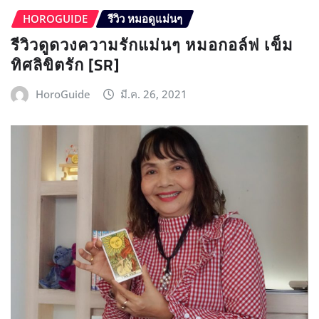
HOROGUIDE
รีวิว หมอดูแม่นๆ
รีวิวดูดวงความรักแม่นๆ หมอกอล์ฟ เข็ม
ทิศลิขิตรัก [SR]
HoroGuide
มี.ค. 26, 2021