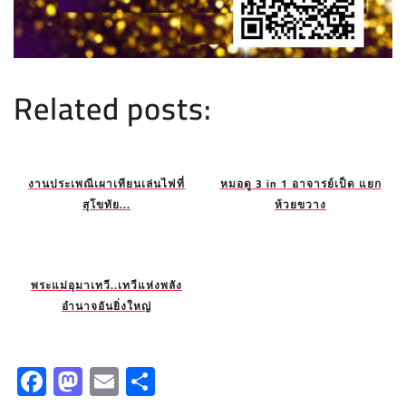
Related posts:
งานประเพณีเผาเทียนเล่นไฟที่
หมอดู 3 in 1 อาจารย์เป็ด แยก
สุโขทัย...
ห้วยขวาง
พระแม่อุมาเทวี..เทวีแห่งพลัง
อำนาจอันยิ่งใหญ่
F
M
E
S