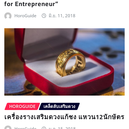
for Entrepreneur”
HoroGuide
มิ.ย. 11, 2018
HOROGUIDE
เคล็ดลับเสริมดวง
เครื่องรางเสริมดวงแก้ชง แหวน12นักษัตร
HoroGuide
ม.ค. 15, 2018