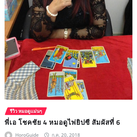
รีวิว หมอดูแม่นๆ
พี่เอ โชคชัย 4 หมอดูไพ่ยิปซี สัมผัสที่ 6
HoroGuide
ก.ค. 20, 2018