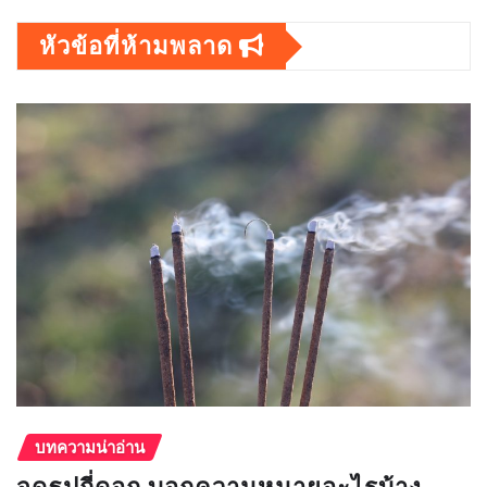
หัวข้อที่ห้ามพลาด
บทความน่าอ่าน
จุดธูปกี่ดอก บอกความหมายอะไรบ้าง