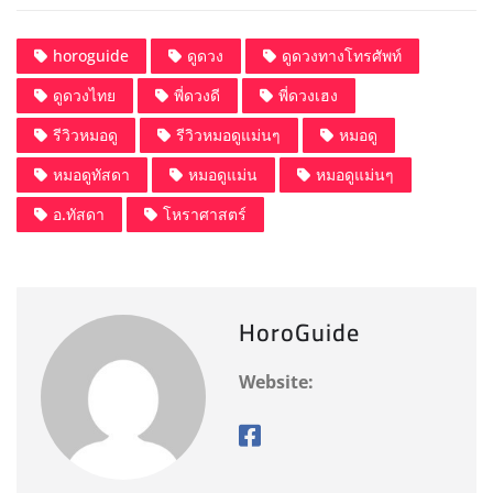
a
a
m
h
c
st
ai
a
horoguide
ดูดวง
ดูดวงทางโทรศัพท์
e
o
l
re
ดูดวงไทย
พี่ดวงดี
พี่ดวงเฮง
b
d
o
o
รีวิวหมอดู
รีวิวหมอดูแม่นๆ
หมอดู
o
n
หมอดูทัสดา
หมอดูแม่น
หมอดูแม่นๆ
k
อ.ทัสดา
โหราศาสตร์
HoroGuide
Website: