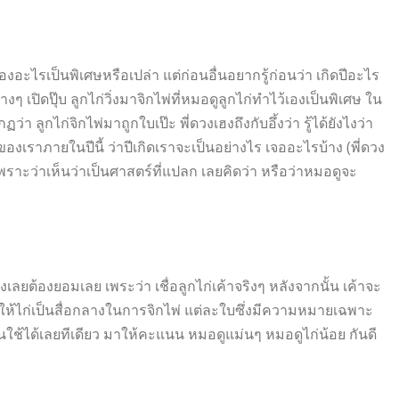
ื่องอะไรเป็นพิเศษหรือเปล่า แต่ก่อนอื่นอยากรู้ก่อนว่า เกิดปีอะไร
างๆ เปิดปุ๊บ ลูกไก่วิ่งมาจิกไพ่ที่หมอดูลูกไก่ทำไว้เองเป็นพิเศษ ใน
 ลูกไก่จิกไพ่มาถูกใบเป๊ะ พี่ดวงเฮงถึงกับอึ้งว่า รู้ได้ยังไงว่า
เราภายในปีนี้ ว่าปีเกิดเราจะเป็นอย่างไร เจออะไรบ้าง (พี่ดวง
ง เพราะว่าเห็นว่าเป็นศาสตร์ที่แปลก เลยคิดว่า หรือว่าหมอดูจะ
เฮงเลยต้องยอมเลย เพระว่า เชื่อลูกไก่เค้าจริงๆ หลังจากนั้น เค้าจะ
จะให้ไก่เป็นสื่อกลางในการจิกไพ่ แต่ละใบซึ่งมีความหมายเฉพาะ
ม่นใช้ได้เลยทีเดียว มาให้คะแนน หมอดูแม่นๆ หมอดูไก่น้อย กันดี