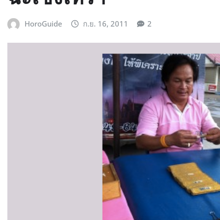
HoroGuide
ก.ย. 16, 2011
2