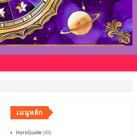
เมนูหลัก
HoroGuide
(88)