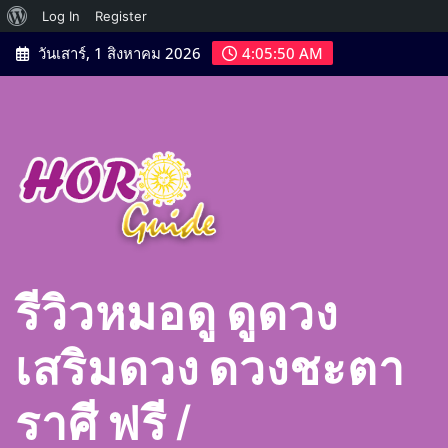
เกี่ยว
Log In
Register
Skip
กับ
วันเสาร์, 1 สิงหาคม 2026
4:05:52 AM
to
เวิร์ด
content
เพรส
รีวิวหมอดู ดูดวง
เสริมดวง ดวงชะตา
ราศี ฟรี |