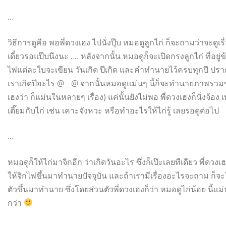
…
วิธีการดูคือ พอพี่ดวงเฮง ไปนั่งปุ๊บ หมอดูลูกไก่ ก็จะถามว่าจะดูเร
เดี๋ยวรอแป๊บนึงนะ …. หลังจากนั้น หมอดูก็จะเปิดกรงลูกไก่ ที่อยู่ข้
ไพ่แต่ละใบจะเขียน วันเกิด ปีเกิด และคำทำนายไว้ครบทุกปี ปรากฏว่า
เราเกิดปีอะไร @__@ จากนั้นหมอดูแม่นๆ นี้ก็จะทำนายภาพรวมของ
เฮงว่า ก็แม่นในหลายๆ เรื่อง) แค่นั้นยังไม่พอ พี่ดวงเฮงก็นั่งจ้อ
เตี๊ยมกับไก่ เช่น เคาะจังหวะ หรือทำอะไรให้ไก่รู้ เลยรอดูต่อไป
…
หมอดูก็ให้ไก่มาจิกอีก ว่าเกิดวันอะไร ซึ่งก็เป๊ะเลยทีเดียว พี่ดวง
ให้จิกไพ่ขึ้นมาทำนายปัจจุบัน และถ้าเรามีเรื่องอะไรจะถาม ก็
ตัวขึ้นมาทำนาย ซึ่งโดยส่วนตัวพี่ดวงเฮงก็ว่า หมอดูไก่น้อย นี้แ
กว่า