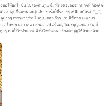
ำเร็จขอให้ยกไม่ขึ้น ไปลองกันดูนะจ๊ะ พี่ดวงเฮงลองมาทุกๆที่ ก็ยังคิด
นตัวเราลุกขึ้นแทนเลย (แต่บางครั้งก็ขึ้นง่ายๆ เหมือนกันนะ T__T)
ไปดูมากๆ เพราะว่าส่วนใหญ่จะตลก ว้าา…วันนี้พี่ดวงเฮงพามา
น ดวง โชค ลาภ วาสนา ทุกอย่างมันขึ้นอยู่กับผลบุญและกรรม ที่
ให้ทุกๆ คนตั้งใจทำความดี ตั้งใจทำงาน สร้างผลบุญให้ตัวเองด้วย