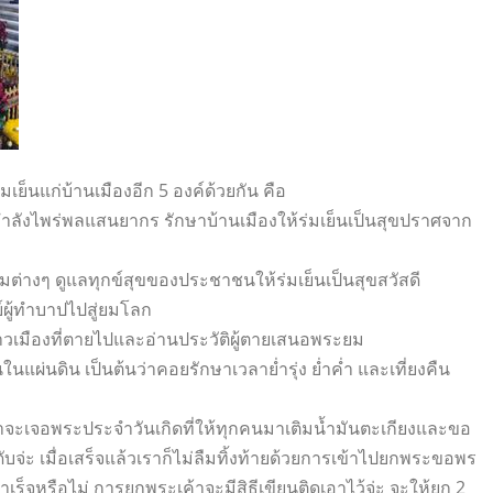
มเย็นแก่บ้านเมืองอีก 5 องค์ด้วยกัน คือ
มกำลังไพร่พลแสนยากร รักษาบ้านเมืองให้ร่มเย็นเป็นสุขปราศจาก
่างๆ ดูแลทุกข์สุขของประชาชนให้ร่มเย็นเป็นสุขสวัสดี
ผู้ทำบาปไปสู่ยมโลก
าวเมืองที่ตายไปและอ่านประวัติผู้ตายเสนอพระยม
นในแผ่นดิน เป็นต้นว่าคอยรักษาเวลาย่ำรุ่ง ย่ำค่ำ และเที่ยงคืน
อกมาจะเจอพระประจำวันเกิดที่ให้ทุกคนมาเติมน้ำมันตะเกียงและขอ
ดับจ่ะ เมื่อเสร็จแล้วเราก็ไม่ลืมทิ้งท้ายด้วยการเข้าไปยกพระขอพร
็จหรือไม่ การยกพระเค้าจะมีสิธีเขียนติดเอาไว้จ่ะ จะให้ยก 2