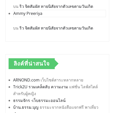
บน
ริว จิตสัมผัส ทายนิสัยจากตัวเลขตามวันเกิด
Ammy Preeriya
บน
ริว จิตสัมผัส ทายนิสัยจากตัวเลขตามวันเกิด
ลิงค์ที่น่าสนใจ
ARNOND.com
เว็บไซต์สาระหลากหลาย
Trick2U รวมเคล็ดลับ ความงาม
แฟชั่น ไลฟ์สไตล์
สำหรับผู้หญิง
ธรรมจักร -เว็บธรรมะออนไลน์
บ้าน.ธรรม.บุญ
ธรรมะจากหนังสือแจกฟรี พาเที่ยว