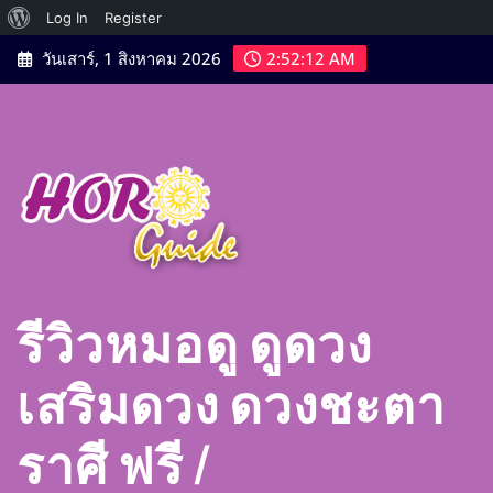
เกี่ยว
Log In
Register
Skip
กับ
วันเสาร์, 1 สิงหาคม 2026
2:52:13 AM
to
เวิร์ด
content
เพรส
รีวิวหมอดู ดูดวง
เสริมดวง ดวงชะตา
ราศี ฟรี |