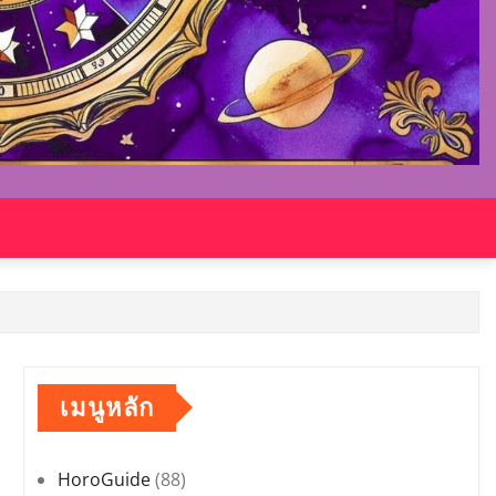
เมนูหลัก
HoroGuide
(88)