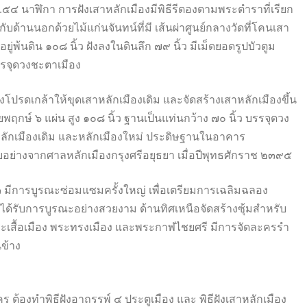
๖.๕๔ นาฬิกา การฝังเสาหลักเมืองมีพิธีรีตองตามพระตำราที่เรียก
บด้านนอกด้วยไม้แก่นจันทน์ที่มี เส้นผ่าศูนย์กลางวัดที่โคนเสา
พ้นดิน ๑๐๘ นิ้ว ฝังลงในดินลึก ๗๙ นิ้ว มีเม็ดยอดรูปบัวตูม
รจุดวงชะตาเมือง
โปรดเกล้าให้ขุดเสาหลักเมืองเดิม และจัดสร้างเสาหลักเมืองขึ้น
ฤกษ์ ๖ แผ่น สูง ๑๐๘ นิ้ว ฐานเป็นแท่นกว้าง ๗๐ นิ้ว บรรจุดวง
หลักเมืองเดิม และหลักเมืองใหม่ ประดิษฐานในอาคาร
บบอย่างจากศาลหลักเมืองกรุงศรีอยุธยา เมื่อปีพุทธศักราช ๒๓๙๕
๓ มีการบูรณะซ่อมแซมครั้งใหญ่ เพื่อเตรียมการเฉลิมฉลอง
ด้รับการบูรณะอย่างสวยงาม ด้านทิศเหนือจัดสร้างซุ้มสำหรับ
 พระเสื้อเมือง พระทรงเมือง และพระกาฬไชยศรี มีการจัดละครรำ
นข้าง
นคร ต้องทำพิธีฝังอาถรรพ์ ๔ ประตูเมือง และ พิธีฝังเสาหลักเมือง