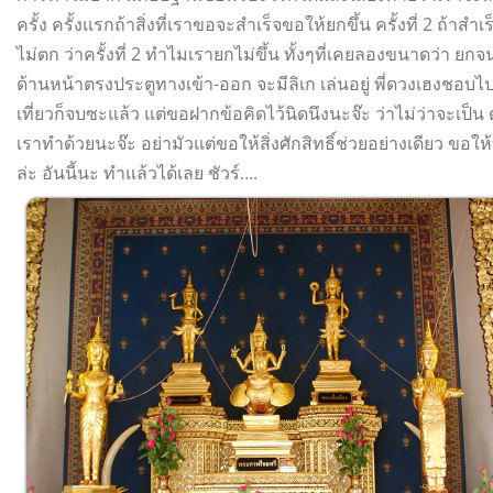
ครั้ง ครั้งแรกถ้าสิ่งที่เราขอจะสำเร็จขอให้ยกขึ้น ครั้งที่ 2 ถ้าส
ไม่ตก ว่าครั้งที่ 2 ทำไมเรายกไม่ขึ้น ทั้งๆที่เคยลองขนาดว่า ยกจ
ด้านหน้าตรงประตูทางเข้า-ออก จะมีลิเก เล่นอยู่ พี่ดวงเฮงชอบ
เที่ยวก็จบซะแล้ว แต่ขอฝากข้อคิดไว้นิดนึงนะจ๊ะ ว่าไม่ว่าจะเป็
เราทำด้วยนะจ๊ะ อย่ามัวแต่ขอให้สิ่งศักสิทธิ์ช่วยอย่างเดียว ขอ
ล่ะ อันนี้นะ ทำแล้วได้เลย ชัวร์….