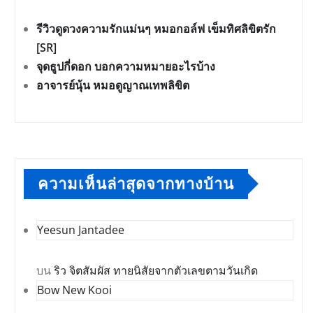
รีวิวดูดวงความรักแม่นๆ หมอกอล์ฟ เข็มทิศลิขิตรัก
[SR]
จุดธูปกี่ดอก บอกความหมายอะไรบ้าง
อาจารย์นุ้น หมอดูญาณเทพลิขิต
ความเห็นล่าสุดจากทางบ้าน
Yeesun Jantadee
บน
ริว จิตสัมผัส ทายนิสัยจากตัวเลขตามวันเกิด
Bow New Kooi