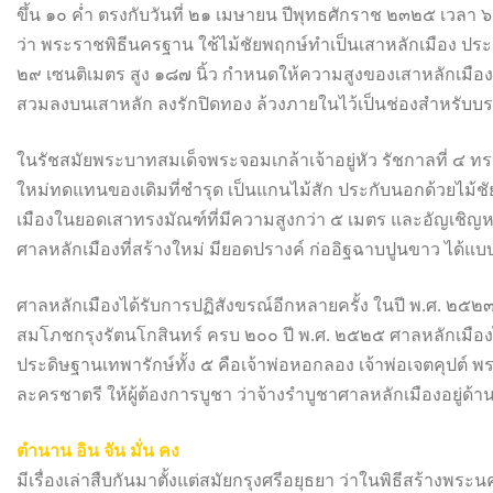
ขึ้น ๑๐ ค่ำ ตรงกับวันที่ ๒๑ เมษายน ปีพุทธศักราช ๒๓๒๕ เวลา 
ว่า พระราชพิธีนครฐาน ใช้ไม้ชัยพฤกษ์ทำเป็นเสาหลักเมือง ประกั
๒๙ เซนติเมตร สูง ๑๘๗ นิ้ว กำหนดให้ความสูงของเสาหลักเมืองอยู่
สวมลงบนเสาหลัก ลงรักปิดทอง ล้วงภายในไว้เป็นช่องสำหรับบร
ในรัชสมัยพระบาทสมเด็จพระจอมเกล้าเจ้าอยู่หัว รัชกาลที่ ๔ ทรง
ใหม่ทดแทนของเดิมที่ชำรุด เป็นแกนไม้สัก ประกับนอกด้วยไม้ชัยพ
เมืองในยอดเสาทรงมัณฑ์ที่มีความสูงกว่า ๕ เมตร และอัญเชิญ
ศาลหลักเมืองที่สร้างใหม่ มียอดปรางค์ ก่ออิฐฉาบปูนขาว ได้แ
ศาลหลักเมืองได้รับการปฏิสังขรณ์อีกหลายครั้ง ในปี พ.ศ. ๒๕๒
สมโภชกรุงรัตนโกสินทร์ ครบ ๒๐๐ ปี พ.ศ. ๒๕๒๕ ศาลหลักเมืองไ
ประดิษฐานเทพารักษ์ทั้ง ๕ คือเจ้าพ่อหอกลอง เจ้าพ่อเจตคุปต์
ละครชาตรี ให้ผู้ต้องการบูชา ว่าจ้างรำบูชาศาลหลักเมืองอยู่ด้า
ตำนาน อิน จัน มั่น คง
มีเรื่องเล่าสืบกันมาตั้งแต่สมัยกรุงศรีอยุธยา ว่าในพิธีสร้างพระ