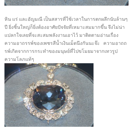
หิน แร่ และอัญมณี เป็นสสารที่ใช้เวลาในการตกผลึกนับล้านๆ
ปี ยิ่งชิ้นใหญ่ก็ยิ่งต้องอาศัยปัจจัยที่เหมาะสมมากขึ้น จึงไม่น่า
แปลกใจเลยที่จะสะสมพลังงานเอาไว้ มาติดตามอ่านเรื่อง
ความอาถรรพ์ของเพชรสีน้ำเงินเม็ดนึงกันนะจ๊ะ ความอาถถ
รพ์เกิดจากการกระทำของมนุษย์ที่ไปขโมยมาจากเทวรูป
ความโลภแท้ๆ