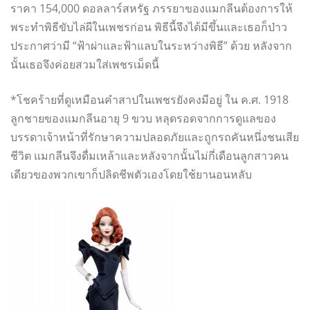
ราคา 154,000 ดอลลาร์สหรัฐ ภรรยาของแมกลีนต้องการให้
พระทำพิธีขับไล่ผีในเพชรก่อน พิธีนี้จึงได้มีขึ้นและเธอก็ป่าว
ประกาศว่ามี “ฟ้าผ่าและฟ้าแลบในระหว่างพิธี” ด้วย หลังจาก
นั้นเธอจึงค่อยสวมใส่เพชรเม็ดนี้
*โชคร้ายที่ดูเหมือนคำสาปในเพชรยังคงมีอยู่ ใน ค.ศ. 1918
ลูกชายของแมกลีนอายุ 9 ขวบ หลุดรอดจากการดูแลของ
บรรดาเจ้าหน้าที่รักษาความปลอดภัยและถูกรถคันหนึ่งชนเสีย
ชีวิต แมกลีนจึงดื่มเหล้าและหลังจากนั้นไม่กี่เดือนลูกสาวคน
เดียวของพวกเขาก็ปลิดชีพตัวเองโดยใช้ยานอนหลับ