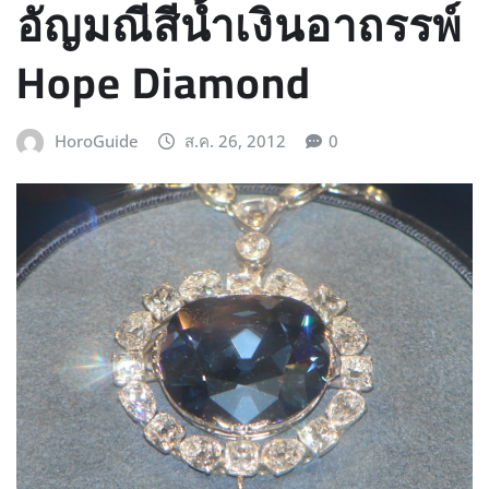
อัญมณีสีน้ำเงินอาถรรพ์
Hope Diamond
HoroGuide
ส.ค. 26, 2012
0