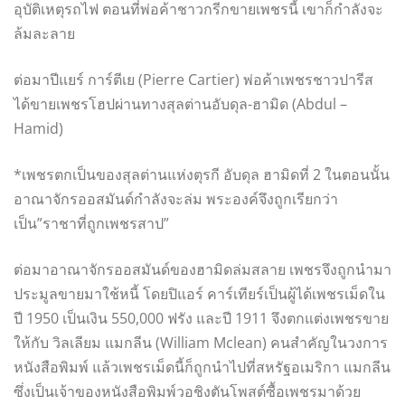
อุบัติเหตุรถไฟ ตอนที่พ่อค้าชาวกรีกขายเพชรนี้ เขาก็กำลังจะ
ล้มละลาย
ต่อมาปีแยร์ การ์ตีเย (Pierre Cartier) พ่อค้าเพชรชาวปารีส
ได้ขายเพชรโฮปผ่านทางสุลต่านอับดุล-ฮามิด (Abdul –
Hamid)
*เพชรตกเป็นของสุลต่านแห่งตุรกี อับดุล ฮามิดที่ 2 ในตอนนั้น
อาณาจักรออสมันด์กำลังจะล่ม พระองค์จึงถูกเรียกว่า
เป็น”ราชาที่ถูกเพชรสาป”
ต่อมาอาณาจักรออสมันด์ของฮามิดล่มสลาย เพชรจึงถูกนำมา
ประมูลขายมาใช้หนี้ โดยปิแอร์ คาร์เทียร์เป็นผู้ได้เพชรเม็ดใน
ปี 1950 เป็นเงิน 550,000 ฟรัง และปี 1911 จึงตกแต่งเพชรขาย
ให้กับ วิลเลียม แมกลีน (William Mclean) คนสำคัญในวงการ
หนังสือพิมพ์ แล้วเพชรเม็ดนี้ก็ถูกนำไปที่สหรัฐอเมริกา แมกลีน
ซึ่งเป็นเจ้าของหนังสือพิมพ์วอชิงตันโพสต์ซื้อเพชรมาด้วย