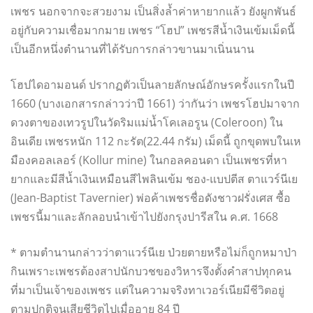
เพชร นอกจากจะสวยงาม เป็นสิ่งล้ำค่าหายากแล้ว ยังผูกพันธ์
อยู่กับความเชื่อมากมาย เพชร “โฮป” เพชรสีน้ำเงินเข้มเม็ดนี้
เป็นอีกหนึ่งตำนานที่ได้รับการกล่าวขานมาเนิ่นนาน
โฮปไดอามอนด์ ปรากฏตัวเป็นลายลักษณ์อักษรครั้งแรกในปี
1660 (บางเอกสารกล่าวว่าปี 1661) ว่ากันว่า เพชรโฮปมาจาก
ดวงตาของเทวรูปในวัดริมแม่น้ำโคเลอรูน (Coleroon) ใน
อินเดีย เพชรหนัก 112 กะรัต(22.44 กรัม) เม็ดนี้ ถูกขุดพบในเห
มืองคอลเลอร์ (Kollur mine) ในกอลคอนดา เป็นเพชรที่หา
ยากและมีสีน้ำเงินเหมือนสีไพลินเข้ม ชอง-แบปตีส ตาแวร์นีเย
(Jean-Baptist Tavernier) พ่อค้าเพชรชื่อดังชาวฝรั่งเศส ซื้อ
เพชรนี้มาและลักลอบนำเข้าไปยังกรุงปารีสใน ค.ศ. 1668
* ตามตำนานกล่าวว่าตาแวร์นีเย ป่วยตายหรือไม่ก็ถูกหมาป่า
กินเพราะเพชรต้องสาปนักบวชของวิหารจึงตั้งคำสาปทุกคน
ที่มาเป็นเจ้าของเพชร แต่ในความจริงทาเวอร์เนียมีชีวิตอยู่
ตามปกติจนเสียชีวิตไปเมื่ออายุ 84 ปี