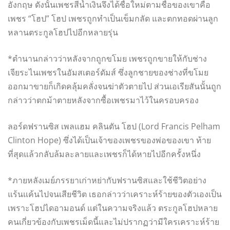
อังกฤษ ดังนั้นเพชรสีน้ำเงินจึงได้ชื่อใหม่ตามชื่อของเขาคือ
เพชร “โฮป” โฮป เพชรถูกทำเป็นเข็มกลัด และตกทอดผ่านลูก
หลานตระกูลโฮปไปอีกหลายรุ่น
*ตำนานกล่าวว่าหลังจากถูกขโมย เพชรถูกขายให้กับช่าง
เจียระไนเพชรในอัมสเตอร์ดัมส์ ซึ่งลูกชายของช่างที่ขโมย
ออกมาขายก็เกิดคลุ้มคลั่งจนฆ่าตัวตายไป ส่วนเอเรียสันนั้นถูก
กล่าวว่าตกม้าตายหลังจากซื้อเพชรมาไว้ในครอบครอง
ลอร์ดฟรานซิส เพลแฮม คลินตัน โฮป (Lord Francis Pelham
Clinton Hope) ซึ่งได้เป็นเจ้าของเพชรของพ่อของเขา ท้าย
ที่สุดแล้วกลับล้มละลายและเพชรก็ได้หายไปอีกครั้งหนึ่ง
*ภายหลังเมย์ภรรยาเก่าหย่ากับฟรานซิสและใช้ชีวิตอย่าง
แร้นแค้นไปจนเสียชีวิต เธอกล่าวว่าเคราะห์ร้ายของตัวเองเป็น
เพราะโฮปไดอามอนด์ แต่ในความจริงแล้ว ตระกูลโฮปหลาย
คนเกี่ยวข้องกับเพชรเม็ดนี้และไม่ปรากฏว่ามีใครเคราะห์ร้าย