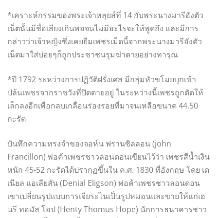
*เคราะห์กรรมของพระเจ้าหลุยส์ที่ 14 กับพระนางมารีอังตัว
เน็ตนั้นมีชื่อเสียงเกินพอจนไม่มีอะไรจะให้พูดถึง และมีการ
กล่าวว่าเจ้าหญิงซึ่งเคยยืมเพชรเม็ดนี้จากพระนางมารีอังตัว
เน็ตมาใส่บ่อยๆก็ถูกประชาชนรุมฆ่าตายอย่างทารุณ
*ปี 1792 ระหว่างการปฏิวัติฝรั่งเศส มีกลุ่มหัวขโมยบุกเข้า
ปล้นเพชรจากราชวังที่ปิดตายอยู่ ในระหว่างนี้เพชรถูกตัดให้
เล็กลงอีกเพื่อกลบเกลื่อนร่องรอยที่มาจนเหลือขนาด 44.50
กะรัต
บันทึกความทรงจำของจอห์น ฟรานซิลลอน (john
Francillon) พ่อค้าเพชรชาวลอนดอนเขียนไว้ว่า เพชรสีน้ำเงิน
หนัก 45-52 กะรัตได้ปรากฏขึ้นใน ค.ศ. 1830 ที่อังกฤษ โดย เด
เนียล แอเลียสัน (Denial Eligson) พ่อค้าเพชรชาวลอนดอน
เขาเปลี่ยนรูปแบบการเจียระไนเป็นรูปหมอนและขายให้แก่เฮ
นรี ทอมัส โฮป (Henty Thomus Hope) นักการธนาคารชาว