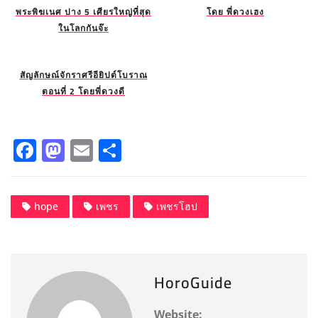
พระพิฆเนศ ปาง 5 เศียรใหญ่ที่สุด
โดย พี่ดวงเฮง
ในโลกกันจ๊ะ
สัญลักษณ์จักราศรีอียิปต์โบราณ
ตอนที่ 2 โดยพี่ดวงดี
F
M
E
S
a
a
m
h
c
st
ai
a
hope
เพชร
เพชรโฮป
e
o
l
re
b
d
o
o
HoroGuide
o
n
k
Website: