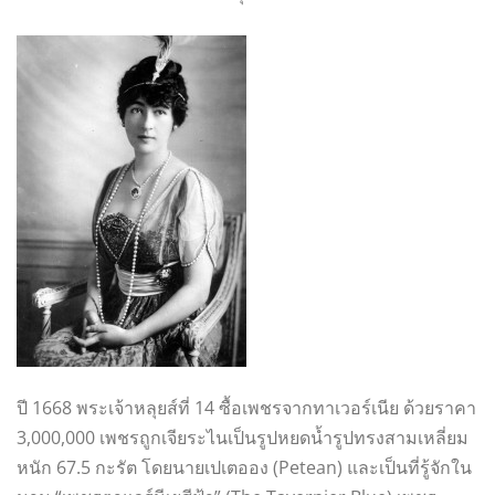
ปี 1668 พระเจ้าหลุยส์ที่ 14 ซื้อเพชรจากทาเวอร์เนีย ด้วยราคา
3,000,000 เพชรถูกเจียระไนเป็นรูปหยดน้ำรูปทรงสามเหลี่ยม
หนัก 67.5 กะรัต โดยนายเปเตออง (Petean) และเป็นที่รู้จักใน