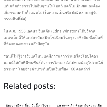
แก้เคล็ดด้วยการไปอธิษฐานในโบสถ์ แต่ก็ไม่เป็นผลและต้อง
เสียครอบครัวทั้งหมดไป (ในความเป็นจริง ยังมีหลานอยู่รับ
กรรมสิทธิ์ต่อ)
ใน ค.ศ. 1958 เอดนา วินสตัน (Edna Winston) ได้บริจาค
เพชรเม็ดนี้ให้แก่สถาบันสมิทโซเนียนในกรุงวอชิงตัน ซึ่งเป็นที่
ที่จัดแสดงเพชรจนถึงปัจจุบัน
*อันนี้ไม่รู้ว่าจริงแค่ไหน แต่มีการกล่าวว่าแฮรี่ส่งโฮปไดอา
มอนด์ให้กับพิพิทธพันธ์ด้วยการใส่ซองส่งไปทางพัสดุไปรษณีย์
ธรรมดา โดยจ่ายค่าประกันเป็นเงินเพียง 160 ดอลล่าร์
Related posts:
น้องบารมีพาเที่ยว วันนี้เราไปชม
แหวนนพเก้า พิรอด กับความเชื่อ