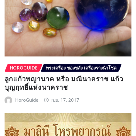
HOROGUIDE
พระเครื่อง ของขลัง เครื่องรางนำโชค
ลูกแก้วพญานาค หรือ มณีนาคราช แก้ว
บุญฤทธิ์แห่งนาคราช
HoroGuide
ก.ย. 17, 2017