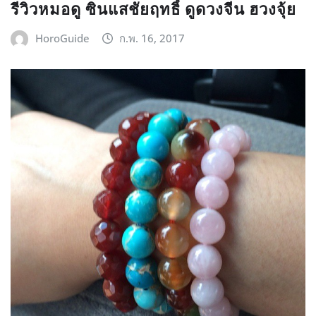
รีวิวหมอดู ซินแสชัยฤทธิ์ ดูดวงจีน ฮวงจุ้ย
HoroGuide
ก.พ. 16, 2017