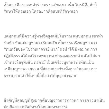
เป็นการถือของเหล่าร่างทรง แต่ของเรานั้น ใครมีศีลห้าก็
รักษาให้ครบเอา ใครอยากศีลแปดก็รักษาเอา
แต่ทุกคนที่มีความรู้ทางจิตสู
งสมัยโบราณ แทบทุกคน เขาทำ
ขันห้า ขันแปด บูชาพระรัตนตรัย เป็นธรรมเนียมบูชา พระ
รัตนตรัยของ โบราณาจารย์ หากใครทำได้ มีผลมาก การ
ปฏิบัติธรรมได้ผลไว เทพพรหม ท่านสงเคราะห์ แต่ไม่ใช่มา
เข้าทรงใดๆทั้งสิ้น ดอกไม้ เป็นเครื่องบูชาพระ เทียนเป็น
เหมือนบูชาพระธรรม ที่ส่องแสงสว่างทั้
งทางโลกและทาง
ธรรม หากทำได้เท่านี้ก็ถือว่าได้บุ
ญอย่างมาก
สำคัญที่สุดบุญที่สูงมากคือบุญจากการภาวนา การภาวนาเป็น
บ่อเกิดของทรัพย์
ทางโลกและทางธรรม