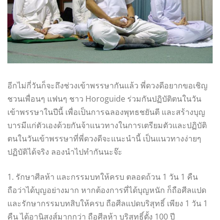
อีกไม่กี่วันก็จะถึงช่วงเข้าพรรษากันแล้ว พี่ดวงดีอยากขอเชิญ
ชวนเพื่อนๆ แฟนๆ ชาว Horoguide ร่วมกันปฏิบัติตนในวัน
เข้าพรรษาในปีนี้ เพื่อเป็นการฉลองพุทธชยันตี และสร้างบุญ
บารมีแก่ตัวเองด้วยกันจ้า
แนวทางในการเตรียมตัวและปฏิบัติ
ตนในวันเข้าพรรษาที่พี่ดวงดีจะแนะนำนี้ เป็นแนวทางง่ายๆ
ปฏิบัติได้จริง ลองนำไปทำกันนะจ๊ะ
1. รักษาศีลห้า และกรรมบทให้ครบ ตลอดถ้วน 1 วัน 1 คืน
ถือว่าได้บุญอย่างมาก หากต้องการที่ได้บุญหนัก ก็ถือศีลแปด
และรักษากรรมบทสิบให้ครบ ถือศีลแปดบริสุทธิ์ เพียง 1 วัน 1
คืน ได้อานิสงส์มากกว่า ถือศีลห้า บริสุทธิ์ตั้ง 100 ปี