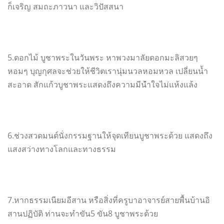
ก็เจริญ สมถะภาวนา และวิปัสสนา
5.ดอกไม้ บูชาพระในวันพระ หาพวงมาลัยดอกมะลิสวยๆ
หอมๆ บุญกุศลจะช่วยให้ชีวิตเรานุ่
มนวลหอมหวล เปลี่ยนน้ำ
สะอาด สักแก้วบูชาพระแสดงถึงความมีน้
ำใจไม่แห้งแล้ง
6.ช่วงสวดมนต์นั่งกรรมฐานให้จุ
ดเทียนบูชาพระด้วย แสดงถึง
แสงสว่
างทางโลกและทางธรรม
7.หากธรรมเนียมอีสาน หรือสิ่งที่ครูบาอาจารย์สายพื้
นบ้านอิ
สานปฏิบัติ ท่านจะทำขัน5 ขัน8 บูชาพระด้วย