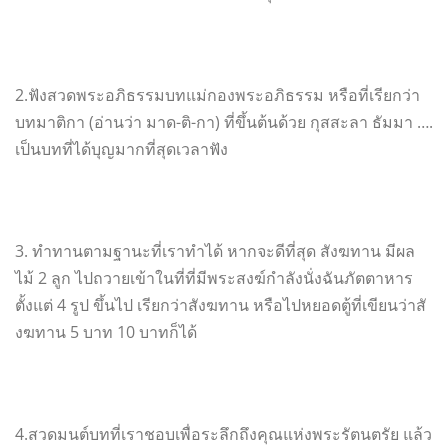
2.ฟังสวดพระอภิธรรมบทแม่
กองพระอภิธรรม หรือที่เรียกว่า
บทมาติกา (อ่านว่า มาด-ติ-กา) ที่ขึ้นต้นด้วย กุสสะลา ธัมมา ….
เป็นบทที่ได้บุญมากที่สุดเวลาฟั
ง
3. ทำทานตามฐานะที่เราทำได้ หากจะดีที่สุด สังฆทาน มีผล
ไม้ 2 ลูก ไปถวายเข้าในที่ที่มีพระสงฆ์
กำลังนั่งฉันภัตตาหาร
ตั้งแต่ 4 รูป ขึ้นไป เรียกว่าสังฆทาน หรือไปหยอดตู้ที่เขียนว่าสั
งฆทาน 5 บาท 10 บาทก็ได้
4.สวดมนต์บทที่เราชอบเพื่อระลึ
กถึงคุณแห่งพระรัตนตรัย แล้ว