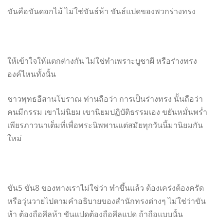
ขันคือขันดอกไม้ ไม่ใช่ขันธ์ห้า ขันธ์แปดของพวกร่างทรง
ให้เข้าใจให้แตกต่างกัน ไม่ใช่ทำเพราะบูชาผี หรือร่างทรง
องค์ไหนทั้งนั้น
ชาวพุทธอีสานโบราณ ท่านถือว่า การเป็นร่างทรง นั้นถือว่า
คนมีกรรม เขาไม่นิยม เขานิยมปฏิบัติธรรมเอง ขยันหมั่นพร่ำ
เพียรภาวนาเต็มที่
เพื่อพระนิพพานแต่สมัยทุกวันนี้
มานิยมกัน
ใหม่
ขัน5 ขัน8 ของทางเราไม่ใช่ว่า ทำขึ้นแล้ว ต้องเคร่งต้องครัด
หรือวุ่นวายไปตามคำอธิ
บายของสำนักทรงต่างๆ ไม่ใช่ว่าขัน
ห้า ต้องถือศีลห้า ขันแปดต้องถือศีลแปด ถ้าถือแบบนั้น