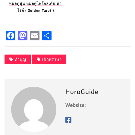
หมอดูตุ่น หมอดูไพ่โกลเด้น ทา
โรต์ ( Golden Tarot )
F
M
E
S
a
a
m
h
c
st
ai
a
ทำบุญ
เข้าพรรษา
e
o
l
re
b
d
o
o
HoroGuide
o
n
k
Website: